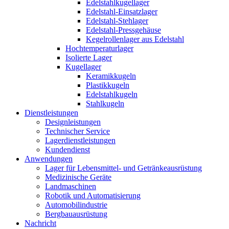
Edelstahlkugellager
Edelstahl-Einsatzlager
Edelstahl-Stehlager
Edelstahl-Pressgehäuse
Kegelrollenlager aus Edelstahl
Hochtemperaturlager
Isolierte Lager
Kugellager
Keramikkugeln
Plastikkugeln
Edelstahlkugeln
Stahlkugeln
Dienstleistungen
Designleistungen
Technischer Service
Lagerdienstleistungen
Kundendienst
Anwendungen
Lager für Lebensmittel- und Getränkeausrüstung
Medizinische Geräte
Landmaschinen
Robotik und Automatisierung
Automobilindustrie
Bergbauausrüstung
Nachricht