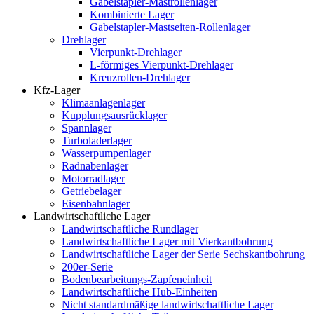
Gabelstapler-Mastrollenlager
Kombinierte Lager
Gabelstapler-Mastseiten-Rollenlager
Drehlager
Vierpunkt-Drehlager
L-förmiges Vierpunkt-Drehlager
Kreuzrollen-Drehlager
Kfz-Lager
Klimaanlagenlager
Kupplungsausrücklager
Spannlager
Turboladerlager
Wasserpumpenlager
Radnabenlager
Motorradlager
Getriebelager
Eisenbahnlager
Landwirtschaftliche Lager
Landwirtschaftliche Rundlager
Landwirtschaftliche Lager mit Vierkantbohrung
Landwirtschaftliche Lager der Serie Sechskantbohrung
200er-Serie
Bodenbearbeitungs-Zapfeneinheit
Landwirtschaftliche Hub-Einheiten
Nicht standardmäßige landwirtschaftliche Lager