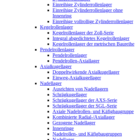
Einreihige Zylinderrollenlager
Einreihige Zylinderrollenlager ohne
Innenring
Einreihige vollrollige Zylinderrollenlager
Kegelrollenlager
Kegelrollenlager der Zoll-Serie
Integral abgedichtetes Kegelrollenlager
Kegelrollenlager der metrischen Baureihe
Pendelrollenlager
Pendelrollenlager
Pendelrollen-Axiallager
Axialkugellager
Doppeltwirkende Axialkugellager
Einweg-Axialkugellager
Nadellager
Ausrichten von Nadellagern
Schrägkugellager
Schrägkugellager der AXS-Serie
Schrägkugellager der SGL-Serie
Axiale Nadelrollen- und Käfigbaugruppe
Kombinierte Radial-/Axiallager
Gezogene Nadellager
Innenringe
Nadelrollen- und Käfigbaugruppen
Nadellager