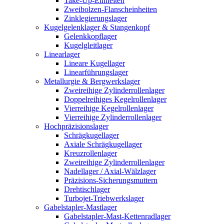
Take-Up-Einheiten
Zweibolzen-Flanscheinheiten
Zinklegierungslager
Kugelgelenklager & Stangenkopf
Gelenkkopflager
Kugelgleitlager
Linearlager
Lineare Kugellager
Linearführungslager
Metallurgie & Bergwerkslager
Zweireihige Zylinderrollenlager
Doppelreihiges Kegelrollenlager
Vierreihige Kegelrollenlager
Vierreihige Zylinderrollenlager
Hochpräzisionslager
Schrägkugellager
Axiale Schrägkugellager
Kreuzrollenlager
Zweireihige Zylinderrollenlager
Nadellager / Axial-Wälzlager
Präzisions-Sicherungsmuttern
Drehtischlager
Turbojet-Triebwerkslager
Gabelstapler-Mastlager
Gabelstapler-Mast-Kettenradlager