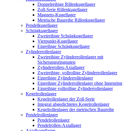
Doppelreihige Rillenkugellager
Zoll-Serie Rillenkugellager
Magneto-Kugellager
Metrische Baureihe Rillenkugellager
Pendelkugellager
Schrägkugellager
Zweireihige Schrägkugellager
Vierpunkt-Kugellager
Einreihige Schrägkugellager
Zylinderrollenlager
Zweireihige Zylinderrollenlager mit
Sicherungsringnuten
Zylinderrollen-Axiallager
Zweireihige, vollrollige Zylinderrollenlager
Einreihige Zylinderrollenlager
Einreihige Zylinderrollenlager ohne Innenring
Einreihige vollrollige Zylinderrollenlager
Kegelrollenlager
Kegelrollenlager der Zoll-Serie
Integral abgedichtetes Kegelrollenlager
Kegelrollenlager der metrischen Baureihe
Pendelrollenlager
Pendelrollenlager
Pendelrollen-Axiallager
Axialkugellager