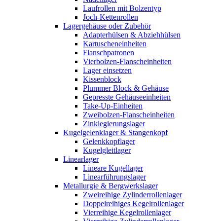
Laufrollen mit Bolzentyp
Joch-Kettenrollen
Lagergehäuse oder Zubehör
Adapterhülsen & Abziehhülsen
Kartuscheneinheiten
Flanschpatronen
Vierbolzen-Flanscheinheiten
Lager einsetzen
Kissenblock
Plummer Block & Gehäuse
Gepresste Gehäuseeinheiten
Take-Up-Einheiten
Zweibolzen-Flanscheinheiten
Zinklegierungslager
Kugelgelenklager & Stangenkopf
Gelenkkopflager
Kugelgleitlager
Linearlager
Lineare Kugellager
Linearführungslager
Metallurgie & Bergwerkslager
Zweireihige Zylinderrollenlager
Doppelreihiges Kegelrollenlager
Vierreihige Kegelrollenlager