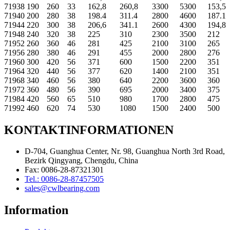
71938
190
260
33
162,8
260,8
3300
5300
153,5
71940
200
280
38
198.4
311.4
2800
4600
187.1
71944
220
300
38
206,6
341.1
2600
4300
194,8
71948
240
320
38
225
310
2300
3500
212
71952
260
360
46
281
425
2100
3100
265
71956
280
380
46
291
455
2000
2800
276
71960
300
420
56
371
600
1500
2200
351
71964
320
440
56
377
620
1400
2100
351
71968
340
460
56
380
640
2200
3600
360
71972
360
480
56
390
695
2000
3400
375
71984
420
560
65
510
980
1700
2800
475
71992
460
620
74
530
1080
1500
2400
500
KONTAKTINFORMATIONEN
D-704, Guanghua Center, Nr. 98, Guanghua North 3rd Road,
Bezirk Qingyang, Chengdu, China
Fax: 0086-28-87321301
Tel.: 0086-28-87457505
sales@cwlbearing.com
Information