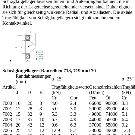
Schrägkugellager besitzen Innen- und Außenringlaufbahnen, die in
Richtung der Lagerachse gegeneinander versetzt sind. Daher eignen
sie sich für gleichzeitig wirkende Radial- und Axiallasten. Die axiale
Tragfähigkeit von Schrägkugellagern steigt mit zunehmendem
Kontaktwinkel.
Schrägkugellager: Baureihen 718, 719 und 70
Randabmessungen
α=15°
α=25°
(mm)
Artikel
Tragfähigkeitswerte
Grenzdrehzahlen
Tragfä
d
D
B
(kN)
(U/min)
(kN)
Cr
Cor
Fett
Öl
Cr
7000
10
26
8
4.0
2.4
66000
90000
3.8
7001
12
28
8
5.0
3.0
59000
89000
4.8
7002
15
32
9
5.3
3.3
49000
74000
5.1
7003
17
35
10
6.7
4.9
44000
66000
6.4
7004
20
42
12
9.6
6.3
37000
55000
9.2
7005
25
47
12
12.9
8,7
33000
49000
12.3