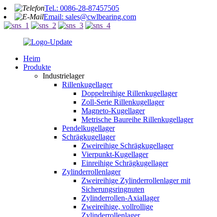
Tel.: 0086-28-87457505
Email: sales@cwlbearing.com
Heim
Produkte
Industrielager
Rillenkugellager
Doppelreihige Rillenkugellager
Zoll-Serie Rillenkugellager
Magneto-Kugellager
Metrische Baureihe Rillenkugellager
Pendelkugellager
Schrägkugellager
Zweireihige Schrägkugellager
Vierpunkt-Kugellager
Einreihige Schrägkugellager
Zylinderrollenlager
Zweireihige Zylinderrollenlager mit
Sicherungsringnuten
Zylinderrollen-Axiallager
Zweireihige, vollrollige
Zylinderrollenlager