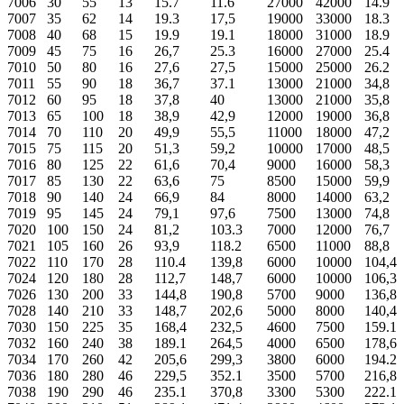
7006
30
55
13
15.7
11.6
27000
42000
14.9
7007
35
62
14
19.3
17,5
19000
33000
18.3
7008
40
68
15
19.9
19.1
18000
31000
18.9
7009
45
75
16
26,7
25.3
16000
27000
25.4
7010
50
80
16
27,6
27,5
15000
25000
26.2
7011
55
90
18
36,7
37.1
13000
21000
34,8
7012
60
95
18
37,8
40
13000
21000
35,8
7013
65
100
18
38,9
42,9
12000
19000
36,8
7014
70
110
20
49,9
55,5
11000
18000
47,2
7015
75
115
20
51,3
59,2
10000
17000
48,5
7016
80
125
22
61,6
70,4
9000
16000
58,3
7017
85
130
22
63,6
75
8500
15000
59,9
7018
90
140
24
66,9
84
8000
14000
63,2
7019
95
145
24
79,1
97,6
7500
13000
74,8
7020
100
150
24
81,2
103.3
7000
12000
76,7
7021
105
160
26
93,9
118.2
6500
11000
88,8
7022
110
170
28
110.4
139,8
6000
10000
104,4
7024
120
180
28
112,7
148,7
6000
10000
106,3
7026
130
200
33
144,8
190,8
5700
9000
136,8
7028
140
210
33
148,7
202,6
5000
8000
140,4
7030
150
225
35
168,4
232,5
4600
7500
159.1
7032
160
240
38
189.1
264,5
4000
6500
178,6
7034
170
260
42
205,6
299,3
3800
6000
194.2
7036
180
280
46
229,5
352.1
3500
5700
216,8
7038
190
290
46
235.1
370,8
3300
5300
222.1