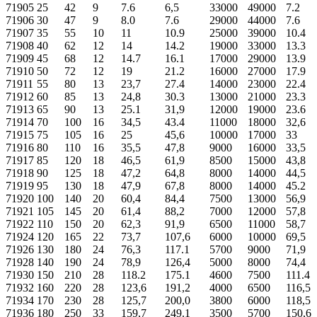
71905
25
42
9
7.6
6,5
33000
49000
7.2
71906
30
47
9
8.0
7.6
29000
44000
7.6
71907
35
55
10
11
10.9
25000
39000
10.4
71908
40
62
12
14
14.2
19000
33000
13.3
71909
45
68
12
14.7
16.1
17000
29000
13.9
71910
50
72
12
19
21.2
16000
27000
17.9
71911
55
80
13
23,7
27.4
14000
23000
22.4
71912
60
85
13
24,8
30.3
13000
21000
23.3
71913
65
90
13
25.1
31,9
12000
19000
23.6
71914
70
100
16
34,5
43.4
11000
18000
32,6
71915
75
105
16
25
45,6
10000
17000
33
71916
80
110
16
35,5
47,8
9000
16000
33,5
71917
85
120
18
46,5
61,9
8500
15000
43,8
71918
90
125
18
47,2
64,8
8000
14000
44,5
71919
95
130
18
47,9
67,8
8000
14000
45.2
71920
100
140
20
60,4
84,4
7500
13000
56,9
71921
105
145
20
61,4
88,2
7000
12000
57,8
71922
110
150
20
62,3
91,9
6500
11000
58,7
71924
120
165
22
73,7
107,6
6000
10000
69,5
71926
130
180
24
76,3
117.1
5700
9000
71,9
71928
140
190
24
78,9
126,4
5000
8000
74,4
71930
150
210
28
118.2
175.1
4600
7500
111.4
71932
160
220
28
123,6
191,2
4000
6500
116,5
71934
170
230
28
125,7
200,0
3800
6000
118,5
71936
180
250
33
159,7
249.1
3500
5700
150,6