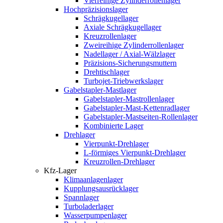
Vierreihige Zylinderrollenlager
Hochpräzisionslager
Schrägkugellager
Axiale Schrägkugellager
Kreuzrollenlager
Zweireihige Zylinderrollenlager
Nadellager / Axial-Wälzlager
Präzisions-Sicherungsmuttern
Drehtischlager
Turbojet-Triebwerkslager
Gabelstapler-Mastlager
Gabelstapler-Mastrollenlager
Gabelstapler-Mast-Kettenradlager
Gabelstapler-Mastseiten-Rollenlager
Kombinierte Lager
Drehlager
Vierpunkt-Drehlager
L-förmiges Vierpunkt-Drehlager
Kreuzrollen-Drehlager
Kfz-Lager
Klimaanlagenlager
Kupplungsausrücklager
Spannlager
Turboladerlager
Wasserpumpenlager