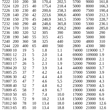
7222
110
200
38
170,4
202,5
5700
9000
161,8
7224
120
215
40
175,4
218.4
5000
8000
166,3
7226
130
230
40
200,6
258,3
4600
7500
190,4
7228
140
250
42
223,6
306,6
4000
6500
212.3
7230
150
270
45
240,9
341,5
3500
5700
228,7
7232
160
290
48
248,6
365,8
3300
5300
236.1
7234
170
310
52
300.2
459,2
2800
4600
285,0
7236
180
320
52
305
390
3800
5600
290
7238
190
340
55
315
415
3400
5000
300
7240
200
360
58
325
440
3200
4800
310
7244
220
400
65
400
560
2800
4300
380
71800
10
19
5
1.8
1.1
74000
119000
1.7
71801
12
21
5
2.0
1.4
69000
109000
1.9
71802
15
24
5
2.2
1.8
59000
89000
2.1
71803
17
26
5
2.3
1.9
52000
79000
2.1
71804
20
32
7
3.9
3.4
44000
66000
3.7
71805
25
37
7
4.2
4.1
37000
55000
3.9
71806
30
42
7
4.4
4.8
31000
47000
4.1
71807
35
47
7
4.6
5,5
25000
39000
4.3
71808
40
52
7
4.8
6.2
23000
37000
4,5
71809
45
58
7
4.9
6.7
19000
33000
4.6
71810
50
65
7
7.4
10.0
17000
29000
6.9
71811
55
72
9
10.2
13.8
15000
25000
9.6
71812
60
78
10
13.4
18.0
14000
23000
12.6
71813
65
85
10
13.4
18.8
13000
21000
12.6