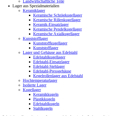
Landwirtschaftliche Teile
Lager aus Spezialmaterialien
Keramiklager
Keramische Schrägkugellager
Keramische Rillenkugellager
Keramik-Einsatzlager
Keramische Pendelkugellager
Keramische Axialkugellager
Kunststofflager
Kunststoffkugellager
Kunststofflager
Lager und Gehäuse aus Edelstahl
Edelstahlkugellager
Edelstahl-Einsatzlager
Edelstahl-Stehlager
Edelstahl-Pressgehäuse
Kegelrollenlager aus Edelstahl
Hochtemperaturlager
Isolierte Lager
Kugellager
Keramikkugeln
Plastikkugeln
Edelstahlkugeln
Stahlkugeln