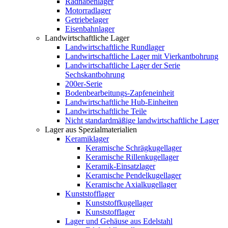
Radnabenlager
Motorradlager
Getriebelager
Eisenbahnlager
Landwirtschaftliche Lager
Landwirtschaftliche Rundlager
Landwirtschaftliche Lager mit Vierkantbohrung
Landwirtschaftliche Lager der Serie
Sechskantbohrung
200er-Serie
Bodenbearbeitungs-Zapfeneinheit
Landwirtschaftliche Hub-Einheiten
Landwirtschaftliche Teile
Nicht standardmäßige landwirtschaftliche Lager
Lager aus Spezialmaterialien
Keramiklager
Keramische Schrägkugellager
Keramische Rillenkugellager
Keramik-Einsatzlager
Keramische Pendelkugellager
Keramische Axialkugellager
Kunststofflager
Kunststoffkugellager
Kunststofflager
Lager und Gehäuse aus Edelstahl