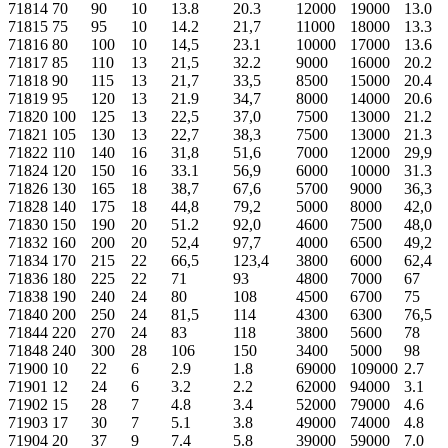
71814
70
90
10
13.8
20.3
12000
19000
13.0
71815
75
95
10
14.2
21,7
11000
18000
13.3
71816
80
100
10
14,5
23.1
10000
17000
13.6
71817
85
110
13
21,5
32.2
9000
16000
20.2
71818
90
115
13
21,7
33,5
8500
15000
20.4
71819
95
120
13
21.9
34,7
8000
14000
20.6
71820
100
125
13
22,5
37,0
7500
13000
21.2
71821
105
130
13
22,7
38,3
7500
13000
21.3
71822
110
140
16
31,8
51,6
7000
12000
29,9
71824
120
150
16
33.1
56,9
6000
10000
31.3
71826
130
165
18
38,7
67,6
5700
9000
36,3
71828
140
175
18
44,8
79,2
5000
8000
42,0
71830
150
190
20
51.2
92,0
4600
7500
48,0
71832
160
200
20
52,4
97,7
4000
6500
49,2
71834
170
215
22
66,5
123,4
3800
6000
62,4
71836
180
225
22
71
93
4800
7000
67
71838
190
240
24
80
108
4500
6700
75
71840
200
250
24
81,5
114
4300
6300
76,5
71844
220
270
24
83
118
3800
5600
78
71848
240
300
28
106
150
3400
5000
98
71900
10
22
6
2.9
1.8
69000
109000
2.7
71901
12
24
6
3.2
2.2
62000
94000
3.1
71902
15
28
7
4.8
3.4
52000
79000
4.6
71903
17
30
7
5.1
3.8
49000
74000
4.8
71904
20
37
9
7.4
5.8
39000
59000
7.0