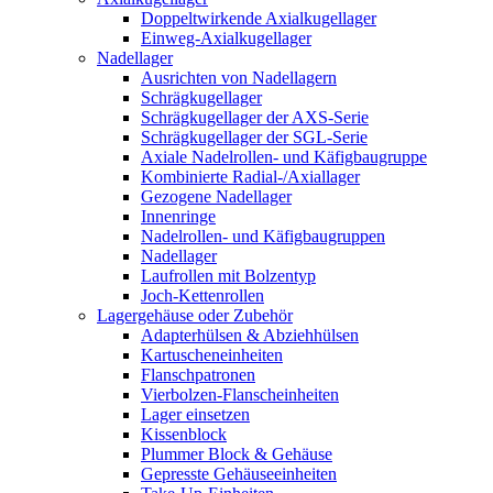
Doppeltwirkende Axialkugellager
Einweg-Axialkugellager
Nadellager
Ausrichten von Nadellagern
Schrägkugellager
Schrägkugellager der AXS-Serie
Schrägkugellager der SGL-Serie
Axiale Nadelrollen- und Käfigbaugruppe
Kombinierte Radial-/Axiallager
Gezogene Nadellager
Innenringe
Nadelrollen- und Käfigbaugruppen
Nadellager
Laufrollen mit Bolzentyp
Joch-Kettenrollen
Lagergehäuse oder Zubehör
Adapterhülsen & Abziehhülsen
Kartuscheneinheiten
Flanschpatronen
Vierbolzen-Flanscheinheiten
Lager einsetzen
Kissenblock
Plummer Block & Gehäuse
Gepresste Gehäuseeinheiten