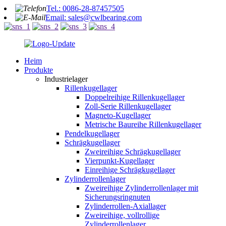
Tel.: 0086-28-87457505
Email: sales@cwlbearing.com
Heim
Produkte
Industrielager
Rillenkugellager
Doppelreihige Rillenkugellager
Zoll-Serie Rillenkugellager
Magneto-Kugellager
Metrische Baureihe Rillenkugellager
Pendelkugellager
Schrägkugellager
Zweireihige Schrägkugellager
Vierpunkt-Kugellager
Einreihige Schrägkugellager
Zylinderrollenlager
Zweireihige Zylinderrollenlager mit
Sicherungsringnuten
Zylinderrollen-Axiallager
Zweireihige, vollrollige
Zylinderrollenlager