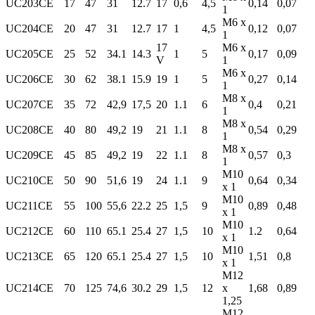
UC203CE
17
47
31
12.7
17
0,6
4,5
0,14
0,07
1
M6 x
UC204CE
20
47
31
12.7
17
1
4,5
0,12
0,07
1
17
M6 x
UC205CE
25
52
34.1
14.3
1
5
0,17
0,09
V
1
M6 x
UC206CE
30
62
38.1
15.9
19
1
5
0,27
0,14
1
M8 x
UC207CE
35
72
42,9
17,5
20
1.1
6
0,4
0,21
1
M8 x
UC208CE
40
80
49,2
19
21
1.1
8
0,54
0,29
1
M8 x
UC209CE
45
85
49,2
19
22
1.1
8
0,57
0,3
1
M10
UC210CE
50
90
51,6
19
24
1.1
9
0,64
0,34
x 1
M10
UC211CE
55
100
55,6
22.2
25
1,5
9
0,89
0,48
x 1
M10
UC212CE
60
110
65.1
25.4
27
1,5
10
1.2
0,64
x 1
M10
UC213CE
65
120
65.1
25.4
27
1,5
10
1,51
0,8
x 1
M12
UC214CE
70
125
74,6
30.2
29
1,5
12
x
1,68
0,89
1,25
M12