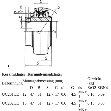
Keramiklager: Keramikeinsatzlager
Gewicht
Montageabmessung (mm)
Bezeichnung
(kg)
d
D
B
S
C
r/min
G
ds
ZrO2
Si3N4
M6 x
UC201CE
12
47
31
12.7
17
0,6
4,5
0,16
0,09
1
M6 x
UC202CE
15
47
31
12.7
17
0,6
4,5
0,15
0,08
1
M6 x