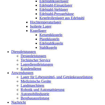
Edelstahlkugellager
Edelstahl-Einsatzlager
Edelstahl-Stehlager
Edelstahl-Pressgehäuse
Kegelrollenlager aus Edelstahl
Hochtemperaturlager
Isolierte Lager
Kugellager
Keramikkugeln
Plastikkugeln
Edelstahlkugeln
Stahlkugeln
Dienstleistungen
Designleistungen
Technischer Service
Lagerdienstleistungen
Kundendienst
Anwendungen
Lager für Lebensmittel- und Getränkeausrüstung
Medizinische Geräte
Landmaschinen
Robotik und Automatisierung
Automobilindustrie
Bergbauausrüstung
Nachricht