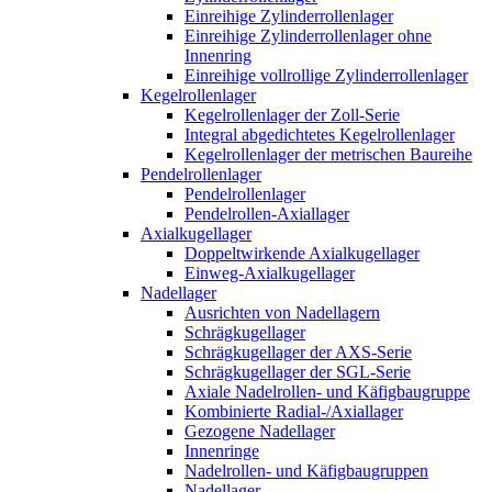
Einreihige Zylinderrollenlager
Einreihige Zylinderrollenlager ohne
Innenring
Einreihige vollrollige Zylinderrollenlager
Kegelrollenlager
Kegelrollenlager der Zoll-Serie
Integral abgedichtetes Kegelrollenlager
Kegelrollenlager der metrischen Baureihe
Pendelrollenlager
Pendelrollenlager
Pendelrollen-Axiallager
Axialkugellager
Doppeltwirkende Axialkugellager
Einweg-Axialkugellager
Nadellager
Ausrichten von Nadellagern
Schrägkugellager
Schrägkugellager der AXS-Serie
Schrägkugellager der SGL-Serie
Axiale Nadelrollen- und Käfigbaugruppe
Kombinierte Radial-/Axiallager
Gezogene Nadellager
Innenringe
Nadelrollen- und Käfigbaugruppen
Nadellager