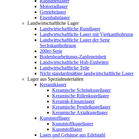
Radnabenlager
Motorradlager
Getriebelager
Eisenbahnlager
Landwirtschaftliche Lager
Landwirtschaftliche Rundlager
Landwirtschaftliche Lager mit Vierkantbohrung
Landwirtschaftliche Lager der Serie
Sechskantbohrung
200er-Serie
Bodenbearbeitungs-Zapfeneinheit
Landwirtschaftliche Hub-Einheiten
Landwirtschaftliche Teile
Nicht standardmäßige landwirtschaftliche Lager
Lager aus Spezialmaterialien
Keramiklager
Keramische Schrägkugellager
Keramische Rillenkugellager
Keramik-Einsatzlager
Keramische Pendelkugellager
Keramische Axialkugellager
Kunststofflager
Kunststoffkugellager
Kunststofflager
Lager und Gehäuse aus Edelstahl