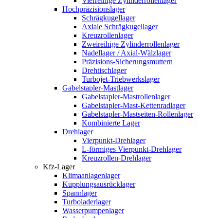
Vierreihige Zylinderrollenlager
Hochpräzisionslager
Schrägkugellager
Axiale Schrägkugellager
Kreuzrollenlager
Zweireihige Zylinderrollenlager
Nadellager / Axial-Wälzlager
Präzisions-Sicherungsmuttern
Drehtischlager
Turbojet-Triebwerkslager
Gabelstapler-Mastlager
Gabelstapler-Mastrollenlager
Gabelstapler-Mast-Kettenradlager
Gabelstapler-Mastseiten-Rollenlager
Kombinierte Lager
Drehlager
Vierpunkt-Drehlager
L-förmiges Vierpunkt-Drehlager
Kreuzrollen-Drehlager
Kfz-Lager
Klimaanlagenlager
Kupplungsausrücklager
Spannlager
Turboladerlager
Wasserpumpenlager