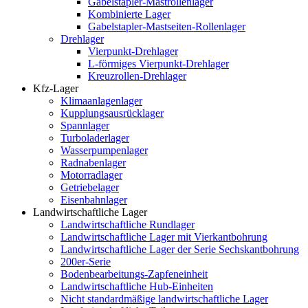
Gabelstapler-Mastrollenlager
Kombinierte Lager
Gabelstapler-Mastseiten-Rollenlager
Drehlager
Vierpunkt-Drehlager
L-förmiges Vierpunkt-Drehlager
Kreuzrollen-Drehlager
Kfz-Lager
Klimaanlagenlager
Kupplungsausrücklager
Spannlager
Turboladerlager
Wasserpumpenlager
Radnabenlager
Motorradlager
Getriebelager
Eisenbahnlager
Landwirtschaftliche Lager
Landwirtschaftliche Rundlager
Landwirtschaftliche Lager mit Vierkantbohrung
Landwirtschaftliche Lager der Serie Sechskantbohrung
200er-Serie
Bodenbearbeitungs-Zapfeneinheit
Landwirtschaftliche Hub-Einheiten
Nicht standardmäßige landwirtschaftliche Lager