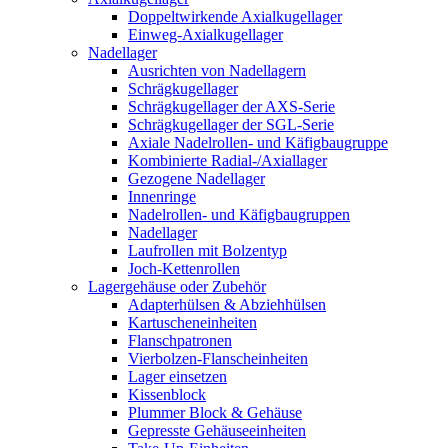
Doppeltwirkende Axialkugellager
Einweg-Axialkugellager
Nadellager
Ausrichten von Nadellagern
Schrägkugellager
Schrägkugellager der AXS-Serie
Schrägkugellager der SGL-Serie
Axiale Nadelrollen- und Käfigbaugruppe
Kombinierte Radial-/Axiallager
Gezogene Nadellager
Innenringe
Nadelrollen- und Käfigbaugruppen
Nadellager
Laufrollen mit Bolzentyp
Joch-Kettenrollen
Lagergehäuse oder Zubehör
Adapterhülsen & Abziehhülsen
Kartuscheneinheiten
Flanschpatronen
Vierbolzen-Flanscheinheiten
Lager einsetzen
Kissenblock
Plummer Block & Gehäuse
Gepresste Gehäuseeinheiten