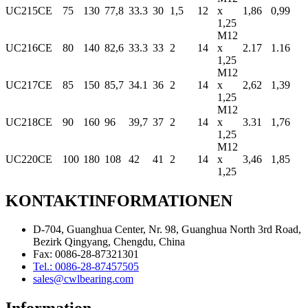
UC215CE
75
130
77,8
33.3
30
1,5
12
x
1,86
0,99
1,25
M12
UC216CE
80
140
82,6
33.3
33
2
14
x
2.17
1.16
1,25
M12
UC217CE
85
150
85,7
34.1
36
2
14
x
2,62
1,39
1,25
M12
UC218CE
90
160
96
39,7
37
2
14
x
3.31
1,76
1,25
M12
UC220CE
100
180
108
42
41
2
14
x
3,46
1,85
1,25
KONTAKTINFORMATIONEN
D-704, Guanghua Center, Nr. 98, Guanghua North 3rd Road,
Bezirk Qingyang, Chengdu, China
Fax: 0086-28-87321301
Tel.: 0086-28-87457505
sales@cwlbearing.com