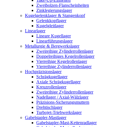
Take-Up-Einheiten
Zweibolzen-Flanscheinheiten
Zinklegierungslager
Kugelgelenklager & Stangenkopf
Gelenkkopflager
Kugelgleitlager
Linearlager
Lineare Kugellager
Linearführungslager
Metallurgie & Bergwerkslager
Zweireihige Zylinderrollenlager
Doppelreihiges Kegelrollenlager
Vierreihige Kegelrollenlager
Vierreihige Zylinderrollenlager
Hochpräzisionslager
Schrägkugellager
Axiale Schrägkugellager
Kreuzrollenlager
Zweireihige Zylinderrollenlager
Nadellager / Axial-Wälzlager
Präzisions-Sicherungsmuttern
Drehtischlager
Turbojet-Triebwerkslager
Gabelstapler-Mastlager
Gabelstapler-Mast-Kettenradlager