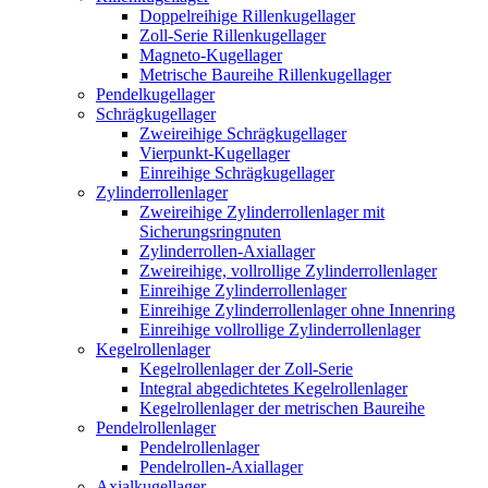
Doppelreihige Rillenkugellager
Zoll-Serie Rillenkugellager
Magneto-Kugellager
Metrische Baureihe Rillenkugellager
Pendelkugellager
Schrägkugellager
Zweireihige Schrägkugellager
Vierpunkt-Kugellager
Einreihige Schrägkugellager
Zylinderrollenlager
Zweireihige Zylinderrollenlager mit
Sicherungsringnuten
Zylinderrollen-Axiallager
Zweireihige, vollrollige Zylinderrollenlager
Einreihige Zylinderrollenlager
Einreihige Zylinderrollenlager ohne Innenring
Einreihige vollrollige Zylinderrollenlager
Kegelrollenlager
Kegelrollenlager der Zoll-Serie
Integral abgedichtetes Kegelrollenlager
Kegelrollenlager der metrischen Baureihe
Pendelrollenlager
Pendelrollenlager
Pendelrollen-Axiallager
Axialkugellager