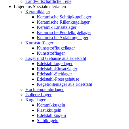
Landwirtschaftliche Teile
Lager aus Spezialmaterialien
Keramiklager
Keramische Schrägkugellager
Keramische Rillenkugellager
Keramik-Einsatzlager
Keramische Pendelkugellager
Keramische Axialkugellager
Kunststofflager
Kunststoffkugellager
Kunststofflager
Lager und Gehäuse aus Edelstahl
Edelstahlkugellager
Edelstahl-Einsatzlager
Edelstahl-Stehlager
Edelstahl-Pressgehäuse
Kegelrollenlager aus Edelstahl
Hochtemperaturlager
Isolierte Lager
Kugellager
Keramikkugeln
Plastikkugeln
Edelstahlkugeln
Stahlkugeln