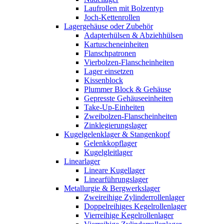
Laufrollen mit Bolzentyp
Joch-Kettenrollen
Lagergehäuse oder Zubehör
Adapterhülsen & Abziehhülsen
Kartuscheneinheiten
Flanschpatronen
Vierbolzen-Flanscheinheiten
Lager einsetzen
Kissenblock
Plummer Block & Gehäuse
Gepresste Gehäuseeinheiten
Take-Up-Einheiten
Zweibolzen-Flanscheinheiten
Zinklegierungslager
Kugelgelenklager & Stangenkopf
Gelenkkopflager
Kugelgleitlager
Linearlager
Lineare Kugellager
Linearführungslager
Metallurgie & Bergwerkslager
Zweireihige Zylinderrollenlager
Doppelreihiges Kegelrollenlager
Vierreihige Kegelrollenlager