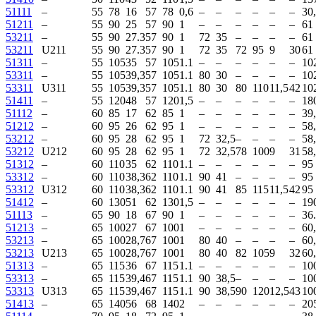
51111
–
55
78
16
57
78
0,6
–
–
–
–
–
–
30
51211
–
55
90
25
57
90
1
–
–
–
–
–
–
61
53211
–
55
90
27.3
57
90
1
72
35
–
–
–
–
61
53211
U211
55
90
27.3
57
90
1
72
35
72
95
9
30
61
51311
–
55
105
35
57
105
1.1
–
–
–
–
–
–
10
53311
–
55
105
39,3
57
105
1.1
80
30
–
–
–
–
10
53311
U311
55
105
39,3
57
105
1.1
80
30
80
110
11,5
42
10
51411
–
55
120
48
57
120
1,5
–
–
–
–
–
–
18
51112
–
60
85
17
62
85
1
–
–
–
–
–
–
39
51212
–
60
95
26
62
95
1
–
–
–
–
–
–
58
53212
–
60
95
28
62
95
1
72
32,5
–
–
–
–
58
53212
U212
60
95
28
62
95
1
72
32,5
78
100
9
31
58
51312
–
60
110
35
62
110
1.1
–
–
–
–
–
–
95
53312
–
60
110
38,3
62
110
1.1
90
41
–
–
–
–
95
53312
U312
60
110
38,3
62
110
1.1
90
41
85
115
11,5
42
95
51412
–
60
130
51
62
130
1,5
–
–
–
–
–
–
19
51113
–
65
90
18
67
90
1
–
–
–
–
–
–
36
51213
–
65
100
27
67
100
1
–
–
–
–
–
–
60
53213
–
65
100
28,7
67
100
1
80
40
–
–
–
–
60
53213
U213
65
100
28,7
67
100
1
80
40
82
105
9
32
60
51313
–
65
115
36
67
115
1.1
–
–
–
–
–
–
10
53313
–
65
115
39,4
67
115
1.1
90
38,5
–
–
–
–
10
53313
U313
65
115
39,4
67
115
1.1
90
38,5
90
120
12,5
43
10
51413
–
65
140
56
68
140
2
–
–
–
–
–
–
20