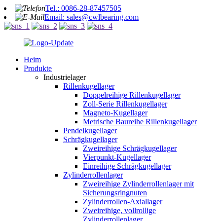
Tel.: 0086-28-87457505
Email: sales@cwlbearing.com
Heim
Produkte
Industrielager
Rillenkugellager
Doppelreihige Rillenkugellager
Zoll-Serie Rillenkugellager
Magneto-Kugellager
Metrische Baureihe Rillenkugellager
Pendelkugellager
Schrägkugellager
Zweireihige Schrägkugellager
Vierpunkt-Kugellager
Einreihige Schrägkugellager
Zylinderrollenlager
Zweireihige Zylinderrollenlager mit
Sicherungsringnuten
Zylinderrollen-Axiallager
Zweireihige, vollrollige
Zylinderrollenlager