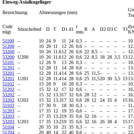
Einweg-Axialkugellager
Gr
Bezeichnung
Abmessungen (mm)
Tra
Code
r
dy
Sitzscheibe
d
D
T
D1
d1
R
A
D2
D3
C
T1
trägt
min.
K
51100
–
10
24
9
11
24
0,3
–
–
–
–
–
–
10
51200
–
10
26
11
12
26
0,6
–
–
–
–
–
–
12
53200
–
10
26
11.6
12
26
0,6
22
8,5
–
–
–
–
12
53200
U200
10
26
11.6
12
26
0,6
22
8,5
18
28
3,5
13
12
51101
–
12
26
9
13
26
0,3
–
–
–
–
–
–
10
51201
–
12
28
11
14
28
0,6
–
–
–
–
–
–
13
53201
–
12
28
11.4
14
28
0,6
25
11,5
–
–
–
–
13
53201
U201
12
28
11.4
14
28
0,6
25
11,5
20
30
3,5
13
13
51102
–
15
28
9
16
28
0,3
–
–
–
–
–
–
10
51202
–
15
32
12
17
32
0,6
–
–
–
–
–
–
16
53202
–
15
32
13.3
17
32
0,6
28
12
–
–
–
–
16
53202
U202
15
32
13.3
17
32
0,6
28
12
24
35
4
15
16
51103
–
17
30
9
18
30
0,3
–
–
–
–
–
–
11
51203
–
17
35
12
19
35
0,6
–
–
–
–
–
–
17
53203
–
17
35
13.2
19
35
0,6
32
16
–
–
–
–
17
53203
U203
17
35
13.2
19
35
0,6
32
16
26
38
4
15
17
51104
–
20
35
10
21
35
0,3
–
–
–
–
–
–
15
51204
–
20
40
14
22
40
0,6
–
–
–
–
–
–
22