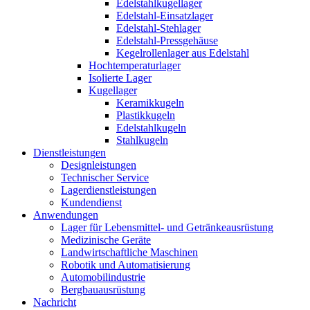
Edelstahlkugellager
Edelstahl-Einsatzlager
Edelstahl-Stehlager
Edelstahl-Pressgehäuse
Kegelrollenlager aus Edelstahl
Hochtemperaturlager
Isolierte Lager
Kugellager
Keramikkugeln
Plastikkugeln
Edelstahlkugeln
Stahlkugeln
Dienstleistungen
Designleistungen
Technischer Service
Lagerdienstleistungen
Kundendienst
Anwendungen
Lager für Lebensmittel- und Getränkeausrüstung
Medizinische Geräte
Landwirtschaftliche Maschinen
Robotik und Automatisierung
Automobilindustrie
Bergbauausrüstung
Nachricht