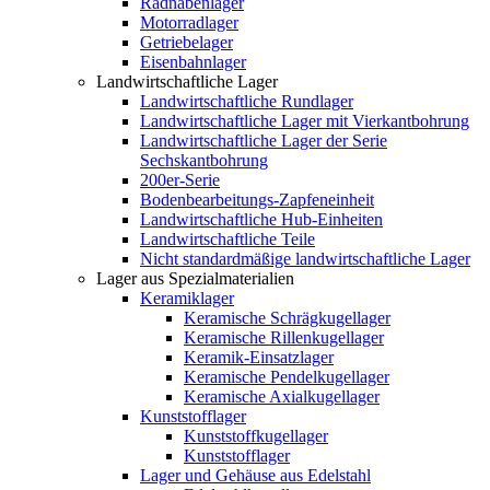
Radnabenlager
Motorradlager
Getriebelager
Eisenbahnlager
Landwirtschaftliche Lager
Landwirtschaftliche Rundlager
Landwirtschaftliche Lager mit Vierkantbohrung
Landwirtschaftliche Lager der Serie
Sechskantbohrung
200er-Serie
Bodenbearbeitungs-Zapfeneinheit
Landwirtschaftliche Hub-Einheiten
Landwirtschaftliche Teile
Nicht standardmäßige landwirtschaftliche Lager
Lager aus Spezialmaterialien
Keramiklager
Keramische Schrägkugellager
Keramische Rillenkugellager
Keramik-Einsatzlager
Keramische Pendelkugellager
Keramische Axialkugellager
Kunststofflager
Kunststoffkugellager
Kunststofflager
Lager und Gehäuse aus Edelstahl