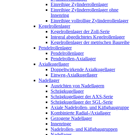
Einreihige Zylinderrollenlager
Einreihige Zylinderrollenlager ohne
Innenring
Einreihige vollrollige Zylinderrollenlager
Kegelrollenlager
Kegelrollenlager der Zoll-Serie
Integral abgedichtetes Kegelrollenlager
Kegelrollenlager der metrischen Baureihe
Pendelrollenlager
Pendelrollenlager
Pendelrollen-Axiallager
Axialkugellager
Doppeltwirkende Axialkugellager
Einweg-Axialkugellager
Nadellager
Ausrichten von Nadellagern
Schrägkugellager
Schrägkugellager der AXS-Serie
Schrägkugellager der SGL-Serie
Axiale Nadelrollen- und Käfigbaugruppe
Kombinierte Radial-/Axiallager
Gezogene Nadellager
Innenringe
Nadelrollen- und Käfigbaugruppen
Nadellager