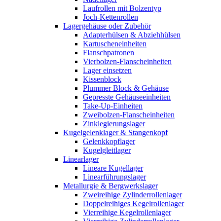
Laufrollen mit Bolzentyp
Joch-Kettenrollen
Lagergehäuse oder Zubehör
Adapterhülsen & Abziehhülsen
Kartuscheneinheiten
Flanschpatronen
Vierbolzen-Flanscheinheiten
Lager einsetzen
Kissenblock
Plummer Block & Gehäuse
Gepresste Gehäuseeinheiten
Take-Up-Einheiten
Zweibolzen-Flanscheinheiten
Zinklegierungslager
Kugelgelenklager & Stangenkopf
Gelenkkopflager
Kugelgleitlager
Linearlager
Lineare Kugellager
Linearführungslager
Metallurgie & Bergwerkslager
Zweireihige Zylinderrollenlager
Doppelreihiges Kegelrollenlager
Vierreihige Kegelrollenlager