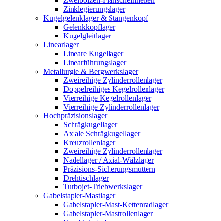
Zweibolzen-Flanscheinheiten
Zinklegierungslager
Kugelgelenklager & Stangenkopf
Gelenkkopflager
Kugelgleitlager
Linearlager
Lineare Kugellager
Linearführungslager
Metallurgie & Bergwerkslager
Zweireihige Zylinderrollenlager
Doppelreihiges Kegelrollenlager
Vierreihige Kegelrollenlager
Vierreihige Zylinderrollenlager
Hochpräzisionslager
Schrägkugellager
Axiale Schrägkugellager
Kreuzrollenlager
Zweireihige Zylinderrollenlager
Nadellager / Axial-Wälzlager
Präzisions-Sicherungsmuttern
Drehtischlager
Turbojet-Triebwerkslager
Gabelstapler-Mastlager
Gabelstapler-Mast-Kettenradlager
Gabelstapler-Mastrollenlager