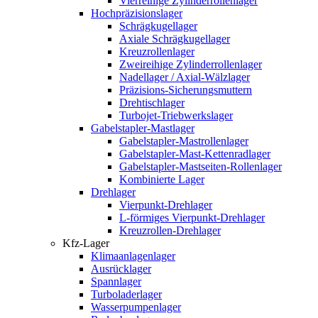
Vierreihige Zylinderrollenlager
Hochpräzisionslager
Schrägkugellager
Axiale Schrägkugellager
Kreuzrollenlager
Zweireihige Zylinderrollenlager
Nadellager / Axial-Wälzlager
Präzisions-Sicherungsmuttern
Drehtischlager
Turbojet-Triebwerkslager
Gabelstapler-Mastlager
Gabelstapler-Mastrollenlager
Gabelstapler-Mast-Kettenradlager
Gabelstapler-Mastseiten-Rollenlager
Kombinierte Lager
Drehlager
Vierpunkt-Drehlager
L-förmiges Vierpunkt-Drehlager
Kreuzrollen-Drehlager
Kfz-Lager
Klimaanlagenlager
Ausrücklager
Spannlager
Turboladerlager
Wasserpumpenlager