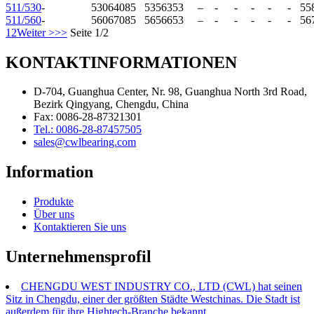
511/530
-
530
640
85
535
635
3
–
-
-
-
-
-
55
511/560
-
560
670
85
565
665
3
–
-
-
-
-
-
56
1
2
Weiter >
>>
Seite 1/2
KONTAKTINFORMATIONEN
D-704, Guanghua Center, Nr. 98, Guanghua North 3rd Road,
Bezirk Qingyang, Chengdu, China
Fax: 0086-28-87321301
Tel.: 0086-28-87457505
sales@cwlbearing.com
Information
Produkte
Über uns
Kontaktieren Sie uns
Unternehmensprofil
CHENGDU WEST INDUSTRY CO., LTD (CWL) hat seinen
Sitz in Chengdu, einer der größten Städte Westchinas. Die Stadt ist
außerdem für ihre Hightech-Branche bekannt.