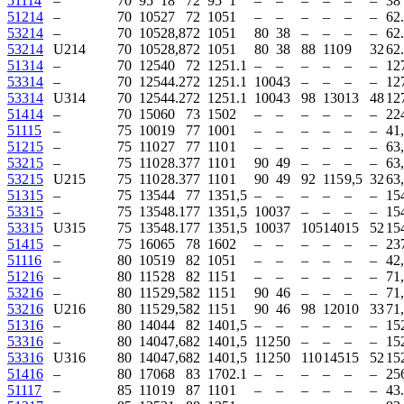
51114
–
70
95
18
72
95
1
–
–
–
–
–
–
38
51214
–
70
105
27
72
105
1
–
–
–
–
–
–
62
53214
–
70
105
28,8
72
105
1
80
38
–
–
–
–
62
53214
U214
70
105
28,8
72
105
1
80
38
88
110
9
32
62
51314
–
70
125
40
72
125
1.1
–
–
–
–
–
–
12
53314
–
70
125
44.2
72
125
1.1
100
43
–
–
–
–
12
53314
U314
70
125
44.2
72
125
1.1
100
43
98
130
13
48
12
51414
–
70
150
60
73
150
2
–
–
–
–
–
–
22
51115
–
75
100
19
77
100
1
–
–
–
–
–
–
41
51215
–
75
110
27
77
110
1
–
–
–
–
–
–
63
53215
–
75
110
28.3
77
110
1
90
49
–
–
–
–
63
53215
U215
75
110
28.3
77
110
1
90
49
92
115
9,5
32
63
51315
–
75
135
44
77
135
1,5
–
–
–
–
–
–
15
53315
–
75
135
48.1
77
135
1,5
100
37
–
–
–
–
15
53315
U315
75
135
48.1
77
135
1,5
100
37
105
140
15
52
15
51415
–
75
160
65
78
160
2
–
–
–
–
–
–
23
51116
–
80
105
19
82
105
1
–
–
–
–
–
–
42
51216
–
80
115
28
82
115
1
–
–
–
–
–
–
71
53216
–
80
115
29,5
82
115
1
90
46
–
–
–
–
71
53216
U216
80
115
29,5
82
115
1
90
46
98
120
10
33
71
51316
–
80
140
44
82
140
1,5
–
–
–
–
–
–
15
53316
–
80
140
47,6
82
140
1,5
112
50
–
–
–
–
15
53316
U316
80
140
47,6
82
140
1,5
112
50
110
145
15
52
15
51416
–
80
170
68
83
170
2.1
–
–
–
–
–
–
25
51117
–
85
110
19
87
110
1
–
–
–
–
–
–
43