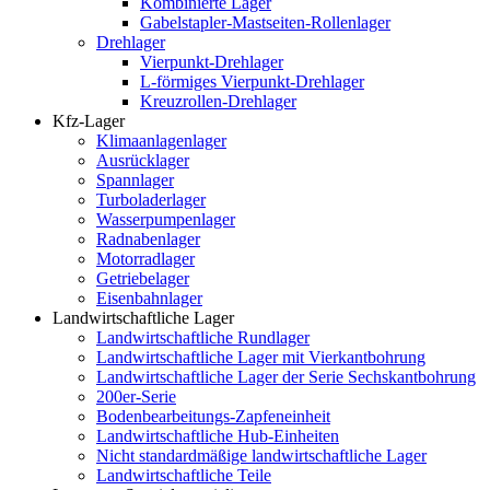
Kombinierte Lager
Gabelstapler-Mastseiten-Rollenlager
Drehlager
Vierpunkt-Drehlager
L-förmiges Vierpunkt-Drehlager
Kreuzrollen-Drehlager
Kfz-Lager
Klimaanlagenlager
Ausrücklager
Spannlager
Turboladerlager
Wasserpumpenlager
Radnabenlager
Motorradlager
Getriebelager
Eisenbahnlager
Landwirtschaftliche Lager
Landwirtschaftliche Rundlager
Landwirtschaftliche Lager mit Vierkantbohrung
Landwirtschaftliche Lager der Serie Sechskantbohrung
200er-Serie
Bodenbearbeitungs-Zapfeneinheit
Landwirtschaftliche Hub-Einheiten
Nicht standardmäßige landwirtschaftliche Lager
Landwirtschaftliche Teile