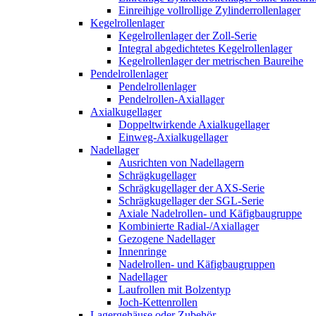
Einreihige vollrollige Zylinderrollenlager
Kegelrollenlager
Kegelrollenlager der Zoll-Serie
Integral abgedichtetes Kegelrollenlager
Kegelrollenlager der metrischen Baureihe
Pendelrollenlager
Pendelrollenlager
Pendelrollen-Axiallager
Axialkugellager
Doppeltwirkende Axialkugellager
Einweg-Axialkugellager
Nadellager
Ausrichten von Nadellagern
Schrägkugellager
Schrägkugellager der AXS-Serie
Schrägkugellager der SGL-Serie
Axiale Nadelrollen- und Käfigbaugruppe
Kombinierte Radial-/Axiallager
Gezogene Nadellager
Innenringe
Nadelrollen- und Käfigbaugruppen
Nadellager
Laufrollen mit Bolzentyp
Joch-Kettenrollen
Lagergehäuse oder Zubehör