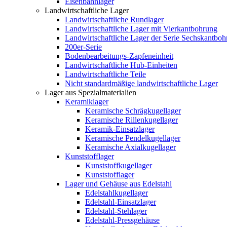
Eisenbahnlager
Landwirtschaftliche Lager
Landwirtschaftliche Rundlager
Landwirtschaftliche Lager mit Vierkantbohrung
Landwirtschaftliche Lager der Serie Sechskantbo
200er-Serie
Bodenbearbeitungs-Zapfeneinheit
Landwirtschaftliche Hub-Einheiten
Landwirtschaftliche Teile
Nicht standardmäßige landwirtschaftliche Lager
Lager aus Spezialmaterialien
Keramiklager
Keramische Schrägkugellager
Keramische Rillenkugellager
Keramik-Einsatzlager
Keramische Pendelkugellager
Keramische Axialkugellager
Kunststofflager
Kunststoffkugellager
Kunststofflager
Lager und Gehäuse aus Edelstahl
Edelstahlkugellager
Edelstahl-Einsatzlager
Edelstahl-Stehlager
Edelstahl-Pressgehäuse