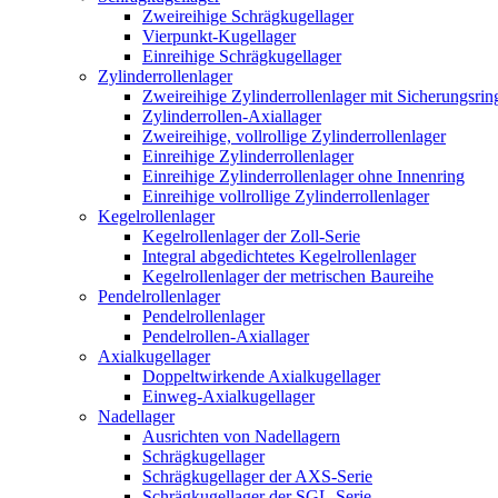
Zweireihige Schrägkugellager
Vierpunkt-Kugellager
Einreihige Schrägkugellager
Zylinderrollenlager
Zweireihige Zylinderrollenlager mit Sicherungsrin
Zylinderrollen-Axiallager
Zweireihige, vollrollige Zylinderrollenlager
Einreihige Zylinderrollenlager
Einreihige Zylinderrollenlager ohne Innenring
Einreihige vollrollige Zylinderrollenlager
Kegelrollenlager
Kegelrollenlager der Zoll-Serie
Integral abgedichtetes Kegelrollenlager
Kegelrollenlager der metrischen Baureihe
Pendelrollenlager
Pendelrollenlager
Pendelrollen-Axiallager
Axialkugellager
Doppeltwirkende Axialkugellager
Einweg-Axialkugellager
Nadellager
Ausrichten von Nadellagern
Schrägkugellager
Schrägkugellager der AXS-Serie
Schrägkugellager der SGL-Serie