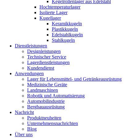
Kegelrollenlager aus Edelstahl
Hochtemperaturlager
Isolierte Lager
Kugellager
Keramikkugeln
Plastikkugeln
Edelstahlkugeln
Stahlkugeln
Dienstleistungen
Designleistungen
Technischer Service
Lagerdienstleistungen
Kundendienst
Anwendungen
Lager für Lebensmittel- und Getränkeausrüstung
Medizinische Geräte
Landmaschinen
Robotik und Automatisierung
Automobilindustrie
Bergbauausrüstung
Nachricht
Produktneuheiten
Unternehmensnachrichten
Blog
Über uns