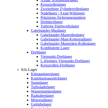
Axiale Schrägkugellager
Kreuzrollenlager
Zweireihige Zylinderrollenlager
Nadellager / Axial-Wälzlager
Präzisions-Sicherungsmuttern
Drehtischlager
Turbojet-Triebwerkslager
Gabelstapler-Mastlager
Gabelstapler-Mastrollenlager
Gabelstapler-Mast-Kettenradlager
Gabelstapler-Mastseiten-Rollenlager
Kombinierte Lager
Drehlager
Vierpunkt-Drehlager
L-förmiges Vierpunkt-Drehlager
Kreuzrollen-Drehlager
Kfz-Lager
Klimaanlagenlager
Kupplungsausrücklager
Spannlager
Turboladerlager
Wasserpumpenlager
Radnabenlager
Motorradlager
Getriebelager