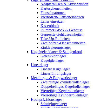
Adapterhülsen & Abziehhülsen
Kartuscheneinheiten
Flanschpatronen
Vierbolzen-Flanscheinheiten
Lager einsetzen
Kissenblock
Plummer Block & Gehäuse
Gepresste Gehäuseeinheiten
Take-Up-Einheiten
Zweibolzen-Flanscheinheiten
Zinklegierungslager
Kugelgelenklager & Stangenkopf
Gelenkkopflager
Kugelgleitlager
Linearlager
Lineare Kugellager
Linearführungslager
Metallurgie & Bergwerkslager
Zweireihige Zylinderrollenlager
Doppelreihiges Kegelrollenlager
Vierreihige Kegelrollenlager
Vierreihige Zylinderrollenlager
Hochpräzisionslager
Schrägkugellager