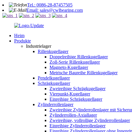
Tel.: 0086-28-87457505
Email: sales@cwlbearing.com
Heim
Produkte
Industrielager
Rillenkugellager
Doppelreihige Rillenkugellager
Zoll-Serie Rillenkugellager
Magneto-Kugellager
Metrische Baureihe Rillenkugellager
Pendelkugellager
Schrägkugellager
Zweireihige Schrägkugellager
Vierpunkt-Kugellager
Einreihige Schrägkugellager
Zylinderrollenlager
Zweireihige Zylinderrollenlager mit Sicher
Zylinderrollen-Axiallager
Zweireihige, vollrollige Zylinderrollenlager
Einreihige Zylinderrollenlager
Einreihige Zylinderrollenlager ohne Innenri