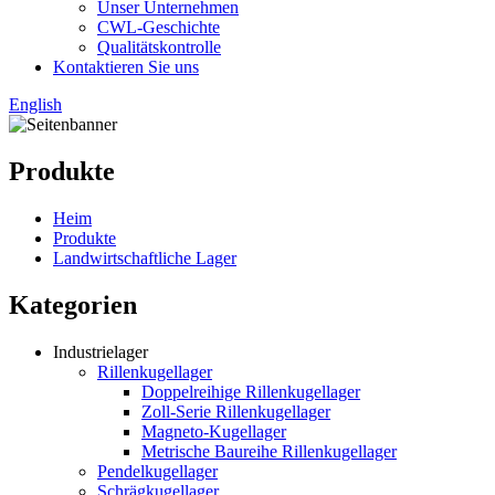
Unser Unternehmen
CWL-Geschichte
Qualitätskontrolle
Kontaktieren Sie uns
English
Produkte
Heim
Produkte
Landwirtschaftliche Lager
Kategorien
Industrielager
Rillenkugellager
Doppelreihige Rillenkugellager
Zoll-Serie Rillenkugellager
Magneto-Kugellager
Metrische Baureihe Rillenkugellager
Pendelkugellager
Schrägkugellager