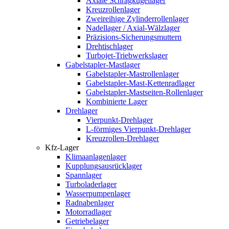
Axiale Schrägkugellager
Kreuzrollenlager
Zweireihige Zylinderrollenlager
Nadellager / Axial-Wälzlager
Präzisions-Sicherungsmuttern
Drehtischlager
Turbojet-Triebwerkslager
Gabelstapler-Mastlager
Gabelstapler-Mastrollenlager
Gabelstapler-Mast-Kettenradlager
Gabelstapler-Mastseiten-Rollenlager
Kombinierte Lager
Drehlager
Vierpunkt-Drehlager
L-förmiges Vierpunkt-Drehlager
Kreuzrollen-Drehlager
Kfz-Lager
Klimaanlagenlager
Kupplungsausrücklager
Spannlager
Turboladerlager
Wasserpumpenlager
Radnabenlager
Motorradlager
Getriebelager