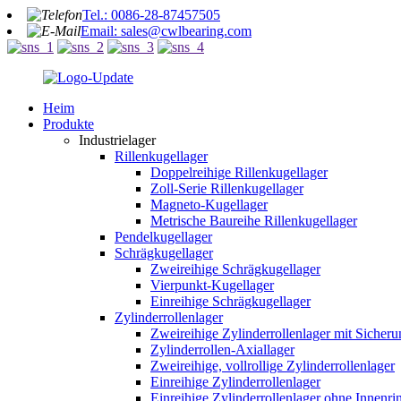
Tel.: 0086-28-87457505
Email: sales@cwlbearing.com
Heim
Produkte
Industrielager
Rillenkugellager
Doppelreihige Rillenkugellager
Zoll-Serie Rillenkugellager
Magneto-Kugellager
Metrische Baureihe Rillenkugellager
Pendelkugellager
Schrägkugellager
Zweireihige Schrägkugellager
Vierpunkt-Kugellager
Einreihige Schrägkugellager
Zylinderrollenlager
Zweireihige Zylinderrollenlager mit Sicher
Zylinderrollen-Axiallager
Zweireihige, vollrollige Zylinderrollenlager
Einreihige Zylinderrollenlager
Einreihige Zylinderrollenlager ohne Innenri