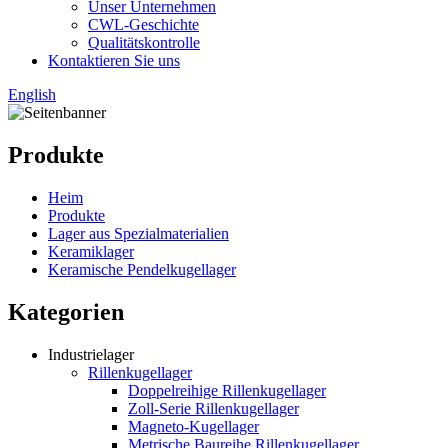
Unser Unternehmen
CWL-Geschichte
Qualitätskontrolle
Kontaktieren Sie uns
English
Produkte
Heim
Produkte
Lager aus Spezialmaterialien
Keramiklager
Keramische Pendelkugellager
Kategorien
Industrielager
Rillenkugellager
Doppelreihige Rillenkugellager
Zoll-Serie Rillenkugellager
Magneto-Kugellager
Metrische Baureihe Rillenkugellager