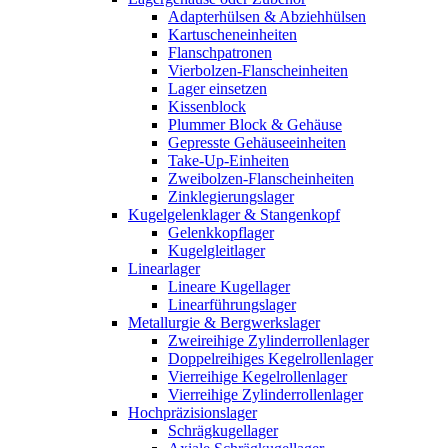
Adapterhülsen & Abziehhülsen
Kartuscheneinheiten
Flanschpatronen
Vierbolzen-Flanscheinheiten
Lager einsetzen
Kissenblock
Plummer Block & Gehäuse
Gepresste Gehäuseeinheiten
Take-Up-Einheiten
Zweibolzen-Flanscheinheiten
Zinklegierungslager
Kugelgelenklager & Stangenkopf
Gelenkkopflager
Kugelgleitlager
Linearlager
Lineare Kugellager
Linearführungslager
Metallurgie & Bergwerkslager
Zweireihige Zylinderrollenlager
Doppelreihiges Kegelrollenlager
Vierreihige Kegelrollenlager
Vierreihige Zylinderrollenlager
Hochpräzisionslager
Schrägkugellager