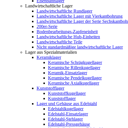
Eisenbahnlager
Landwirtschaftliche Lager
Landwirtschaftliche Rundlager
Landwirtschaftliche Lager mit Vierkantbohrung
Landwirtschaftliche Lager der Serie Sechskantbo
200er-Serie
Bodenbearbeitungs-Zapfeneinheit
Landwirtschaftliche Hub-Einheiten
Landwirtschaftliche Teile
Nicht standardmäßige landwirtschaftliche Lager
Lager aus Spezialmaterialien
Keramiklager
Keramische Schrägkugellager
Keramische Rillenkugellager
Keramik-Einsatzlager
Keramische Pendelkugellager
Keramische Axialkugellager
Kunststofflager
Kunststoffkugellager
Kunststofflager
Lager und Gehäuse aus Edelstahl
Edelstahlkugellager
Edelstahl-Einsatzlager
Edelstahl-Stehlager
Edelstahl-Pressgehäuse