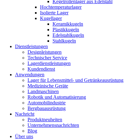
Kegelrollenlager aus Edelstahl
Hochtemperaturlager
Isolierte Lager
Kugellager
Keramikkugeln
Plastikkugeln
Edelstahlkugeln
Stahlkugeln
Dienstleistungen
Designleistungen
Technischer Service
Lagerdienstleistungen
Kundendienst
Anwendungen
Lager für Lebensmittel- und Getränkeausrüstung
Medizinische Geräte
Landmaschinen
Robotik und Automatisierung
Automobilindustrie
Bergbauausrüstung
Nachricht
Produktneuheiten
Unternehmensnachrichten
Blog
Über uns