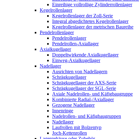
Einreihige vollrollige Zylinderrollenlager
Kegelrollenlager
Kegelrollenlager der Zoll-Serie
Integral abgedichtetes Kegelrollenlager
Kegelrollenlager der metrischen Baureihe
Pendelrollenlager
Pendelrollenlager
Pendelrollen-Axiallager
Axialkugellager
Doppeltwirkende Axialkugellager
Einweg-Axialkugellager
Nadellager
Ausrichten von Nadellagern
Schrägkugellager
Schrägkugellager der AXS-Serie
Schrägkugellager der SGL-Serie
Axiale Nadelrollen- und Käfigbaugruppe
Kombinierte Radial-/Axiallager
Gezogene Nadellager
Innenringe
Nadelrollen- und Käfigbaugruppen
Nadellager
Laufrollen mit Bolzentyp
Joch-Kettenrollen
Lagergehäuse oder Zubehör