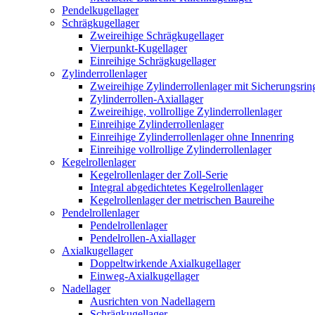
Pendelkugellager
Schrägkugellager
Zweireihige Schrägkugellager
Vierpunkt-Kugellager
Einreihige Schrägkugellager
Zylinderrollenlager
Zweireihige Zylinderrollenlager mit Sicherungsrin
Zylinderrollen-Axiallager
Zweireihige, vollrollige Zylinderrollenlager
Einreihige Zylinderrollenlager
Einreihige Zylinderrollenlager ohne Innenring
Einreihige vollrollige Zylinderrollenlager
Kegelrollenlager
Kegelrollenlager der Zoll-Serie
Integral abgedichtetes Kegelrollenlager
Kegelrollenlager der metrischen Baureihe
Pendelrollenlager
Pendelrollenlager
Pendelrollen-Axiallager
Axialkugellager
Doppeltwirkende Axialkugellager
Einweg-Axialkugellager
Nadellager
Ausrichten von Nadellagern
Schrägkugellager