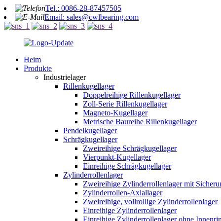
Tel.: 0086-28-87457505
Email: sales@cwlbearing.com
Heim
Produkte
Industrielager
Rillenkugellager
Doppelreihige Rillenkugellager
Zoll-Serie Rillenkugellager
Magneto-Kugellager
Metrische Baureihe Rillenkugellager
Pendelkugellager
Schrägkugellager
Zweireihige Schrägkugellager
Vierpunkt-Kugellager
Einreihige Schrägkugellager
Zylinderrollenlager
Zweireihige Zylinderrollenlager mit Sicher
Zylinderrollen-Axiallager
Zweireihige, vollrollige Zylinderrollenlager
Einreihige Zylinderrollenlager
Einreihige Zylinderrollenlager ohne Innenri