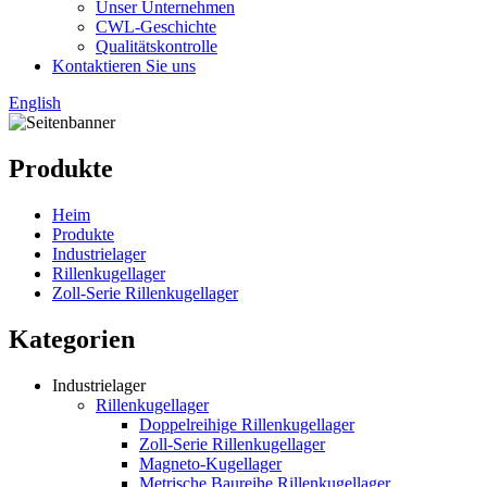
Unser Unternehmen
CWL-Geschichte
Qualitätskontrolle
Kontaktieren Sie uns
English
Produkte
Heim
Produkte
Industrielager
Rillenkugellager
Zoll-Serie Rillenkugellager
Kategorien
Industrielager
Rillenkugellager
Doppelreihige Rillenkugellager
Zoll-Serie Rillenkugellager
Magneto-Kugellager
Metrische Baureihe Rillenkugellager