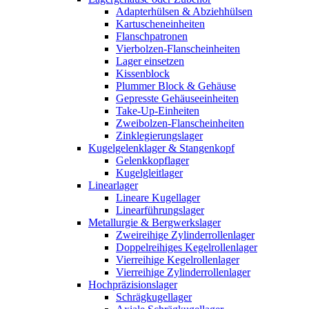
Adapterhülsen & Abziehhülsen
Kartuscheneinheiten
Flanschpatronen
Vierbolzen-Flanscheinheiten
Lager einsetzen
Kissenblock
Plummer Block & Gehäuse
Gepresste Gehäuseeinheiten
Take-Up-Einheiten
Zweibolzen-Flanscheinheiten
Zinklegierungslager
Kugelgelenklager & Stangenkopf
Gelenkkopflager
Kugelgleitlager
Linearlager
Lineare Kugellager
Linearführungslager
Metallurgie & Bergwerkslager
Zweireihige Zylinderrollenlager
Doppelreihiges Kegelrollenlager
Vierreihige Kegelrollenlager
Vierreihige Zylinderrollenlager
Hochpräzisionslager
Schrägkugellager