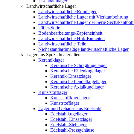
Eisenbahnlager
Landwirtschaftliche Lager
Landwirtschaftliche Rundlager
Landwirtschaftliche Lager mit Vierkantbohrung
Landwirtschaftliche Lager der Serie Sechskantbo
200er-Serie
Bodenbearbeitungs-Zapfeneinheit
Landwirtschaftliche Hub-Einheiten
Landwirtschaftliche Teile
Nicht standardmäßige landwirtschaftliche Lager
Lager aus Spezialmaterialien
Keramiklager
Keramische Schrägkugellager
Keramische Rillenkugellager
Keramik-Einsatzlager
Keramische Pendelkugellager
Keramische Axialkugellager
Kunststofflager
Kunststoffkugellager
Kunststofflager
Lager und Gehäuse aus Edelstahl
Edelstahlkugellager
Edelstahl-Einsatzlager
Edelstahl-Stehlager
Edelstahl-Pressgehäuse