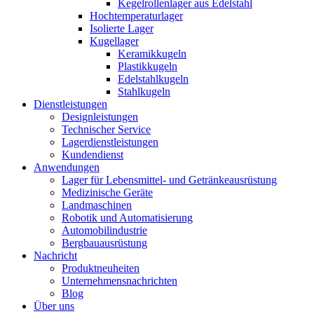
Kegelrollenlager aus Edelstahl
Hochtemperaturlager
Isolierte Lager
Kugellager
Keramikkugeln
Plastikkugeln
Edelstahlkugeln
Stahlkugeln
Dienstleistungen
Designleistungen
Technischer Service
Lagerdienstleistungen
Kundendienst
Anwendungen
Lager für Lebensmittel- und Getränkeausrüstung
Medizinische Geräte
Landmaschinen
Robotik und Automatisierung
Automobilindustrie
Bergbauausrüstung
Nachricht
Produktneuheiten
Unternehmensnachrichten
Blog
Über uns