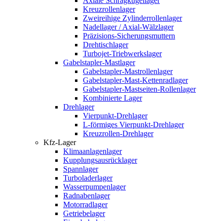
Axiale Schrägkugellager
Kreuzrollenlager
Zweireihige Zylinderrollenlager
Nadellager / Axial-Wälzlager
Präzisions-Sicherungsmuttern
Drehtischlager
Turbojet-Triebwerkslager
Gabelstapler-Mastlager
Gabelstapler-Mastrollenlager
Gabelstapler-Mast-Kettenradlager
Gabelstapler-Mastseiten-Rollenlager
Kombinierte Lager
Drehlager
Vierpunkt-Drehlager
L-förmiges Vierpunkt-Drehlager
Kreuzrollen-Drehlager
Kfz-Lager
Klimaanlagenlager
Kupplungsausrücklager
Spannlager
Turboladerlager
Wasserpumpenlager
Radnabenlager
Motorradlager
Getriebelager