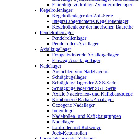
Einreihige vollrollige Zylinderrollenlager
Kegelrollenlager
Kegelrollenlager der Zoll-Serie
Integral abgedichtetes Kegelrollenlager
Kegelrollenlager der metrischen Baureihe
Pendelrollenlager
Pendelrollenlager
Pendelrollen-Axiallager
Axialkugellager
Doppeltwirkende Axialkugellager
Einweg-Axialkugellager
Nadellager
Ausrichten von Nadellagern
Schrägkugellager
Schrägkugellager der AXS-Serie
Schrägkugellager der SGL-Serie
Axiale Nadelrollen- und Käfigbaugruppe
Kombinierte Radial-/Axiallager
Gezogene Nadellager
Innenringe
Nadelrollen- und Käfigbaugruppen
Nadellager
Laufrollen mit Bolzentyp
Joch-Kettenrollen
Lagergehäuse oder Zubehör