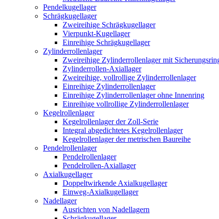
Pendelkugellager
Schrägkugellager
Zweireihige Schrägkugellager
Vierpunkt-Kugellager
Einreihige Schrägkugellager
Zylinderrollenlager
Zweireihige Zylinderrollenlager mit Sicherungsrin
Zylinderrollen-Axiallager
Zweireihige, vollrollige Zylinderrollenlager
Einreihige Zylinderrollenlager
Einreihige Zylinderrollenlager ohne Innenring
Einreihige vollrollige Zylinderrollenlager
Kegelrollenlager
Kegelrollenlager der Zoll-Serie
Integral abgedichtetes Kegelrollenlager
Kegelrollenlager der metrischen Baureihe
Pendelrollenlager
Pendelrollenlager
Pendelrollen-Axiallager
Axialkugellager
Doppeltwirkende Axialkugellager
Einweg-Axialkugellager
Nadellager
Ausrichten von Nadellagern
Schrägkugellager