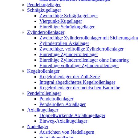
Pendelkugellager
Schrägkugellager
Zweireihige Schrägkugellager
Vierpunkt-Kugellager
Einreihige Schrägkugellager
Zylinderrollenlager
Zweireihige Zylinderrollenlager mit Sicherungsrin
Zylinderrollen-Axiallager
Zweireihige, vollrollige Zylinderrollenlager
Einreihige Zylinderrollenlager
Einreihige Zylinderrollenlager ohne Innenring
Einreihige vollrollige Zylinderrollenlager
Kegelrollenlager
Kegelrollenlager der Zoll-Serie
Integral abgedichtetes Kegelrollenlager
Kegelrollenlager der metrischen Baureihe
Pendelrollenlager
Pendelrollenlager
Pendelrollen-Axiallager
Axialkugellager
Doppeltwirkende Axialkugellager
Einweg-Axialkugellager
Nadellager
Ausrichten von Nadellagern
Schrägkugellager