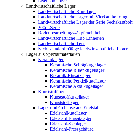
Eisenbahnlager
Landwirtschaftliche Lager
Landwirtschaftliche Rundlager
Landwirtschaftliche Lager mit Vierkantbohrung
Landwirtschaftliche Lager der Serie Sechskantbo
200er-Serie
Bodenbearbeitungs-Zapfeneinheit
Landwirtschaftliche Hub-Einheiten
Landwirtschaftliche Teile
Nicht standardmäßige landwirtschaftliche Lager
Lager aus Spezialmaterialien
Keramiklager
Keramische Schrägkugellager
Keramische Rillenkugellager
Keramik-Einsatzlager
Keramische Pendelkugellager
Keramische Axialkugellager
Kunststofflager
Kunststoffkugellager
Kunststofflager
Lager und Gehäuse aus Edelstahl
Edelstahlkugellager
Edelstahl-Einsatzlager
Edelstahl-Stehlager
Edelstahl-Pressgehäuse