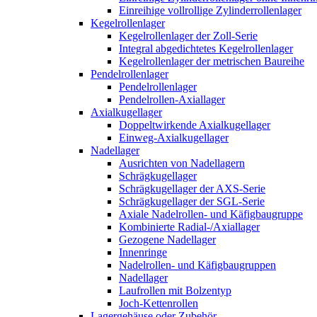
Einreihige vollrollige Zylinderrollenlager
Kegelrollenlager
Kegelrollenlager der Zoll-Serie
Integral abgedichtetes Kegelrollenlager
Kegelrollenlager der metrischen Baureihe
Pendelrollenlager
Pendelrollenlager
Pendelrollen-Axiallager
Axialkugellager
Doppeltwirkende Axialkugellager
Einweg-Axialkugellager
Nadellager
Ausrichten von Nadellagern
Schrägkugellager
Schrägkugellager der AXS-Serie
Schrägkugellager der SGL-Serie
Axiale Nadelrollen- und Käfigbaugruppe
Kombinierte Radial-/Axiallager
Gezogene Nadellager
Innenringe
Nadelrollen- und Käfigbaugruppen
Nadellager
Laufrollen mit Bolzentyp
Joch-Kettenrollen
Lagergehäuse oder Zubehör