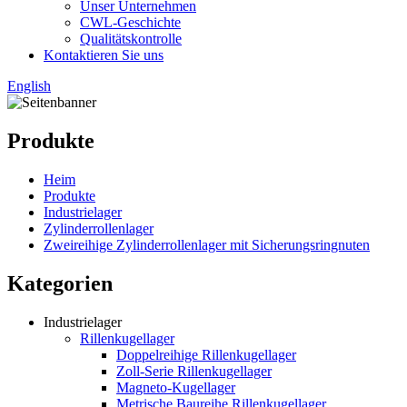
Unser Unternehmen
CWL-Geschichte
Qualitätskontrolle
Kontaktieren Sie uns
English
Produkte
Heim
Produkte
Industrielager
Zylinderrollenlager
Zweireihige Zylinderrollenlager mit Sicherungsringnuten
Kategorien
Industrielager
Rillenkugellager
Doppelreihige Rillenkugellager
Zoll-Serie Rillenkugellager
Magneto-Kugellager
Metrische Baureihe Rillenkugellager