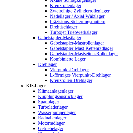
Axiale Schrägkugellager
Kreuzrollenlager
Zweireihige Zylinderrollenlager
Nadellager / Axial-Wälzlager
Präzisions-Sicherungsmuttern
Drehtischlager
Turbojet-Triebwerkslager
Gabelstapler-Mastlager
Gabelstapler-Mastrollenlager
Gabelstapler-Mast-Kettenradlager
Gabelstapler-Mastseiten-Rollenlager
Kombinierte Lager
Drehlager
Vierpunkt-Drehlager
L-förmiges Vierpunkt-Drehlager
Kreuzrollen-Drehlager
Kfz-Lager
Klimaanlagenlager
Kupplungsausrücklager
Spannlager
Turboladerlager
Wasserpumpenlager
Radnabenlager
Motorradlager
Getriebelager