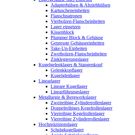
Adapterhülsen & Abziehhülsen
Kartuscheneinheiten
Flanschpatronen
Vierbolzen-Flanscheinheiten
Lager einsetzen
Kissenblock
Plummer Block & Gehäuse
Gepresste Gehäuseeinheiten
Take-Up-Einheiten
Zweibolzen-Flanscheinheiten
Zinklegierungslager
Kugelgelenklager & Stangenkopf
Gelenkkopflager
Kugelgleitlager
Linearlager
Lineare Kugellager
Linearführungslager
Metallurgie & Bergwerkslager
Zweireihige Zylinderrollenlager
Doppelreihiges Kegelrollenlager
Vierreihige Kegelrollenlager
Vierreihige Zylinderrollenlager
Hochpräzisionslager
Schrägkugellager