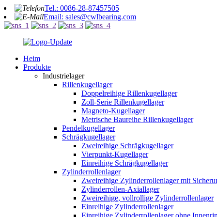
Tel.: 0086-28-87457505
Email: sales@cwlbearing.com
Heim
Produkte
Industrielager
Rillenkugellager
Doppelreihige Rillenkugellager
Zoll-Serie Rillenkugellager
Magneto-Kugellager
Metrische Baureihe Rillenkugellager
Pendelkugellager
Schrägkugellager
Zweireihige Schrägkugellager
Vierpunkt-Kugellager
Einreihige Schrägkugellager
Zylinderrollenlager
Zweireihige Zylinderrollenlager mit Sicher
Zylinderrollen-Axiallager
Zweireihige, vollrollige Zylinderrollenlager
Einreihige Zylinderrollenlager
Einreihige Zylinderrollenlager ohne Innenri