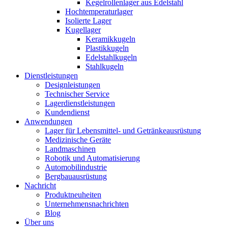
Kegelrollenlager aus Edelstahl
Hochtemperaturlager
Isolierte Lager
Kugellager
Keramikkugeln
Plastikkugeln
Edelstahlkugeln
Stahlkugeln
Dienstleistungen
Designleistungen
Technischer Service
Lagerdienstleistungen
Kundendienst
Anwendungen
Lager für Lebensmittel- und Getränkeausrüstung
Medizinische Geräte
Landmaschinen
Robotik und Automatisierung
Automobilindustrie
Bergbauausrüstung
Nachricht
Produktneuheiten
Unternehmensnachrichten
Blog
Über uns