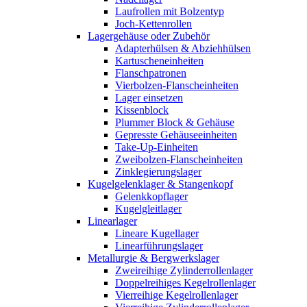
Laufrollen mit Bolzentyp
Joch-Kettenrollen
Lagergehäuse oder Zubehör
Adapterhülsen & Abziehhülsen
Kartuscheneinheiten
Flanschpatronen
Vierbolzen-Flanscheinheiten
Lager einsetzen
Kissenblock
Plummer Block & Gehäuse
Gepresste Gehäuseeinheiten
Take-Up-Einheiten
Zweibolzen-Flanscheinheiten
Zinklegierungslager
Kugelgelenklager & Stangenkopf
Gelenkkopflager
Kugelgleitlager
Linearlager
Lineare Kugellager
Linearführungslager
Metallurgie & Bergwerkslager
Zweireihige Zylinderrollenlager
Doppelreihiges Kegelrollenlager
Vierreihige Kegelrollenlager