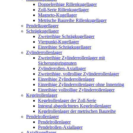
Doppelreihige Rillenkugellager
Zoll-Serie Rillenkugellager
Magneto-Kugellager
Metrische Baureihe Rillenkugellager
Pendelkugellager
Schrägkugellager
Zweireihige Schrägkugellager
Vierpunkt-Kugellager
Einreihige Schrägkugellager
Zylinderrollenlager
Zweireihige Zylinderrollenlager mit
Sicherungsringnuten
Zylinderrollen-Axiallager
Zweireihige, vollrollige Zylinderrollenlager
Einreihige Zylinderrollenlager
Einreihige Zylinderrollenlager ohne Innenring
Einreihige vollrollige Zylinderrollenlager
Kegelrollenlager
Kegelrollenlager der Zoll-Serie
Integral abgedichtetes Kegelrollenlager
Kegelrollenlager der metrischen Baureihe
Pendelrollenlager
Pendelrollenlager
Pendelrollen-Axiallager
Axialkugellager