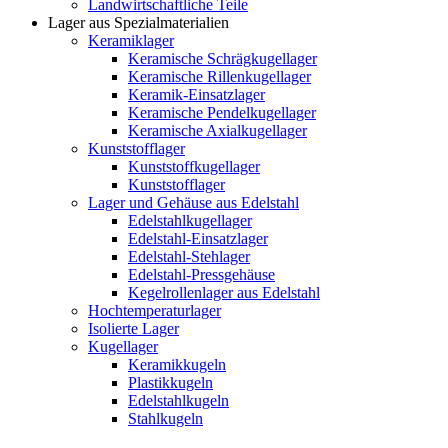
Landwirtschaftliche Teile
Lager aus Spezialmaterialien
Keramiklager
Keramische Schrägkugellager
Keramische Rillenkugellager
Keramik-Einsatzlager
Keramische Pendelkugellager
Keramische Axialkugellager
Kunststofflager
Kunststoffkugellager
Kunststofflager
Lager und Gehäuse aus Edelstahl
Edelstahlkugellager
Edelstahl-Einsatzlager
Edelstahl-Stehlager
Edelstahl-Pressgehäuse
Kegelrollenlager aus Edelstahl
Hochtemperaturlager
Isolierte Lager
Kugellager
Keramikkugeln
Plastikkugeln
Edelstahlkugeln
Stahlkugeln