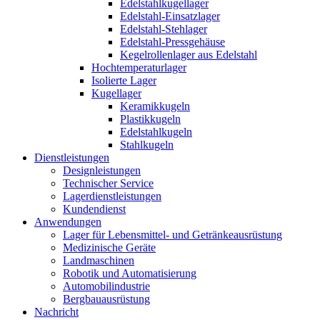
Edelstahlkugellager
Edelstahl-Einsatzlager
Edelstahl-Stehlager
Edelstahl-Pressgehäuse
Kegelrollenlager aus Edelstahl
Hochtemperaturlager
Isolierte Lager
Kugellager
Keramikkugeln
Plastikkugeln
Edelstahlkugeln
Stahlkugeln
Dienstleistungen
Designleistungen
Technischer Service
Lagerdienstleistungen
Kundendienst
Anwendungen
Lager für Lebensmittel- und Getränkeausrüstung
Medizinische Geräte
Landmaschinen
Robotik und Automatisierung
Automobilindustrie
Bergbauausrüstung
Nachricht