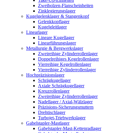
Take-Up-Einheiten
Zweibolzen-Flanscheinheiten
Zinklegierungslager
Kugelgelenklager & Stangenkopf
Gelenkkopflager
Kugelgleitlager
Linearlager
Lineare Kugellager
Linearführungslager
Metallurgie & Bergwerkslager
Zweireihige Zylinderrollenlager
Doppelreihiges Kegelrollenlager
Vierreihige Kegelrollenlager
Vierreihige Zylinderrollenlager
Hochpräzisionslager
Schrägkugellager
Axiale Schrägkugellager
Kreuzrollenlager
Zweireihige Zylinderrollenlager
Nadellager / Axial-Wälzlager
Präzisions-Sicherungsmuttern
Drehtischlager
Turbojet-Triebwerkslager
Gabelstapler-Mastlager
Gabelstapler-Mast-Kettenradlager