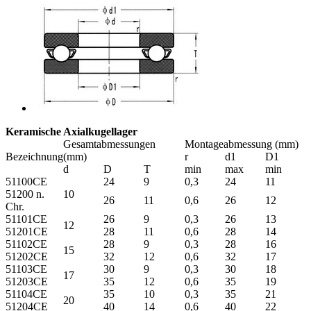
Keramische Axialkugellager
Gesamtabmessungen
Montageabmessung (mm)
Bezeichnung
(mm)
r
d1
D1
d
D
T
min
max
min
51100CE
24
9
0,3
24
11
51200 n.
10
26
11
0,6
26
12
Chr.
51101CE
26
9
0,3
26
13
12
51201CE
28
11
0,6
28
14
51102CE
28
9
0,3
28
16
15
51202CE
32
12
0,6
32
17
51103CE
30
9
0,3
30
18
17
51203CE
35
12
0,6
35
19
51104CE
35
10
0,3
35
21
20
51204CE
40
14
0,6
40
22