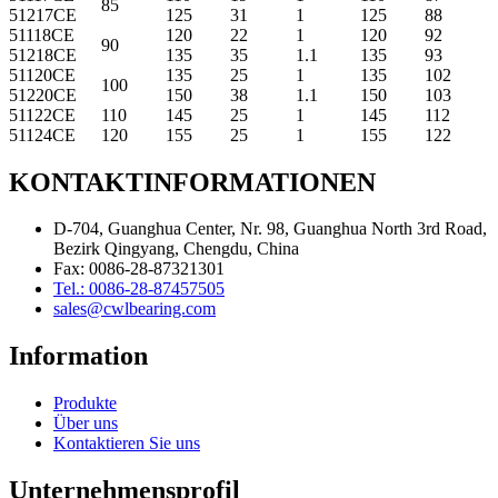
85
51217CE
125
31
1
125
88
51118CE
120
22
1
120
92
90
51218CE
135
35
1.1
135
93
51120CE
135
25
1
135
102
100
51220CE
150
38
1.1
150
103
51122CE
110
145
25
1
145
112
51124CE
120
155
25
1
155
122
KONTAKTINFORMATIONEN
D-704, Guanghua Center, Nr. 98, Guanghua North 3rd Road,
Bezirk Qingyang, Chengdu, China
Fax: 0086-28-87321301
Tel.: 0086-28-87457505
sales@cwlbearing.com
Information
Produkte
Über uns
Kontaktieren Sie uns
Unternehmensprofil