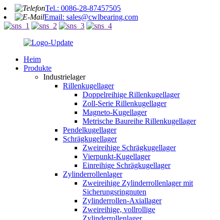
Tel.: 0086-28-87457505
Email: sales@cwlbearing.com
Heim
Produkte
Industrielager
Rillenkugellager
Doppelreihige Rillenkugellager
Zoll-Serie Rillenkugellager
Magneto-Kugellager
Metrische Baureihe Rillenkugellager
Pendelkugellager
Schrägkugellager
Zweireihige Schrägkugellager
Vierpunkt-Kugellager
Einreihige Schrägkugellager
Zylinderrollenlager
Zweireihige Zylinderrollenlager mit
Sicherungsringnuten
Zylinderrollen-Axiallager
Zweireihige, vollrollige
Zylinderrollenlager