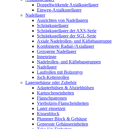
Doppeltwirkende Axialkugellager
Einweg-Axialkugellager
Nadellager
Ausrichten von Nadellagern
Schrägkugellager
Schrägkugellager der AXS-Serie
Schrägkugellager der SGL-Serie
Axiale Nadelrollen- und Käfigbaugruppe
Kombinierte Radial-/Axiallager
Gezogene Nadellager
Innenringe
Nadelrollen- und Käfigbaugruppen
Nadellager
Laufrollen mit Bolzentyp
Joch-Kettenrollen
Lagergehäuse oder Zubehör
Adapterhülsen & Abziehhülsen
Kartuscheneinheiten
Flanschpatronen
Vierbolzen-Flanscheinheiten
Lager einsetzen
Kissenblock
Plummer Block & Gehäuse
Gepresste Gehäuseeinheiten