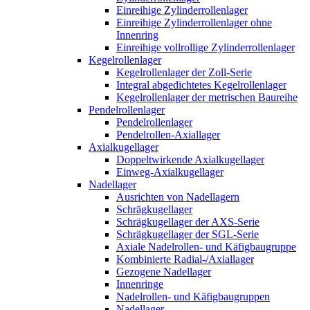
Einreihige Zylinderrollenlager
Einreihige Zylinderrollenlager ohne
Innenring
Einreihige vollrollige Zylinderrollenlager
Kegelrollenlager
Kegelrollenlager der Zoll-Serie
Integral abgedichtetes Kegelrollenlager
Kegelrollenlager der metrischen Baureihe
Pendelrollenlager
Pendelrollenlager
Pendelrollen-Axiallager
Axialkugellager
Doppeltwirkende Axialkugellager
Einweg-Axialkugellager
Nadellager
Ausrichten von Nadellagern
Schrägkugellager
Schrägkugellager der AXS-Serie
Schrägkugellager der SGL-Serie
Axiale Nadelrollen- und Käfigbaugruppe
Kombinierte Radial-/Axiallager
Gezogene Nadellager
Innenringe
Nadelrollen- und Käfigbaugruppen
Nadellager