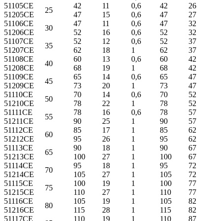
51105CE
42
11
0,6
42
26
25
51205CE
47
15
0,6
47
27
51106CE
47
11
0,6
47
32
30
51206CE
52
16
0,6
52
32
51107CE
52
12
0,6
52
37
35
51207CE
62
18
1
62
37
51108CE
60
13
0,6
60
42
40
51208CE
68
19
1
68
42
51109CE
65
14
0,6
65
47
45
51209CE
73
20
1
73
47
51110CE
70
14
0,6
70
52
50
51210CE
78
22
1
78
52
51111CE
78
16
0,6
78
57
55
51211CE
90
25
1
90
57
51112CE
85
17
1
85
62
60
51212CE
95
26
1
95
62
51113CE
90
18
1
90
67
65
51213CE
100
27
1
100
67
51114CE
95
18
1
95
72
70
51214CE
105
27
1
105
72
51115CE
100
19
1
100
77
75
51215CE
110
27
1
110
77
51116CE
105
19
1
105
82
80
51216CE
115
28
1
115
82
51117CE
110
19
1
110
87