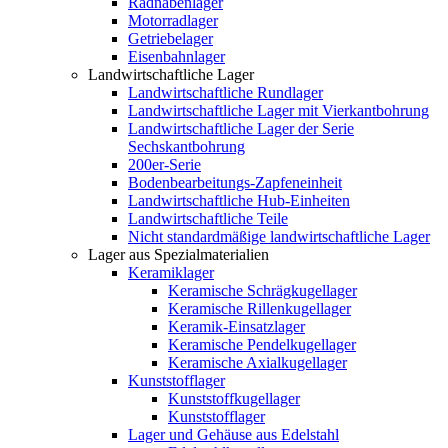
Radnabenlager
Motorradlager
Getriebelager
Eisenbahnlager
Landwirtschaftliche Lager
Landwirtschaftliche Rundlager
Landwirtschaftliche Lager mit Vierkantbohrung
Landwirtschaftliche Lager der Serie
Sechskantbohrung
200er-Serie
Bodenbearbeitungs-Zapfeneinheit
Landwirtschaftliche Hub-Einheiten
Landwirtschaftliche Teile
Nicht standardmäßige landwirtschaftliche Lager
Lager aus Spezialmaterialien
Keramiklager
Keramische Schrägkugellager
Keramische Rillenkugellager
Keramik-Einsatzlager
Keramische Pendelkugellager
Keramische Axialkugellager
Kunststofflager
Kunststoffkugellager
Kunststofflager
Lager und Gehäuse aus Edelstahl