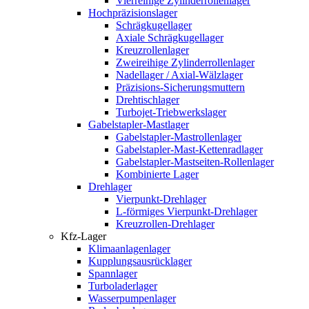
Vierreihige Zylinderrollenlager
Hochpräzisionslager
Schrägkugellager
Axiale Schrägkugellager
Kreuzrollenlager
Zweireihige Zylinderrollenlager
Nadellager / Axial-Wälzlager
Präzisions-Sicherungsmuttern
Drehtischlager
Turbojet-Triebwerkslager
Gabelstapler-Mastlager
Gabelstapler-Mastrollenlager
Gabelstapler-Mast-Kettenradlager
Gabelstapler-Mastseiten-Rollenlager
Kombinierte Lager
Drehlager
Vierpunkt-Drehlager
L-förmiges Vierpunkt-Drehlager
Kreuzrollen-Drehlager
Kfz-Lager
Klimaanlagenlager
Kupplungsausrücklager
Spannlager
Turboladerlager
Wasserpumpenlager