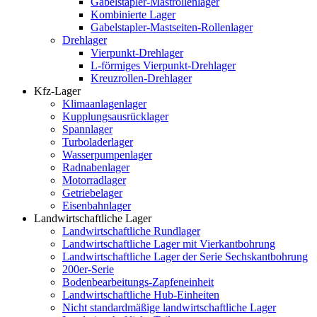
Gabelstapler-Mastrollenlager
Kombinierte Lager
Gabelstapler-Mastseiten-Rollenlager
Drehlager
Vierpunkt-Drehlager
L-förmiges Vierpunkt-Drehlager
Kreuzrollen-Drehlager
Kfz-Lager
Klimaanlagenlager
Kupplungsausrücklager
Spannlager
Turboladerlager
Wasserpumpenlager
Radnabenlager
Motorradlager
Getriebelager
Eisenbahnlager
Landwirtschaftliche Lager
Landwirtschaftliche Rundlager
Landwirtschaftliche Lager mit Vierkantbohrung
Landwirtschaftliche Lager der Serie Sechskantbohrung
200er-Serie
Bodenbearbeitungs-Zapfeneinheit
Landwirtschaftliche Hub-Einheiten
Nicht standardmäßige landwirtschaftliche Lager