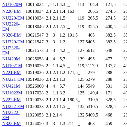
NU1020M
100
150
24
1,5
1.1
4.3
_
113
104,4
121,5
5
N220-EM
100
180
34
2.1
2.1
1.4
163
_
265,5
274,5
2
NU220-EM
100
180
34
2.1
2.1
1,5
_
119
265,5
274,5
2
NU2220-
100
180
46
2.1
2.1
2,5
_
119
355,5
400,5
2
EM
N320-EM
100
215
47
3
3
1.2
191,5
_
405
382,5
3
NU320-EM
100
215
47
3
3
1.2
_
127,5
405
382,5
2
NU2320-
100
215
73
3
3
4.2
_
127,5
612
648
2
EM
NU420M
100
250
58
4
4
5,7
_
139
495
477
3
NU1021M
105
160
26
2
1.1
4,5
_
119,5
117,9
137,7
4
N221-EM
105
190
36
2.1
2.1
1.2
171,5
_
279
288
3
NU221-EM
105
190
36
2.1
2.1
1.3
_
125,5
279
288
2
NU421M
105
260
60
4
4
5,7
_
144,5
549
531
3
NU1022M
110
170
28
2
1.1
3.2
_
125
149,4
171
4
N222-EM
110
200
38
2.1
2.1
1.4
180,5
_
310,5
328,5
2
NU222-EM
110
200
38
2.1
2.1
1,5
_
132,5
310,5
328,5
2
NU2222-
110
200
53
2.1
2.1
4
_
132,5
409,5
468
2
EM
N322-EM
110
240
50
3
3
1.3
211
_
468
459
3