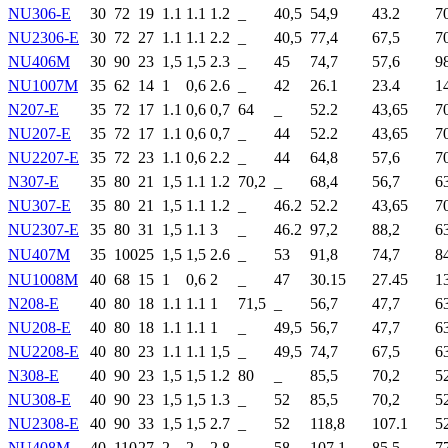
NU306-E
30
72
19
1.1
1.1
1.2
_
40,5
54,9
43.2
7
NU2306-E
30
72
27
1.1
1.1
2.2
_
40,5
77,4
67,5
7
NU406M
30
90
23
1,5
1,5
2.3
_
45
74,7
57,6
9
NU1007M
35
62
14
1
0,6
2.6
_
42
26.1
23.4
1
N207-E
35
72
17
1.1
0,6
0,7
64
_
52.2
43,65
7
NU207-E
35
72
17
1.1
0,6
0,7
_
44
52.2
43,65
7
NU2207-E
35
72
23
1.1
0,6
2.2
_
44
64,8
57,6
7
N307-E
35
80
21
1,5
1.1
1.2
70,2
_
68,4
56,7
6
NU307-E
35
80
21
1,5
1.1
1.2
_
46.2
52.2
43,65
7
NU2307-E
35
80
31
1,5
1.1
3
_
46.2
97,2
88,2
6
NU407M
35
100
25
1,5
1,5
2.6
_
53
91,8
74,7
8
NU1008M
40
68
15
1
0,6
2
_
47
30.15
27.45
1
N208-E
40
80
18
1.1
1.1
1
71,5
_
56,7
47,7
6
NU208-E
40
80
18
1.1
1.1
1
_
49,5
56,7
47,7
6
NU2208-E
40
80
23
1.1
1.1
1,5
_
49,5
74,7
67,5
6
N308-E
40
90
23
1,5
1,5
1.2
80
_
85,5
70,2
5
NU308-E
40
90
23
1,5
1,5
1.3
_
52
85,5
70,2
5
NU2308-E
40
90
33
1,5
1,5
2.7
_
52
118,8
107.1
5
NU408M
40
110
27
2
2
2.8
_
58
107.1
85,5
7