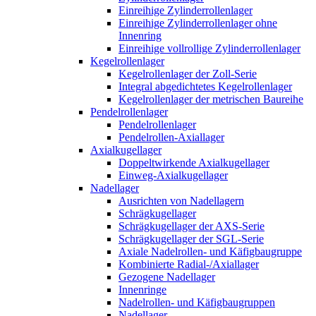
Einreihige Zylinderrollenlager
Einreihige Zylinderrollenlager ohne
Innenring
Einreihige vollrollige Zylinderrollenlager
Kegelrollenlager
Kegelrollenlager der Zoll-Serie
Integral abgedichtetes Kegelrollenlager
Kegelrollenlager der metrischen Baureihe
Pendelrollenlager
Pendelrollenlager
Pendelrollen-Axiallager
Axialkugellager
Doppeltwirkende Axialkugellager
Einweg-Axialkugellager
Nadellager
Ausrichten von Nadellagern
Schrägkugellager
Schrägkugellager der AXS-Serie
Schrägkugellager der SGL-Serie
Axiale Nadelrollen- und Käfigbaugruppe
Kombinierte Radial-/Axiallager
Gezogene Nadellager
Innenringe
Nadelrollen- und Käfigbaugruppen
Nadellager