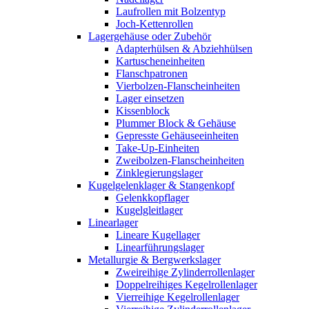
Laufrollen mit Bolzentyp
Joch-Kettenrollen
Lagergehäuse oder Zubehör
Adapterhülsen & Abziehhülsen
Kartuscheneinheiten
Flanschpatronen
Vierbolzen-Flanscheinheiten
Lager einsetzen
Kissenblock
Plummer Block & Gehäuse
Gepresste Gehäuseeinheiten
Take-Up-Einheiten
Zweibolzen-Flanscheinheiten
Zinklegierungslager
Kugelgelenklager & Stangenkopf
Gelenkkopflager
Kugelgleitlager
Linearlager
Lineare Kugellager
Linearführungslager
Metallurgie & Bergwerkslager
Zweireihige Zylinderrollenlager
Doppelreihiges Kegelrollenlager
Vierreihige Kegelrollenlager