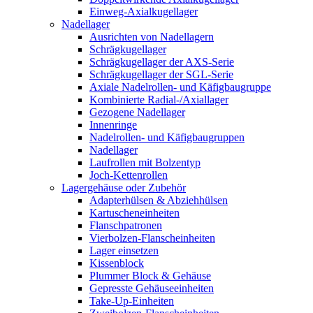
Einweg-Axialkugellager
Nadellager
Ausrichten von Nadellagern
Schrägkugellager
Schrägkugellager der AXS-Serie
Schrägkugellager der SGL-Serie
Axiale Nadelrollen- und Käfigbaugruppe
Kombinierte Radial-/Axiallager
Gezogene Nadellager
Innenringe
Nadelrollen- und Käfigbaugruppen
Nadellager
Laufrollen mit Bolzentyp
Joch-Kettenrollen
Lagergehäuse oder Zubehör
Adapterhülsen & Abziehhülsen
Kartuscheneinheiten
Flanschpatronen
Vierbolzen-Flanscheinheiten
Lager einsetzen
Kissenblock
Plummer Block & Gehäuse
Gepresste Gehäuseeinheiten
Take-Up-Einheiten