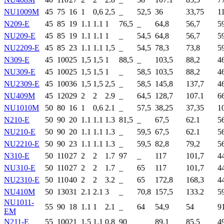
NU1009M
45
75
16
1
0,6
2,5
_
52,5
36
33,75
1
N209-E
45
85
19
1.1
1.1
1
76,5
_
64,8
56,7
5
NU209-E
45
85
19
1.1
1.1
1
_
54,5
64,8
56,7
5
NU2209-E
45
85
23
1.1
1.1
1,5
_
54,5
78,3
73,8
5
N309-E
45
100
25
1,5
1,5
1
88,5
_
103,5
88,2
4
NU309-E
45
100
25
1,5
1,5
1
_
58,5
103,5
88,2
4
NU2309-E
45
100
36
1,5
1,5
2,5
_
58,5
145,8
137,7
4
NU409M
45
120
29
2
2
2.9
_
64,5
128,7
107.1
6
NU1010M
50
80
16
1
0,6
2.1
_
57,5
38,25
37,35
1
N210-E
50
90
20
1.1
1.1
1.3
81,5
_
67,5
62.1
5
NU210-E
50
90
20
1.1
1.1
1.3
_
59,5
67,5
62.1
5
NU2210-E
50
90
23
1.1
1.1
1.3
_
59,5
82,8
79,2
5
N310-E
50
110
27
2
2
1.7
97
_
117
101,7
4
NU310-E
50
110
27
2
2
1.7
_
65
117
101,7
4
NU2310-E
50
110
40
2
2
3.2
_
65
172,8
168,3
4
NU410M
50
130
31
2.1
2.1
3
_
70,8
157,5
133.2
5
NU1011-
55
90
18
1.1
1
2.1
_
64
54,9
54
9
EM
N211-E
55
100
21
1,5
1.1
0,8
90
_
89,1
85,5
4