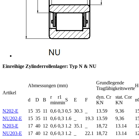
Einreihige Zylinderrollenlager: Typ N & NU
Grundlegende
Abmessungen (mm)
H
Tragfähigkeitswerte
Artikel
r
r1
dyn. Cr
stat. Cor
d
D
B
S
E
F
n
min
min
KN
KN
N202-E
15
35
11
0,6
0,3
0,5
30.3
_
13.59
9,36
1
NU202-E
15
35
11
0,6
0,3
1.6
_
19.3
13.59
9,36
1
N203-E
17
40
12
0,6
0,3
1.2
35.1
_
18,72
13.14
1
NU203-E
17
40
12
0,6
0,3
1.2
_
22.1
18,72
13.14
1