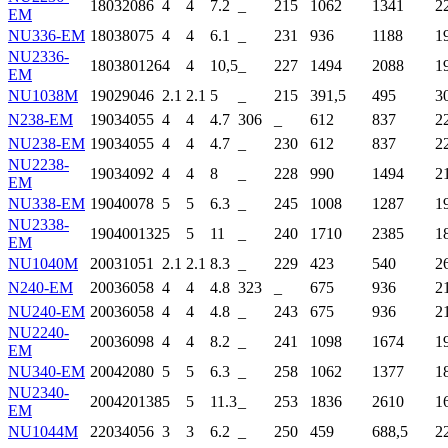
180
320
86
4
4
7.2
_
215
1062
1341
2
EM
NU336-EM
180
380
75
4
4
6.1
_
231
936
1188
1
NU2336-
180
380
126
4
4
10,5
_
227
1494
2088
1
EM
NU1038M
190
290
46
2.1
2.1
5
_
215
391,5
495
3
N238-EM
190
340
55
4
4
4.7
306
_
612
837
2
NU238-EM
190
340
55
4
4
4.7
_
230
612
837
2
NU2238-
190
340
92
4
4
8
_
228
990
1494
2
EM
NU338-EM
190
400
78
5
5
6.3
_
245
1008
1287
1
NU2338-
190
400
132
5
5
11
_
240
1710
2385
1
EM
NU1040M
200
310
51
2.1
2.1
8.3
_
229
423
540
2
N240-EM
200
360
58
4
4
4.8
323
_
675
936
2
NU240-EM
200
360
58
4
4
4.8
_
243
675
936
2
NU2240-
200
360
98
4
4
8.2
_
241
1098
1674
1
EM
NU340-EM
200
420
80
5
5
6.3
_
258
1062
1377
1
NU2340-
200
420
138
5
5
11.3
_
253
1836
2610
1
EM
NU1044M
220
340
56
3
3
6.2
_
250
459
688,5
2