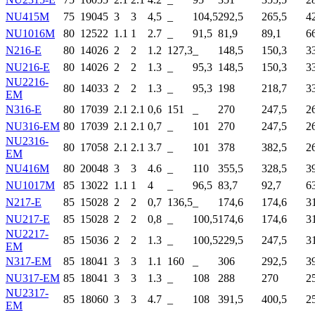
NU415M
75
190
45
3
3
4,5
_
104,5
292,5
265,5
4
NU1016M
80
125
22
1.1
1
2.7
_
91,5
81,9
89,1
6
N216-E
80
140
26
2
2
1.2
127,3
_
148,5
150,3
3
NU216-E
80
140
26
2
2
1.3
_
95,3
148,5
150,3
3
NU2216-
80
140
33
2
2
1.3
_
95,3
198
218,7
3
EM
N316-E
80
170
39
2.1
2.1
0,6
151
_
270
247,5
2
NU316-EM
80
170
39
2.1
2.1
0,7
_
101
270
247,5
2
NU2316-
80
170
58
2.1
2.1
3.7
_
101
378
382,5
2
EM
NU416M
80
200
48
3
3
4.6
_
110
355,5
328,5
3
NU1017M
85
130
22
1.1
1
4
_
96,5
83,7
92,7
6
N217-E
85
150
28
2
2
0,7
136,5
_
174,6
174,6
3
NU217-E
85
150
28
2
2
0,8
_
100,5
174,6
174,6
3
NU2217-
85
150
36
2
2
1.3
_
100,5
229,5
247,5
3
EM
N317-EM
85
180
41
3
3
1.1
160
_
306
292,5
3
NU317-EM
85
180
41
3
3
1.3
_
108
288
270
2
NU2317-
85
180
60
3
3
4.7
_
108
391,5
400,5
2
EM