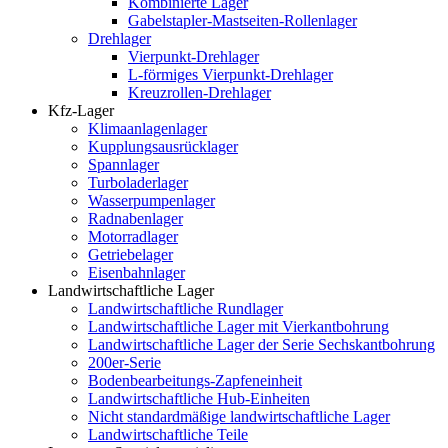
Kombinierte Lager
Gabelstapler-Mastseiten-Rollenlager
Drehlager
Vierpunkt-Drehlager
L-förmiges Vierpunkt-Drehlager
Kreuzrollen-Drehlager
Kfz-Lager
Klimaanlagenlager
Kupplungsausrücklager
Spannlager
Turboladerlager
Wasserpumpenlager
Radnabenlager
Motorradlager
Getriebelager
Eisenbahnlager
Landwirtschaftliche Lager
Landwirtschaftliche Rundlager
Landwirtschaftliche Lager mit Vierkantbohrung
Landwirtschaftliche Lager der Serie Sechskantbohrung
200er-Serie
Bodenbearbeitungs-Zapfeneinheit
Landwirtschaftliche Hub-Einheiten
Nicht standardmäßige landwirtschaftliche Lager
Landwirtschaftliche Teile