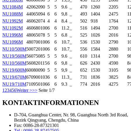
NU1084M
420
620
90
5
5
9.6
_
470
1260
2205
1
NU1088M
440
650
94
6
6
9,8
_
493
1404
2475
1
NU1992M
460
620
74
4
4
8.4
_
502
918
1764
1
NU1092M
460
680
100
6
6
11.2
_
516
1494
2700
1
NU1996M
480
650
78
5
5
6.8
_
525
1026
2016
1
NU1096M
480
700
100
6
6
10.7
_
536
1530
2790
1
NU10/500M
500
720
100
6
6
10.7
_
556
1584
2880
1
NU19/560M
560
750
85
5
5
9.6
_
610
1314
2700
9
NU10/560M
560
820
115
6
6
9,8
_
626
2430
4590
8
NU19/600M
600
800
90
5
5
9,9
_
652
1530
3105
9
NU19/670M
670
900
103
6
6
11.3
_
731
1836
3825
8
NU19/710M
710
950
106
6
6
9.3
_
774
2016
4275
7
1
2
3
4
5
6
Weiter >
>>
Seite 1/7
KONTAKTINFORMATIONEN
D-704, Guanghua Center, Nr. 98, Guanghua North 3rd Road,
Bezirk Qingyang, Chengdu, China
Fax: 0086-28-87321301
Tel.: 0086-28-87457505