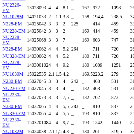
NU2326-
130
280
93
4
4
8.1
_
167
972
1098
2
EM
NU1028M
140
210
33
2
1.1
3.8
_
158
194,4
238,5
3
N228-EM
140
250
42
3
3
2
225
_
414
459
3
NU228-EM
140
250
42
3
3
2
_
169
414
459
3
NU2228-
140
250
68
3
3
7
_
169
603
747
3
EM
N328-EM
140
300
62
4
4
5.2
264
_
711
720
2
NU328-EM
140
300
62
4
4
5.2
_
180
711
720
1
NU2328-
140
300
102
4
4
9.2
_
180
1089
1251
2
EM
NU1030M
150
225
35
2.1
1,5
4.2
_
169,5
223.2
279
3
N230-EM
150
270
45
3
3
4
242
_
468
531
3
NU230-EM
150
270
45
3
3
4
_
182
468
531
3
NU2230-
150
270
73
3
3
7,5
_
182
702
873
3
EM
N330-EM
150
320
65
4
4
5,5
283
_
810
837
2
NU330-EM
150
320
65
4
4
5,5
_
193
810
837
2
NU2330-
150
320
108
4
4
9,7
_
193
1242
1440
2
EM
NU1032M
160
240
38
2.1
1,5
4.3
_
180
261
319,5
3