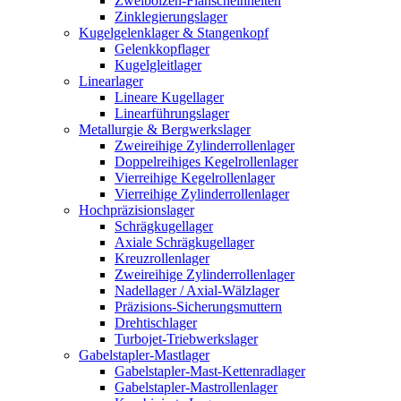
Zweibolzen-Flanscheinheiten
Zinklegierungslager
Kugelgelenklager & Stangenkopf
Gelenkkopflager
Kugelgleitlager
Linearlager
Lineare Kugellager
Linearführungslager
Metallurgie & Bergwerkslager
Zweireihige Zylinderrollenlager
Doppelreihiges Kegelrollenlager
Vierreihige Kegelrollenlager
Vierreihige Zylinderrollenlager
Hochpräzisionslager
Schrägkugellager
Axiale Schrägkugellager
Kreuzrollenlager
Zweireihige Zylinderrollenlager
Nadellager / Axial-Wälzlager
Präzisions-Sicherungsmuttern
Drehtischlager
Turbojet-Triebwerkslager
Gabelstapler-Mastlager
Gabelstapler-Mast-Kettenradlager
Gabelstapler-Mastrollenlager