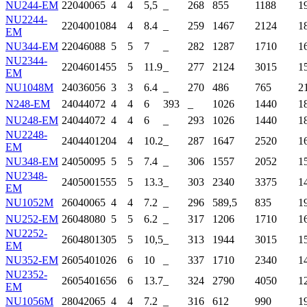
NU244-EM
220
400
65
4
4
5,5
_
268
855
1188
1
NU2244-
220
400
108
4
4
8.4
_
259
1467
2124
1
EM
NU344-EM
220
460
88
5
5
7
_
282
1287
1710
1
NU2344-
220
460
145
5
5
11.9
_
277
2124
3015
1
EM
NU1048M
240
360
56
3
3
6.4
_
270
486
765
2
N248-EM
240
440
72
4
4
6
393
_
1026
1440
1
NU248-EM
240
440
72
4
4
6
_
293
1026
1440
1
NU2248-
240
440
120
4
4
10.2
_
287
1647
2520
1
EM
NU348-EM
240
500
95
5
5
7.4
_
306
1557
2052
1
NU2348-
240
500
155
5
5
13.3
_
303
2340
3375
1
EM
NU1052M
260
400
65
4
4
7.2
_
296
589,5
835
1
NU252-EM
260
480
80
5
5
6.2
_
317
1206
1710
1
NU2252-
260
480
130
5
5
10,5
_
313
1944
3015
1
EM
NU352-EM
260
540
102
6
6
10
_
337
1710
2340
1
NU2352-
260
540
165
6
6
13.7
_
324
2790
4050
1
EM
NU1056M
280
420
65
4
4
7.2
_
316
612
990
1