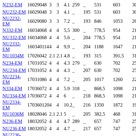
N232-EM
160
290
48
3
3
4.1
259
_
531
603
3
NU232-EM
160
290
48
3
3
4.1
_
195
531
603
3
NU2232-
160
290
80
3
3
7.2
_
193
846
1053
2
EM
N332-EM
160
340
68
4
4
5,5
300
_
778,5
954
2
NU332-EM
160
340
68
4
4
5.6
_
204
778,5
954
2
NU2332-
160
340
114
4
4
9,9
_
204
1188
1647
2
EM
NU1034M
170
260
42
2.1
2.1
4.8
_
193
315
391,5
3
N234-EM
170
310
52
4
4
4.3
279
_
630
702
2
NU234-EM
170
310
52
4
4
4.3
_
207
630
702
2
NU2234-
170
310
86
4
4
7.2
_
205
1017
1260
2
EM
N334-EM
170
360
72
4
4
5.9
318
_
868,5
1098
2
NU334-EM
170
360
72
4
4
6
_
218
868,5
1098
2
NU2334-
170
360
120
4
4
10.2
_
216
1350
1872
1
EM
NU1036M
180
280
46
2.1
2.1
5
_
205
382,5
468
3
N236-EM
180
320
52
4
4
4.7
289
_
657
747
2
NU236-EM
180
320
52
4
4
4.7
_
217
657
747
2
NU2236-