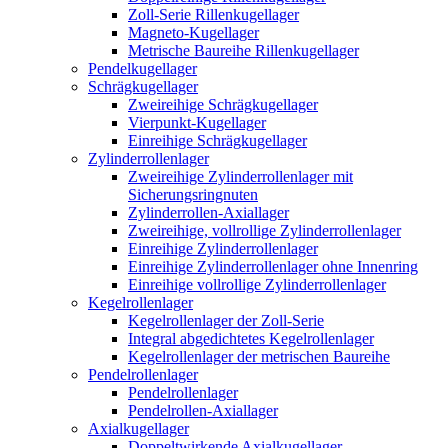
Zoll-Serie Rillenkugellager
Magneto-Kugellager
Metrische Baureihe Rillenkugellager
Pendelkugellager
Schrägkugellager
Zweireihige Schrägkugellager
Vierpunkt-Kugellager
Einreihige Schrägkugellager
Zylinderrollenlager
Zweireihige Zylinderrollenlager mit
Sicherungsringnuten
Zylinderrollen-Axiallager
Zweireihige, vollrollige Zylinderrollenlager
Einreihige Zylinderrollenlager
Einreihige Zylinderrollenlager ohne Innenring
Einreihige vollrollige Zylinderrollenlager
Kegelrollenlager
Kegelrollenlager der Zoll-Serie
Integral abgedichtetes Kegelrollenlager
Kegelrollenlager der metrischen Baureihe
Pendelrollenlager
Pendelrollenlager
Pendelrollen-Axiallager
Axialkugellager
Doppeltwirkende Axialkugellager