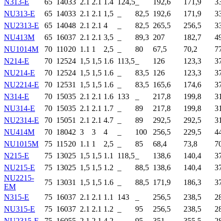
N313-E
65
140
33
2.1
2.1
1.4
124,5
_
192,6
171,9
3
NU313-E
65
140
33
2.1
2.1
1,5
_
82,5
192,6
171,9
3
NU2313-E
65
140
48
2.1
2.1
4
_
82,5
265,5
256,5
3
NU413M
65
160
37
2.1
2.1
3,5
_
89,3
207
182,7
4
NU1014M
70
110
20
1.1
1
2,5
_
80
67,5
70,2
7
N214-E
70
125
24
1,5
1,5
1.6
113,5
_
126
123,3
3
NU214-E
70
125
24
1,5
1,5
1.6
_
83,5
126
123,3
3
NU2214-E
70
125
31
1,5
1,5
1.6
_
83,5
165,6
174,6
3
N314-E
70
150
35
2.1
2.1
1.6
133
_
217,8
199,8
3
NU314-E
70
150
35
2.1
2.1
1.7
_
89
217,8
199,8
3
NU2314-E
70
150
51
2.1
2.1
4.7
_
89
292,5
292,5
3
NU414M
70
180
42
3
3
4
_
100
256,5
229,5
4
NU1015M
75
115
20
1.1
1
2,5
_
85
68,4
73,8
7
N215-E
75
130
25
1,5
1,5
1.1
118,5
_
138,6
140,4
3
NU215-E
75
130
25
1,5
1,5
1.2
_
88,5
138,6
140,4
3
NU2215-
75
130
31
1,5
1,5
1.6
_
88,5
171,9
186,3
3
EM
N315-E
75
160
37
2.1
2.1
1.1
143
_
256,5
238,5
2
NU315-E
75
160
37
2.1
2.1
1.2
_
95
256,5
238,5
2
NU2315-E
75
160
55
2.1
2.1
4.2
_
95
351
355,5
2