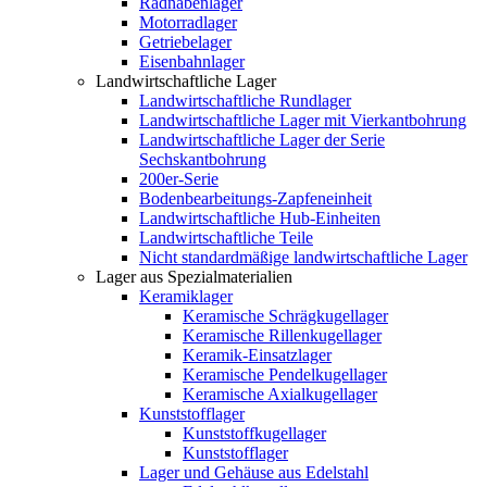
Radnabenlager
Motorradlager
Getriebelager
Eisenbahnlager
Landwirtschaftliche Lager
Landwirtschaftliche Rundlager
Landwirtschaftliche Lager mit Vierkantbohrung
Landwirtschaftliche Lager der Serie
Sechskantbohrung
200er-Serie
Bodenbearbeitungs-Zapfeneinheit
Landwirtschaftliche Hub-Einheiten
Landwirtschaftliche Teile
Nicht standardmäßige landwirtschaftliche Lager
Lager aus Spezialmaterialien
Keramiklager
Keramische Schrägkugellager
Keramische Rillenkugellager
Keramik-Einsatzlager
Keramische Pendelkugellager
Keramische Axialkugellager
Kunststofflager
Kunststoffkugellager
Kunststofflager
Lager und Gehäuse aus Edelstahl