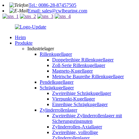
Tel.: 0086-28-87457505
Email: sales@cwlbearing.com
Heim
Produkte
Industrielager
Rillenkugellager
Doppelreihige Rillenkugellager
Zoll-Serie Rillenkugellager
Magneto-Kugellager
Metrische Baureihe Rillenkugellager
Pendelkugellager
Schrägkugellager
Zweireihige Schrägkugellager
Vierpunkt-Kugellager
Einreihige Schrägkugellager
Zylinderrollenlager
Zweireihige Zylinderrollenlager mit
Sicherungsringnuten
Zylinderrollen-Axiallager
Zweireihige, vollrollige
Zylinderrollenlager