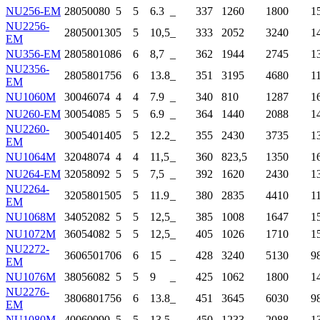
NU256-EM
280
500
80
5
5
6.3
_
337
1260
1800
1
NU2256-
280
500
130
5
5
10,5
_
333
2052
3240
1
EM
NU356-EM
280
580
108
6
6
8,7
_
362
1944
2745
1
NU2356-
280
580
175
6
6
13.8
_
351
3195
4680
1
EM
NU1060M
300
460
74
4
4
7.9
_
340
810
1287
1
NU260-EM
300
540
85
5
5
6.9
_
364
1440
2088
1
NU2260-
300
540
140
5
5
12.2
_
355
2430
3735
1
EM
NU1064M
320
480
74
4
4
11,5
_
360
823,5
1350
1
NU264-EM
320
580
92
5
5
7,5
_
392
1620
2430
1
NU2264-
320
580
150
5
5
11.9
_
380
2835
4410
1
EM
NU1068M
340
520
82
5
5
12,5
_
385
1008
1647
1
NU1072M
360
540
82
5
5
12,5
_
405
1026
1710
1
NU2272-
360
650
170
6
6
15
_
428
3240
5130
9
EM
NU1076M
380
560
82
5
5
9
_
425
1062
1800
1
NU2276-
380
680
175
6
6
13.8
_
451
3645
6030
9
EM
NU1080M
400
600
90
5
5
13,5
_
450
1233
2088
1