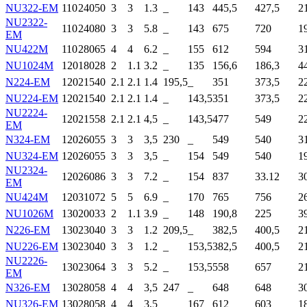
NU322-EM
110
240
50
3
3
1.3
_
143
445,5
427,5
2
NU2322-
110
240
80
3
3
5.8
_
143
675
720
1
EM
NU422M
110
280
65
4
4
6.2
_
155
612
594
3
NU1024M
120
180
28
2
1.1
3.2
_
135
156,6
186,3
4
N224-EM
120
215
40
2.1
2.1
1.4
195,5
_
351
373,5
2
NU224-EM
120
215
40
2.1
2.1
1.4
_
143,5
351
373,5
2
NU2224-
120
215
58
2.1
2.1
4,5
_
143,5
477
549
2
EM
N324-EM
120
260
55
3
3
3,5
230
_
549
540
3
NU324-EM
120
260
55
3
3
3,5
_
154
549
540
1
NU2324-
120
260
86
3
3
7.2
_
154
837
33.12
3
EM
NU424M
120
310
72
5
5
6.9
_
170
765
756
2
NU1026M
130
200
33
2
1.1
3.9
_
148
190,8
225
3
N226-EM
130
230
40
3
3
1.2
209,5
_
382,5
400,5
2
NU226-EM
130
230
40
3
3
1.2
_
153,5
382,5
400,5
2
NU2226-
130
230
64
3
3
5.2
_
153,5
558
657
2
EM
N326-EM
130
280
58
4
4
3,5
247
_
648
648
3
NU326-EM
130
280
58
4
4
3,5
_
167
612
603
1