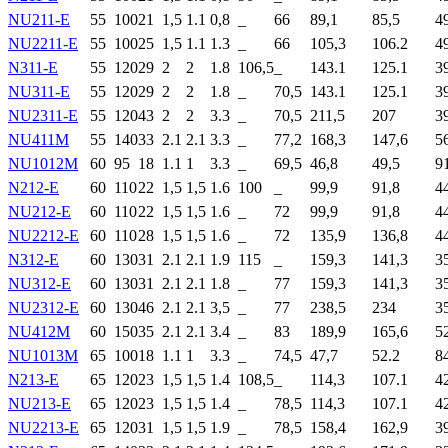
NU211-E
55
100
21
1,5
1.1
0,8
_
66
89,1
85,5
4
NU2211-E
55
100
25
1,5
1.1
1.3
_
66
105,3
106.2
4
N311-E
55
120
29
2
2
1.8
106,5
_
143.1
125.1
3
NU311-E
55
120
29
2
2
1.8
_
70,5
143.1
125.1
3
NU2311-E
55
120
43
2
2
3.3
_
70,5
211,5
207
3
NU411M
55
140
33
2.1
2.1
3.3
_
77,2
168,3
147,6
5
NU1012M
60
95
18
1.1
1
3.3
_
69,5
46,8
49,5
9
N212-E
60
110
22
1,5
1,5
1.6
100
_
99,9
91,8
4
NU212-E
60
110
22
1,5
1,5
1.6
_
72
99,9
91,8
4
NU2212-E
60
110
28
1,5
1,5
1.6
_
72
135,9
136,8
4
N312-E
60
130
31
2.1
2.1
1.9
115
_
159,3
141,3
3
NU312-E
60
130
31
2.1
2.1
1.8
_
77
159,3
141,3
3
NU2312-E
60
130
46
2.1
2.1
3,5
_
77
238,5
234
3
NU412M
60
150
35
2.1
2.1
3.4
_
83
189,9
165,6
5
NU1013M
65
100
18
1.1
1
3.3
_
74,5
47,7
52.2
8
N213-E
65
120
23
1,5
1,5
1.4
108,5
_
114,3
107.1
4
NU213-E
65
120
23
1,5
1,5
1.4
_
78,5
114,3
107.1
4
NU2213-E
65
120
31
1,5
1,5
1.9
_
78,5
158,4
162,9
3