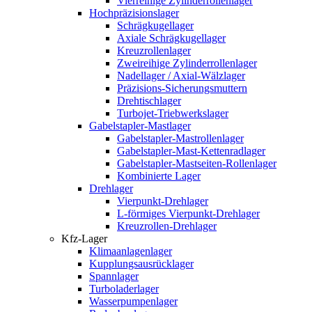
Vierreihige Zylinderrollenlager
Hochpräzisionslager
Schrägkugellager
Axiale Schrägkugellager
Kreuzrollenlager
Zweireihige Zylinderrollenlager
Nadellager / Axial-Wälzlager
Präzisions-Sicherungsmuttern
Drehtischlager
Turbojet-Triebwerkslager
Gabelstapler-Mastlager
Gabelstapler-Mastrollenlager
Gabelstapler-Mast-Kettenradlager
Gabelstapler-Mastseiten-Rollenlager
Kombinierte Lager
Drehlager
Vierpunkt-Drehlager
L-förmiges Vierpunkt-Drehlager
Kreuzrollen-Drehlager
Kfz-Lager
Klimaanlagenlager
Kupplungsausrücklager
Spannlager
Turboladerlager
Wasserpumpenlager