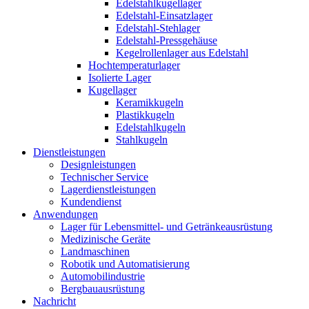
Edelstahlkugellager
Edelstahl-Einsatzlager
Edelstahl-Stehlager
Edelstahl-Pressgehäuse
Kegelrollenlager aus Edelstahl
Hochtemperaturlager
Isolierte Lager
Kugellager
Keramikkugeln
Plastikkugeln
Edelstahlkugeln
Stahlkugeln
Dienstleistungen
Designleistungen
Technischer Service
Lagerdienstleistungen
Kundendienst
Anwendungen
Lager für Lebensmittel- und Getränkeausrüstung
Medizinische Geräte
Landmaschinen
Robotik und Automatisierung
Automobilindustrie
Bergbauausrüstung
Nachricht