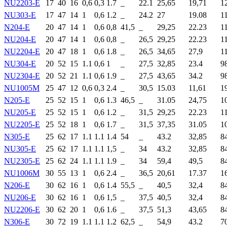
NU2203-E
17
40
16
0,6
0,3
1.7
_
22.1
25,65
19,71
1
NU303-E
17
47
14
1
0,6
1.2
_
24.2
27
19.08
1
N204-E
20
47
14
1
0,6
0,8
41,5
_
29,25
22.23
1
NU204-E
20
47
14
1
0,6
0,8
_
26,5
29,25
22.23
1
NU2204-E
20
47
18
1
0,6
1.8
_
26,5
34,65
27,9
1
NU304-E
20
52
15
1.1
0,6
1
_
27,5
32,85
23.4
9
NU2304-E
20
52
21
1.1
0,6
1.9
_
27,5
43,65
34.2
9
NU1005M
25
47
12
0,6
0,3
2.4
_
30,5
15.03
11,61
1
N205-E
25
52
15
1
0,6
1.3
46,5
_
31.05
24,75
1
NU205-E
25
52
15
1
0,6
1.2
_
31,5
29,25
22.23
1
NU2205-E
25
52
18
1
0,6
1.7
_
31,5
37,35
31.05
1
N305-E
25
62
17
1.1
1.1
1.4
54
_
43.2
32,85
8
NU305-E
25
62
17
1.1
1.1
1,5
_
34
43.2
32,85
8
NU2305-E
25
62
24
1.1
1.1
1.9
_
34
59,4
49,5
8
NU1006M
30
55
13
1
0,6
2.4
_
36,5
20,61
17.37
1
N206-E
30
62
16
1
0,6
1.4
55,5
_
40,5
32,4
8
NU206-E
30
62
16
1
0,6
1,5
_
37,5
40,5
32,4
8
NU2206-E
30
62
20
1
0,6
1.6
_
37,5
51,3
43,65
8
N306-E
30
72
19
1.1
1.1
1.2
62,5
_
54,9
43.2
7