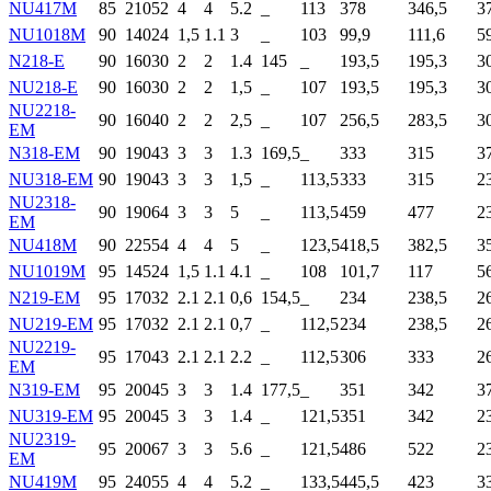
NU417M
85
210
52
4
4
5.2
_
113
378
346,5
3
NU1018M
90
140
24
1,5
1.1
3
_
103
99,9
111,6
5
N218-E
90
160
30
2
2
1.4
145
_
193,5
195,3
3
NU218-E
90
160
30
2
2
1,5
_
107
193,5
195,3
3
NU2218-
90
160
40
2
2
2,5
_
107
256,5
283,5
3
EM
N318-EM
90
190
43
3
3
1.3
169,5
_
333
315
3
NU318-EM
90
190
43
3
3
1,5
_
113,5
333
315
2
NU2318-
90
190
64
3
3
5
_
113,5
459
477
2
EM
NU418M
90
225
54
4
4
5
_
123,5
418,5
382,5
3
NU1019M
95
145
24
1,5
1.1
4.1
_
108
101,7
117
5
N219-EM
95
170
32
2.1
2.1
0,6
154,5
_
234
238,5
2
NU219-EM
95
170
32
2.1
2.1
0,7
_
112,5
234
238,5
2
NU2219-
95
170
43
2.1
2.1
2.2
_
112,5
306
333
2
EM
N319-EM
95
200
45
3
3
1.4
177,5
_
351
342
3
NU319-EM
95
200
45
3
3
1.4
_
121,5
351
342
2
NU2319-
95
200
67
3
3
5.6
_
121,5
486
522
2
EM
NU419M
95
240
55
4
4
5.2
_
133,5
445,5
423
3