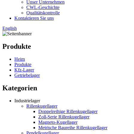
Unser Unternehmen
CWL-Geschichte
Qualitätskontrolle
Kontaktieren Sie uns
English
Produkte
Heim
Produkte
Kfz-Lager
Getriebelager
Kategorien
Industrielager
Rillenkugellager
Doppelreihige Rillenkugellager
Zoll-Serie Rillenkugellager
Magneto-Kugellager
Metrische Baureihe Rillenkugellager
Pendelkugellager