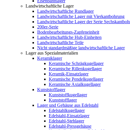
Eisenbahnlager
Landwirtschaftliche Lager
Landwirtschaftliche Rundlager
Landwirtschaftliche Lager mit Vierkantbohrung
Landwirtschaftliche Lager der Serie Sechskantbo
200er-Serie
Bodenbearbeitungs-Zapfeneinheit
Landwirtschaftliche Hub-Einheiten
Landwirtschaftliche Teile
Nicht standardmäßige landwirtschaftliche Lager
Lager aus Spezialmaterialien
Keramiklager
Keramische Schrägkugellager
Keramische Rillenkugellager
Keramik-Einsatzlager
Keramische Pendelkugellager
Keramische Axialkugellager
Kunststofflager
Kunststoffkugellager
Kunststofflager
Lager und Gehäuse aus Edelstahl
Edelstahlkugellager
Edelstahl-Einsatzlager
Edelstahl-Stehlager
Edelstahl-Pressgehäuse