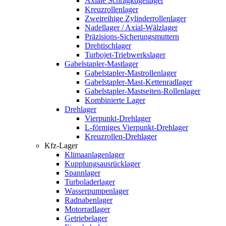
Axiale Schrägkugellager
Kreuzrollenlager
Zweireihige Zylinderrollenlager
Nadellager / Axial-Wälzlager
Präzisions-Sicherungsmuttern
Drehtischlager
Turbojet-Triebwerkslager
Gabelstapler-Mastlager
Gabelstapler-Mastrollenlager
Gabelstapler-Mast-Kettenradlager
Gabelstapler-Mastseiten-Rollenlager
Kombinierte Lager
Drehlager
Vierpunkt-Drehlager
L-förmiges Vierpunkt-Drehlager
Kreuzrollen-Drehlager
Kfz-Lager
Klimaanlagenlager
Kupplungsausrücklager
Spannlager
Turboladerlager
Wasserpumpenlager
Radnabenlager
Motorradlager
Getriebelager