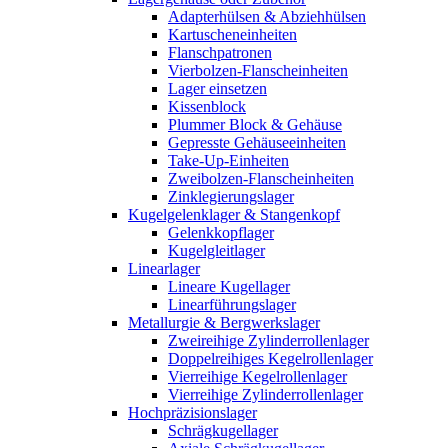
Adapterhülsen & Abziehhülsen
Kartuscheneinheiten
Flanschpatronen
Vierbolzen-Flanscheinheiten
Lager einsetzen
Kissenblock
Plummer Block & Gehäuse
Gepresste Gehäuseeinheiten
Take-Up-Einheiten
Zweibolzen-Flanscheinheiten
Zinklegierungslager
Kugelgelenklager & Stangenkopf
Gelenkkopflager
Kugelgleitlager
Linearlager
Lineare Kugellager
Linearführungslager
Metallurgie & Bergwerkslager
Zweireihige Zylinderrollenlager
Doppelreihiges Kegelrollenlager
Vierreihige Kegelrollenlager
Vierreihige Zylinderrollenlager
Hochpräzisionslager
Schrägkugellager