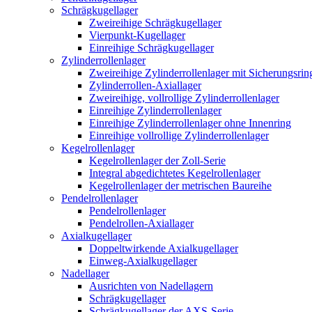
Schrägkugellager
Zweireihige Schrägkugellager
Vierpunkt-Kugellager
Einreihige Schrägkugellager
Zylinderrollenlager
Zweireihige Zylinderrollenlager mit Sicherungsrin
Zylinderrollen-Axiallager
Zweireihige, vollrollige Zylinderrollenlager
Einreihige Zylinderrollenlager
Einreihige Zylinderrollenlager ohne Innenring
Einreihige vollrollige Zylinderrollenlager
Kegelrollenlager
Kegelrollenlager der Zoll-Serie
Integral abgedichtetes Kegelrollenlager
Kegelrollenlager der metrischen Baureihe
Pendelrollenlager
Pendelrollenlager
Pendelrollen-Axiallager
Axialkugellager
Doppeltwirkende Axialkugellager
Einweg-Axialkugellager
Nadellager
Ausrichten von Nadellagern
Schrägkugellager
Schrägkugellager der AXS-Serie