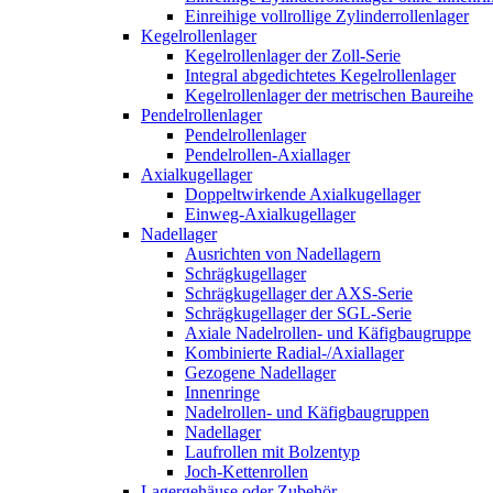
Einreihige vollrollige Zylinderrollenlager
Kegelrollenlager
Kegelrollenlager der Zoll-Serie
Integral abgedichtetes Kegelrollenlager
Kegelrollenlager der metrischen Baureihe
Pendelrollenlager
Pendelrollenlager
Pendelrollen-Axiallager
Axialkugellager
Doppeltwirkende Axialkugellager
Einweg-Axialkugellager
Nadellager
Ausrichten von Nadellagern
Schrägkugellager
Schrägkugellager der AXS-Serie
Schrägkugellager der SGL-Serie
Axiale Nadelrollen- und Käfigbaugruppe
Kombinierte Radial-/Axiallager
Gezogene Nadellager
Innenringe
Nadelrollen- und Käfigbaugruppen
Nadellager
Laufrollen mit Bolzentyp
Joch-Kettenrollen
Lagergehäuse oder Zubehör