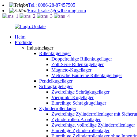
Tel.: 0086-28-87457505
Email: sales@cwlbearing.com
Heim
Produkte
Industrielager
Rillenkugellager
Doppelreihige Rillenkugellager
Zoll-Serie Rillenkugellager
Magneto-Kugellager
Metrische Baureihe Rillenkugellager
Pendelkugellager
Schrägkugellager
Zweireihige Schrägkugellager
Vierpunkt-Kugellager
Einreihige Schrägkugellager
Zylinderrollenlager
Zweireihige Zylinderrollenlager mit Sicher
Zylinderrollen-Axiallager
Zweireihige, vollrollige Zylinderrollenlager
Einreihige Zylinderrollenlager
Einreihige Zylinderrollenlager ohne Innenri