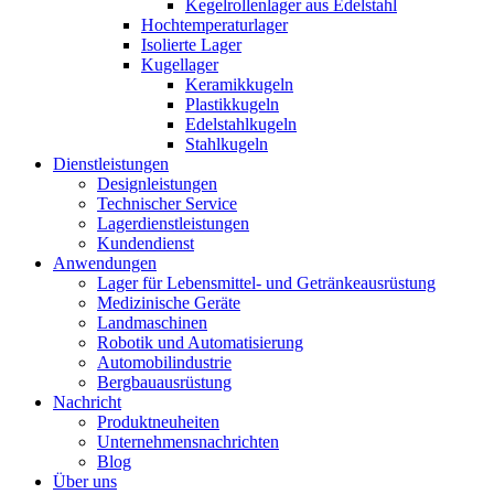
Kegelrollenlager aus Edelstahl
Hochtemperaturlager
Isolierte Lager
Kugellager
Keramikkugeln
Plastikkugeln
Edelstahlkugeln
Stahlkugeln
Dienstleistungen
Designleistungen
Technischer Service
Lagerdienstleistungen
Kundendienst
Anwendungen
Lager für Lebensmittel- und Getränkeausrüstung
Medizinische Geräte
Landmaschinen
Robotik und Automatisierung
Automobilindustrie
Bergbauausrüstung
Nachricht
Produktneuheiten
Unternehmensnachrichten
Blog
Über uns