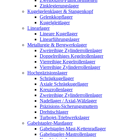
Zweibolzen-Flanscheinheiten
Zinklegierungslager
Kugelgelenklager & Stangenkopf
Gelenkkopflager
Kugelgleitlager
Linearlager
Lineare Kugellager
Linearführungslager
Metallurgie & Bergwerkslager
Zweireihige Zylinderrollenlager
Doppelreihiges Kegelrollenlager
Vierreihige Kegelrollenlager
Vierreihige Zylinderrollenlager
Hochpräzisionslager
Schrägkugellager
Axiale Schrägkugellager
Kreuzrollenlager
Zweireihige Zylinderrollenlager
Nadellager / Axial-Wälzlager
Präzisions-Sicherungsmuttern
Drehtischlager
Turbojet-Triebwerkslager
Gabelstapler-Mastlager
Gabelstapler-Mast-Kettenradlager
Gabelstapler-Mastrollenlager