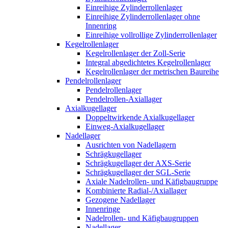
Einreihige Zylinderrollenlager
Einreihige Zylinderrollenlager ohne
Innenring
Einreihige vollrollige Zylinderrollenlager
Kegelrollenlager
Kegelrollenlager der Zoll-Serie
Integral abgedichtetes Kegelrollenlager
Kegelrollenlager der metrischen Baureihe
Pendelrollenlager
Pendelrollenlager
Pendelrollen-Axiallager
Axialkugellager
Doppeltwirkende Axialkugellager
Einweg-Axialkugellager
Nadellager
Ausrichten von Nadellagern
Schrägkugellager
Schrägkugellager der AXS-Serie
Schrägkugellager der SGL-Serie
Axiale Nadelrollen- und Käfigbaugruppe
Kombinierte Radial-/Axiallager
Gezogene Nadellager
Innenringe
Nadelrollen- und Käfigbaugruppen
Nadellager