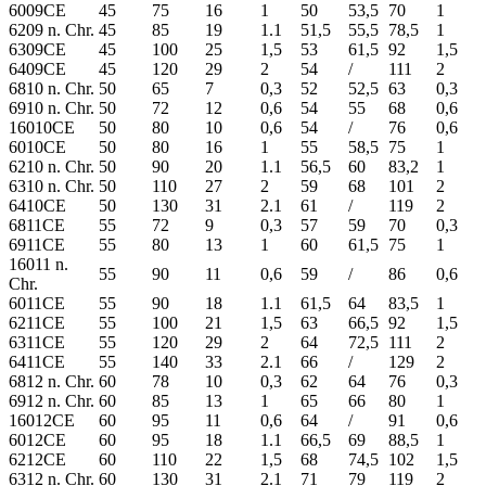
6009CE
45
75
16
1
50
53,5
70
1
6209 n. Chr.
45
85
19
1.1
51,5
55,5
78,5
1
6309CE
45
100
25
1,5
53
61,5
92
1,5
6409CE
45
120
29
2
54
/
111
2
6810 n. Chr.
50
65
7
0,3
52
52,5
63
0,3
6910 n. Chr.
50
72
12
0,6
54
55
68
0,6
16010CE
50
80
10
0,6
54
/
76
0,6
6010CE
50
80
16
1
55
58,5
75
1
6210 n. Chr.
50
90
20
1.1
56,5
60
83,2
1
6310 n. Chr.
50
110
27
2
59
68
101
2
6410CE
50
130
31
2.1
61
/
119
2
6811CE
55
72
9
0,3
57
59
70
0,3
6911CE
55
80
13
1
60
61,5
75
1
16011 n.
55
90
11
0,6
59
/
86
0,6
Chr.
6011CE
55
90
18
1.1
61,5
64
83,5
1
6211CE
55
100
21
1,5
63
66,5
92
1,5
6311CE
55
120
29
2
64
72,5
111
2
6411CE
55
140
33
2.1
66
/
129
2
6812 n. Chr.
60
78
10
0,3
62
64
76
0,3
6912 n. Chr.
60
85
13
1
65
66
80
1
16012CE
60
95
11
0,6
64
/
91
0,6
6012CE
60
95
18
1.1
66,5
69
88,5
1
6212CE
60
110
22
1,5
68
74,5
102
1,5
6312 n. Chr.
60
130
31
2.1
71
79
119
2