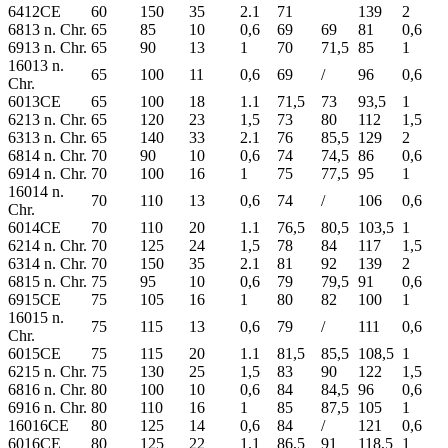
6412CE
60
150
35
2.1
71
139
2
6813 n. Chr.
65
85
10
0,6
69
69
81
0,6
6913 n. Chr.
65
90
13
1
70
71,5
85
1
16013 n.
65
100
11
0,6
69
/
96
0,6
Chr.
6013CE
65
100
18
1.1
71,5
73
93,5
1
6213 n. Chr.
65
120
23
1,5
73
80
112
1,5
6313 n. Chr.
65
140
33
2.1
76
85,5
129
2
6814 n. Chr.
70
90
10
0,6
74
74,5
86
0,6
6914 n. Chr.
70
100
16
1
75
77,5
95
1
16014 n.
70
110
13
0,6
74
/
106
0,6
Chr.
6014CE
70
110
20
1.1
76,5
80,5
103,5
1
6214 n. Chr.
70
125
24
1,5
78
84
117
1,5
6314 n. Chr.
70
150
35
2.1
81
92
139
2
6815 n. Chr.
75
95
10
0,6
79
79,5
91
0,6
6915CE
75
105
16
1
80
82
100
1
16015 n.
75
115
13
0,6
79
/
111
0,6
Chr.
6015CE
75
115
20
1.1
81,5
85,5
108,5
1
6215 n. Chr.
75
130
25
1,5
83
90
122
1,5
6816 n. Chr.
80
100
10
0,6
84
84,5
96
0,6
6916 n. Chr.
80
110
16
1
85
87,5
105
1
16016CE
80
125
14
0,6
84
/
121
0,6
6016CE
80
125
22
1.1
86,5
91
118,5
1