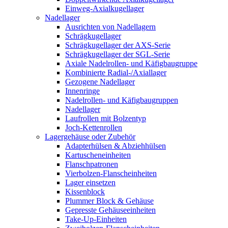
Einweg-Axialkugellager
Nadellager
Ausrichten von Nadellagern
Schrägkugellager
Schrägkugellager der AXS-Serie
Schrägkugellager der SGL-Serie
Axiale Nadelrollen- und Käfigbaugruppe
Kombinierte Radial-/Axiallager
Gezogene Nadellager
Innenringe
Nadelrollen- und Käfigbaugruppen
Nadellager
Laufrollen mit Bolzentyp
Joch-Kettenrollen
Lagergehäuse oder Zubehör
Adapterhülsen & Abziehhülsen
Kartuscheneinheiten
Flanschpatronen
Vierbolzen-Flanscheinheiten
Lager einsetzen
Kissenblock
Plummer Block & Gehäuse
Gepresste Gehäuseeinheiten
Take-Up-Einheiten