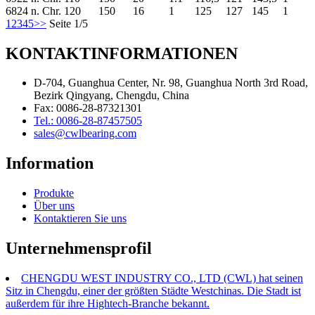
6824 n. Chr.
120
150
16
1
125
127
145
1
1
2
3
4
5
>>
Seite 1/5
KONTAKTINFORMATIONEN
D-704, Guanghua Center, Nr. 98, Guanghua North 3rd Road,
Bezirk Qingyang, Chengdu, China
Fax: 0086-28-87321301
Tel.: 0086-28-87457505
sales@cwlbearing.com
Information
Produkte
Über uns
Kontaktieren Sie uns
Unternehmensprofil
CHENGDU WEST INDUSTRY CO., LTD (CWL) hat seinen
Sitz in Chengdu, einer der größten Städte Westchinas. Die Stadt ist
außerdem für ihre Hightech-Branche bekannt.