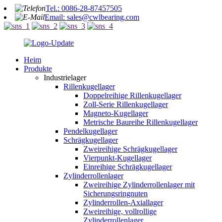
Tel.: 0086-28-87457505
Email: sales@cwlbearing.com
Heim
Produkte
Industrielager
Rillenkugellager
Doppelreihige Rillenkugellager
Zoll-Serie Rillenkugellager
Magneto-Kugellager
Metrische Baureihe Rillenkugellager
Pendelkugellager
Schrägkugellager
Zweireihige Schrägkugellager
Vierpunkt-Kugellager
Einreihige Schrägkugellager
Zylinderrollenlager
Zweireihige Zylinderrollenlager mit
Sicherungsringnuten
Zylinderrollen-Axiallager
Zweireihige, vollrollige
Zylinderrollenlager