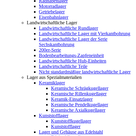
Radnabenlager
Motorradlager
Getriebelager
Eisenbahnlager
Landwirtschaftliche Lager
Landwirtschaftliche Rundlager
Landwirtschaftliche Lager mit Vierkantbohrung
Landwirtschaftliche Lager der Serie
Sechskantbohrung
200er-Serie
Bodenbearbeitungs-Zapfeneinheit
Landwirtschaftliche Hub-Einheiten
Landwirtschaftliche Teile
Nicht standardmäßige landwirtschaftliche Lager
Lager aus Spezialmaterialien
Keramiklager
Keramische Schrägkugellager
Keramische Rillenkugellager
Keramik-Einsatzlager
Keramische Pendelkugellager
Keramische Axialkugellager
Kunststofflager
Kunststoffkugellager
Kunststofflager
Lager und Gehäuse aus Edelstahl