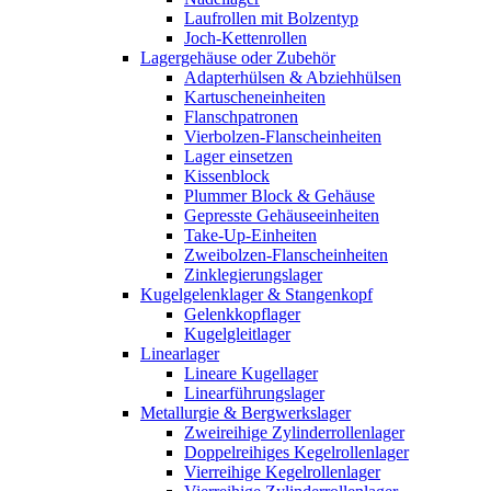
Laufrollen mit Bolzentyp
Joch-Kettenrollen
Lagergehäuse oder Zubehör
Adapterhülsen & Abziehhülsen
Kartuscheneinheiten
Flanschpatronen
Vierbolzen-Flanscheinheiten
Lager einsetzen
Kissenblock
Plummer Block & Gehäuse
Gepresste Gehäuseeinheiten
Take-Up-Einheiten
Zweibolzen-Flanscheinheiten
Zinklegierungslager
Kugelgelenklager & Stangenkopf
Gelenkkopflager
Kugelgleitlager
Linearlager
Lineare Kugellager
Linearführungslager
Metallurgie & Bergwerkslager
Zweireihige Zylinderrollenlager
Doppelreihiges Kegelrollenlager
Vierreihige Kegelrollenlager