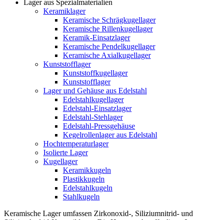
Lager aus Spezialmaterialien
Keramiklager
Keramische Schrägkugellager
Keramische Rillenkugellager
Keramik-Einsatzlager
Keramische Pendelkugellager
Keramische Axialkugellager
Kunststofflager
Kunststoffkugellager
Kunststofflager
Lager und Gehäuse aus Edelstahl
Edelstahlkugellager
Edelstahl-Einsatzlager
Edelstahl-Stehlager
Edelstahl-Pressgehäuse
Kegelrollenlager aus Edelstahl
Hochtemperaturlager
Isolierte Lager
Kugellager
Keramikkugeln
Plastikkugeln
Edelstahlkugeln
Stahlkugeln
Keramische Lager umfassen Zirkonoxid-, Siliziumnitrid- und