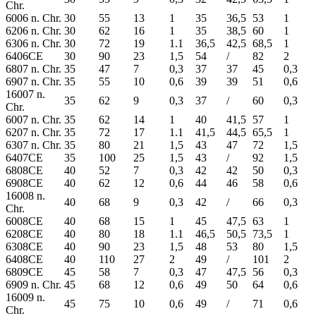
Chr.
6006 n. Chr.
30
55
13
1
35
36,5
53
1
6206 n. Chr.
30
62
16
1
35
38,5
60
1
6306 n. Chr.
30
72
19
1.1
36,5
42,5
68,5
1
6406CE
30
90
23
1,5
54
/
82
2
6807 n. Chr.
35
47
7
0,3
37
37
45
0,3
6907 n. Chr.
35
55
10
0,6
39
39
51
0,6
16007 n.
35
62
9
0,3
37
/
60
0,3
Chr.
6007 n. Chr.
35
62
14
1
40
41,5
57
1
6207 n. Chr.
35
72
17
1.1
41,5
44,5
65,5
1
6307 n. Chr.
35
80
21
1,5
43
47
72
1,5
6407CE
35
100
25
1,5
43
/
92
1,5
6808CE
40
52
7
0,3
42
42
50
0,3
6908CE
40
62
12
0,6
44
46
58
0,6
16008 n.
40
68
9
0,3
42
/
66
0,3
Chr.
6008CE
40
68
15
1
45
47,5
63
1
6208CE
40
80
18
1.1
46,5
50,5
73,5
1
6308CE
40
90
23
1,5
48
53
80
1,5
6408CE
40
110
27
2
49
/
101
2
6809CE
45
58
7
0,3
47
47,5
56
0,3
6909 n. Chr.
45
68
12
0,6
49
50
64
0,6
16009 n.
45
75
10
0,6
49
/
71
0,6
Chr.