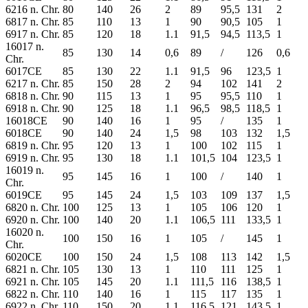
6216 n. Chr.
80
140
26
2
89
95,5
131
2
6817 n. Chr.
85
110
13
1
90
90,5
105
1
6917 n. Chr.
85
120
18
1.1
91,5
94,5
113,5
1
16017 n.
85
130
14
0,6
89
/
126
0,6
Chr.
6017CE
85
130
22
1.1
91,5
96
123,5
1
6217 n. Chr.
85
150
28
2
94
102
141
2
6818 n. Chr.
90
115
13
1
95
95,5
110
1
6918 n. Chr.
90
125
18
1.1
96,5
98,5
118,5
1
16018CE
90
140
16
1
95
/
135
1
6018CE
90
140
24
1,5
98
103
132
1,5
6819 n. Chr.
95
120
13
1
100
102
115
1
6919 n. Chr.
95
130
18
1.1
101,5
104
123,5
1
16019 n.
95
145
16
1
100
/
140
1
Chr.
6019CE
95
145
24
1,5
103
109
137
1,5
6820 n. Chr.
100
125
13
1
105
106
120
1
6920 n. Chr.
100
140
20
1.1
106,5
111
133,5
1
16020 n.
100
150
16
1
105
/
145
1
Chr.
6020CE
100
150
24
1,5
108
113
142
1,5
6821 n. Chr.
105
130
13
1
110
111
125
1
6921 n. Chr.
105
145
20
1.1
111,5
116
138,5
1
6822 n. Chr.
110
140
16
1
115
117
135
1
6922 n. Chr.
110
150
20
1.1
116,5
121
143,5
1