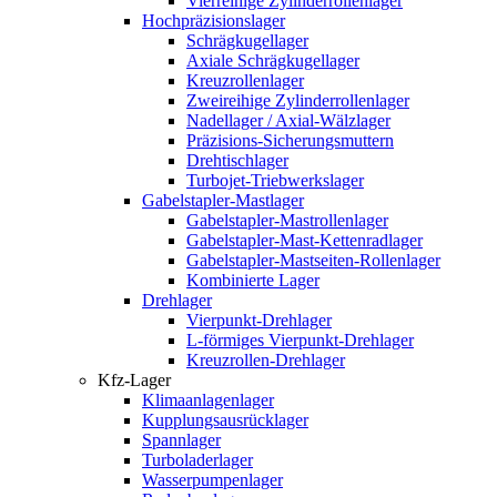
Vierreihige Zylinderrollenlager
Hochpräzisionslager
Schrägkugellager
Axiale Schrägkugellager
Kreuzrollenlager
Zweireihige Zylinderrollenlager
Nadellager / Axial-Wälzlager
Präzisions-Sicherungsmuttern
Drehtischlager
Turbojet-Triebwerkslager
Gabelstapler-Mastlager
Gabelstapler-Mastrollenlager
Gabelstapler-Mast-Kettenradlager
Gabelstapler-Mastseiten-Rollenlager
Kombinierte Lager
Drehlager
Vierpunkt-Drehlager
L-förmiges Vierpunkt-Drehlager
Kreuzrollen-Drehlager
Kfz-Lager
Klimaanlagenlager
Kupplungsausrücklager
Spannlager
Turboladerlager
Wasserpumpenlager