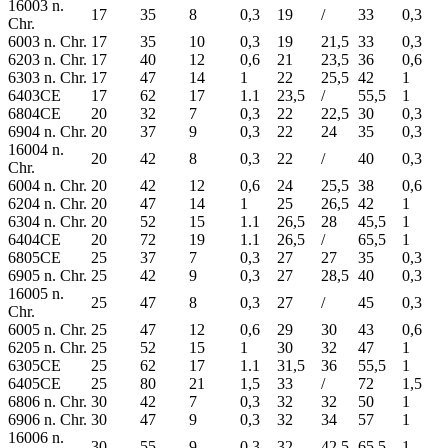
16003 n.
17
35
8
0,3
19
/
33
0,3
Chr.
6003 n. Chr.
17
35
10
0,3
19
21,5
33
0,3
6203 n. Chr.
17
40
12
0,6
21
23,5
36
0,6
6303 n. Chr.
17
47
14
1
22
25,5
42
1
6403CE
17
62
17
1.1
23,5
/
55,5
1
6804CE
20
32
7
0,3
22
22,5
30
0,3
6904 n. Chr.
20
37
9
0,3
22
24
35
0,3
16004 n.
20
42
8
0,3
22
/
40
0,3
Chr.
6004 n. Chr.
20
42
12
0,6
24
25,5
38
0,6
6204 n. Chr.
20
47
14
1
25
26,5
42
1
6304 n. Chr.
20
52
15
1.1
26,5
28
45,5
1
6404CE
20
72
19
1.1
26,5
/
65,5
1
6805CE
25
37
7
0,3
27
27
35
0,3
6905 n. Chr.
25
42
9
0,3
27
28,5
40
0,3
16005 n.
25
47
8
0,3
27
/
45
0,3
Chr.
6005 n. Chr.
25
47
12
0,6
29
30
43
0,6
6205 n. Chr.
25
52
15
1
30
32
47
1
6305CE
25
62
17
1.1
31,5
36
55,5
1
6405CE
25
80
21
1,5
33
/
72
1,5
6806 n. Chr.
30
42
7
0,3
32
32
50
1
6906 n. Chr.
30
47
9
0,3
32
34
57
1
16006 n.
30
55
9
0,3
32
42,5
65,5
1