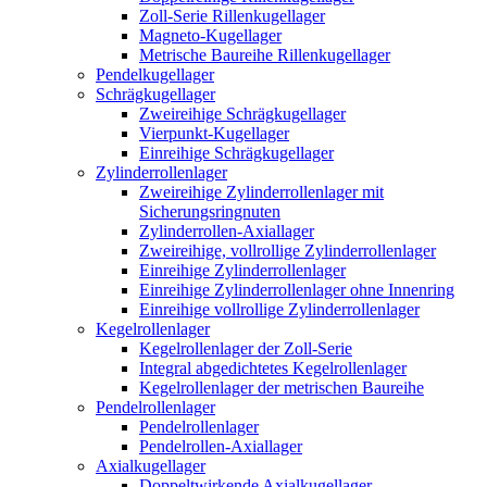
Zoll-Serie Rillenkugellager
Magneto-Kugellager
Metrische Baureihe Rillenkugellager
Pendelkugellager
Schrägkugellager
Zweireihige Schrägkugellager
Vierpunkt-Kugellager
Einreihige Schrägkugellager
Zylinderrollenlager
Zweireihige Zylinderrollenlager mit
Sicherungsringnuten
Zylinderrollen-Axiallager
Zweireihige, vollrollige Zylinderrollenlager
Einreihige Zylinderrollenlager
Einreihige Zylinderrollenlager ohne Innenring
Einreihige vollrollige Zylinderrollenlager
Kegelrollenlager
Kegelrollenlager der Zoll-Serie
Integral abgedichtetes Kegelrollenlager
Kegelrollenlager der metrischen Baureihe
Pendelrollenlager
Pendelrollenlager
Pendelrollen-Axiallager
Axialkugellager
Doppeltwirkende Axialkugellager