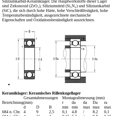
Siliziumkarbid-Keramiklager. Die Hauptwerkstoffe dieser Lager
sind Zirkonoxid (ZrO₂), Siliziumnitrid (Si₃N₄) und Siliziumkarbid
(SiC), die sich durch hohe Härte, hohe Verschleißfestigkeit, hohe
Temperaturbeständigkeit, ausgezeichnete mechanische
Eigenschaften und Oxidationsbeständigkeit auszeichnen.
Keramiklager: Keramisches Rillenkugellager
Gesamtabmessungen
Montageabmessung (mm)
Bezeichnung
(mm)
r
da
da
Da
ra
d
D
B
min
min
max
max
max
684 n. Chr.
4
9
2,5
0,1
4.8
/
8.2
0,1