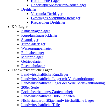
Kombinierte Lager
Gabelstapler-Mastseiten-Rollenlager
Drehlager
Vierpunkt-Drehlager
L-förmiges Vierpunkt-Drehlager
Kreuzrollen-Drehlager
Kfz-Lager
Klimaanlagenlager
Kupplungsausrücklager
Spannlager
Turboladerlager
Wasserpumpenlager
Radnabenlager
Motorradlager
Getriebelager
Eisenbahnlager
Landwirtschaftliche Lager
Landwirtschaftliche Rundlager
Landwirtschaftliche Lager mit Vierkantbohrung
Landwirtschaftliche Lager der Serie Sechskantbohrung
200er-Serie
Bodenbearbeitungs-Zapfeneinheit
Landwirtschaftliche Hub-Einheiten
Nicht standardmäßige landwirtschaftliche Lager
Landwirtschaftliche Teile