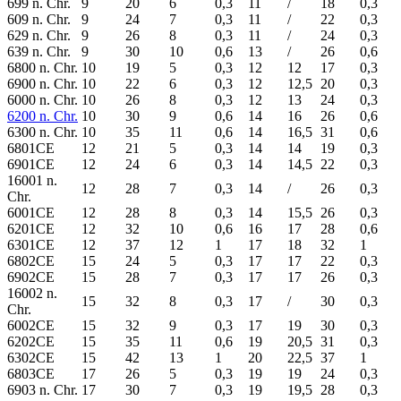
699 n. Chr.
9
20
6
0,3
11
/
18
0,3
609 n. Chr.
9
24
7
0,3
11
/
22
0,3
629 n. Chr.
9
26
8
0,3
11
/
24
0,3
639 n. Chr.
9
30
10
0,6
13
/
26
0,6
6800 n. Chr.
10
19
5
0,3
12
12
17
0,3
6900 n. Chr.
10
22
6
0,3
12
12,5
20
0,3
6000 n. Chr.
10
26
8
0,3
12
13
24
0,3
6200 n. Chr.
10
30
9
0,6
14
16
26
0,6
6300 n. Chr.
10
35
11
0,6
14
16,5
31
0,6
6801CE
12
21
5
0,3
14
14
19
0,3
6901CE
12
24
6
0,3
14
14,5
22
0,3
16001 n.
12
28
7
0,3
14
/
26
0,3
Chr.
6001CE
12
28
8
0,3
14
15,5
26
0,3
6201CE
12
32
10
0,6
16
17
28
0,6
6301CE
12
37
12
1
17
18
32
1
6802CE
15
24
5
0,3
17
17
22
0,3
6902CE
15
28
7
0,3
17
17
26
0,3
16002 n.
15
32
8
0,3
17
/
30
0,3
Chr.
6002CE
15
32
9
0,3
17
19
30
0,3
6202CE
15
35
11
0,6
19
20,5
31
0,3
6302CE
15
42
13
1
20
22,5
37
1
6803CE
17
26
5
0,3
19
19
24
0,3
6903 n. Chr.
17
30
7
0,3
19
19,5
28
0,3