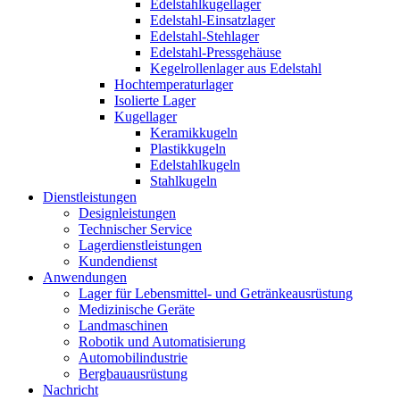
Edelstahlkugellager
Edelstahl-Einsatzlager
Edelstahl-Stehlager
Edelstahl-Pressgehäuse
Kegelrollenlager aus Edelstahl
Hochtemperaturlager
Isolierte Lager
Kugellager
Keramikkugeln
Plastikkugeln
Edelstahlkugeln
Stahlkugeln
Dienstleistungen
Designleistungen
Technischer Service
Lagerdienstleistungen
Kundendienst
Anwendungen
Lager für Lebensmittel- und Getränkeausrüstung
Medizinische Geräte
Landmaschinen
Robotik und Automatisierung
Automobilindustrie
Bergbauausrüstung
Nachricht