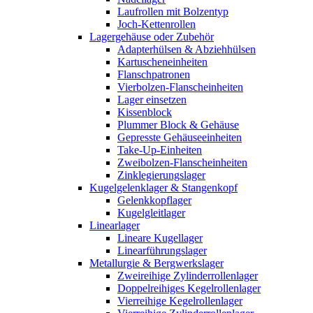
Laufrollen mit Bolzentyp
Joch-Kettenrollen
Lagergehäuse oder Zubehör
Adapterhülsen & Abziehhülsen
Kartuscheneinheiten
Flanschpatronen
Vierbolzen-Flanscheinheiten
Lager einsetzen
Kissenblock
Plummer Block & Gehäuse
Gepresste Gehäuseeinheiten
Take-Up-Einheiten
Zweibolzen-Flanscheinheiten
Zinklegierungslager
Kugelgelenklager & Stangenkopf
Gelenkkopflager
Kugelgleitlager
Linearlager
Lineare Kugellager
Linearführungslager
Metallurgie & Bergwerkslager
Zweireihige Zylinderrollenlager
Doppelreihiges Kegelrollenlager
Vierreihige Kegelrollenlager