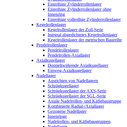
Einreihige Zylinderrollenlager
Einreihige Zylinderrollenlager ohne
Innenring
Einreihige vollrollige Zylinderrollenlager
Kegelrollenlager
Kegelrollenlager der Zoll-Serie
Integral abgedichtetes Kegelrollenlager
Kegelrollenlager der metrischen Baureihe
Pendelrollenlager
Pendelrollenlager
Pendelrollen-Axiallager
Axialkugellager
Doppeltwirkende Axialkugellager
Einweg-Axialkugellager
Nadellager
Ausrichten von Nadellagern
Schrägkugellager
Schrägkugellager der AXS-Serie
Schrägkugellager der SGL-Serie
Axiale Nadelrollen- und Käfigbaugruppe
Kombinierte Radial-/Axiallager
Gezogene Nadellager
Innenringe
Nadelrollen- und Käfigbaugruppen
Nadellager