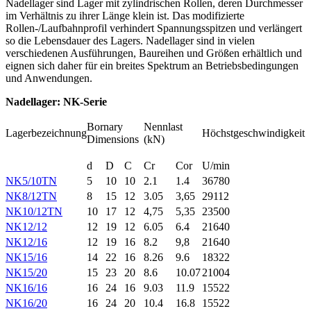
Nadellager sind Lager mit zylindrischen Rollen, deren Durchmesser
im Verhältnis zu ihrer Länge klein ist. Das modifizierte
Rollen-/Laufbahnprofil verhindert Spannungsspitzen und verlängert
so die Lebensdauer des Lagers. Nadellager sind in vielen
verschiedenen Ausführungen, Baureihen und Größen erhältlich und
eignen sich daher für ein breites Spektrum an Betriebsbedingungen
und Anwendungen.
Nadellager: NK-Serie
Bornary
Nennlast
Lagerbezeichnung
Höchstgeschwindigkeit
Dimensions
(kN)
d
D
C
Cr
Cor
U/min
NK5/10TN
5
10
10
2.1
1.4
36780
NK8/12TN
8
15
12
3.05
3,65
29112
NK10/12TN
10
17
12
4,75
5,35
23500
NK12/12
12
19
12
6.05
6.4
21640
NK12/16
12
19
16
8.2
9,8
21640
NK15/16
14
22
16
8.26
9.6
18322
NK15/20
15
23
20
8.6
10.07
21004
NK16/16
16
24
16
9.03
11.9
15522
NK16/20
16
24
20
10.4
16.8
15522