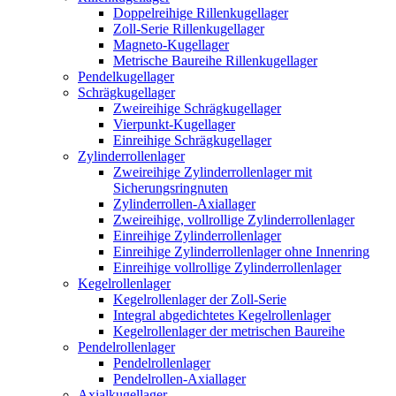
Doppelreihige Rillenkugellager
Zoll-Serie Rillenkugellager
Magneto-Kugellager
Metrische Baureihe Rillenkugellager
Pendelkugellager
Schrägkugellager
Zweireihige Schrägkugellager
Vierpunkt-Kugellager
Einreihige Schrägkugellager
Zylinderrollenlager
Zweireihige Zylinderrollenlager mit
Sicherungsringnuten
Zylinderrollen-Axiallager
Zweireihige, vollrollige Zylinderrollenlager
Einreihige Zylinderrollenlager
Einreihige Zylinderrollenlager ohne Innenring
Einreihige vollrollige Zylinderrollenlager
Kegelrollenlager
Kegelrollenlager der Zoll-Serie
Integral abgedichtetes Kegelrollenlager
Kegelrollenlager der metrischen Baureihe
Pendelrollenlager
Pendelrollenlager
Pendelrollen-Axiallager
Axialkugellager