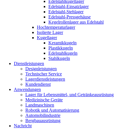
Edelstahlkugellager
Edelstahl-Einsatzlager
Edelstahl-Stehlager
Edelstahl-Pressgehäuse
Kegelrollenlager aus Edelstahl
Hochtemperaturlager
Isolierte Lager
Kugellager
Keramikkugeln
Plastikkugeln
Edelstahlkugeln
Stahlkugeln
Dienstleistungen
Designleistungen
Technischer Service
Lagerdienstleistungen
Kundendienst
Anwendungen
Lager für Lebensmittel- und Getränkeausrüstung
Medizinische Geräte
Landmaschinen
Robotik und Automatisierung
Automobilindustrie
Bergbauausrüstung
Nachricht