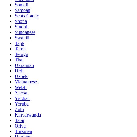
Somali
Samoan
Scots Gaelic
Shona
Sindhi
Sundanese
Swahili
Tajik
Tamil
Telugu
Thai
Ukrainian
Urdu
Uzbek
Vietnamese
Welsh
Xhosa
Yiddish
Yoruba
Zulu
Kinyarwanda
Tatar
Oriya
Turkmen
Uyghur