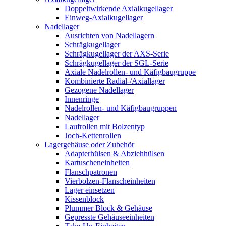
Doppeltwirkende Axialkugellager
Einweg-Axialkugellager
Nadellager
Ausrichten von Nadellagern
Schrägkugellager
Schrägkugellager der AXS-Serie
Schrägkugellager der SGL-Serie
Axiale Nadelrollen- und Käfigbaugruppe
Kombinierte Radial-/Axiallager
Gezogene Nadellager
Innenringe
Nadelrollen- und Käfigbaugruppen
Nadellager
Laufrollen mit Bolzentyp
Joch-Kettenrollen
Lagergehäuse oder Zubehör
Adapterhülsen & Abziehhülsen
Kartuscheneinheiten
Flanschpatronen
Vierbolzen-Flanscheinheiten
Lager einsetzen
Kissenblock
Plummer Block & Gehäuse
Gepresste Gehäuseeinheiten