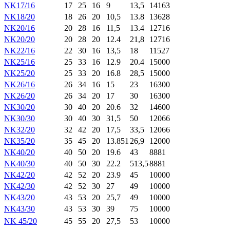
NK17/16
17
25
16
9
13,5
14163
NK18/20
18
26
20
10,5
13.8
13628
NK20/16
20
28
16
11,5
13.4
12716
NK20/20
20
28
20
12.4
21,8
12716
NK22/16
22
30
16
13,5
18
11527
NK25/16
25
33
16
12.9
20.4
15000
NK25/20
25
33
20
16.8
28,5
15000
NK26/16
26
34
16
15
23
16300
NK26/20
26
34
20
17
30
16300
NK30/20
30
40
20
20.6
32
14600
NK30/30
30
40
30
31,5
50
12066
NK32/20
32
42
20
17,5
33,5
12066
NK35/20
35
45
20
13.851
26,9
12000
NK40/20
40
50
20
19.6
43
8881
NK40/30
40
50
30
22.2
513,5
8881
NK42/20
42
52
20
23.9
45
10000
NK42/30
42
52
30
27
49
10000
NK43/20
43
53
20
25,7
49
10000
NK43/30
43
53
30
39
75
10000
NK 45/20
45
55
20
27,5
53
10000