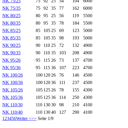
NK 75/25
75
92
25
54
104
6000
NK 75/35
75
92
35
77
162
6000
NK 80/25
80
95
25
56
119
5500
NK 80/35
80
95
35
78
184
5500
NK 85/25
85
105
25
69
123
5000
NK 85/35
85
105
35
98
193
5000
NK 90/25
90
110
25
72
132
4900
NK 90/35
90
110
35
103
208
4900
NK 95/26
95
115
26
73
137
4700
NK 95/36
95
115
36
107
223
4700
NK 100/26
100
120
26
76
146
4500
NK 100/36
100
120
36
111
237
4500
NK 105/26
105
125
26
78
155
4300
NK 105/36
105
125
36
114
250
4300
NK 110/30
110
130
30
98
210
4100
NK 110/40
110
130
40
127
290
4100
1
2
3
4
5
6
Weiter >
>>
Seite 1/9