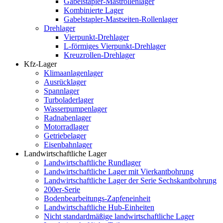
Gabelstapler-Mastrollenlager
Kombinierte Lager
Gabelstapler-Mastseiten-Rollenlager
Drehlager
Vierpunkt-Drehlager
L-förmiges Vierpunkt-Drehlager
Kreuzrollen-Drehlager
Kfz-Lager
Klimaanlagenlager
Ausrücklager
Spannlager
Turboladerlager
Wasserpumpenlager
Radnabenlager
Motorradlager
Getriebelager
Eisenbahnlager
Landwirtschaftliche Lager
Landwirtschaftliche Rundlager
Landwirtschaftliche Lager mit Vierkantbohrung
Landwirtschaftliche Lager der Serie Sechskantbohrung
200er-Serie
Bodenbearbeitungs-Zapfeneinheit
Landwirtschaftliche Hub-Einheiten
Nicht standardmäßige landwirtschaftliche Lager