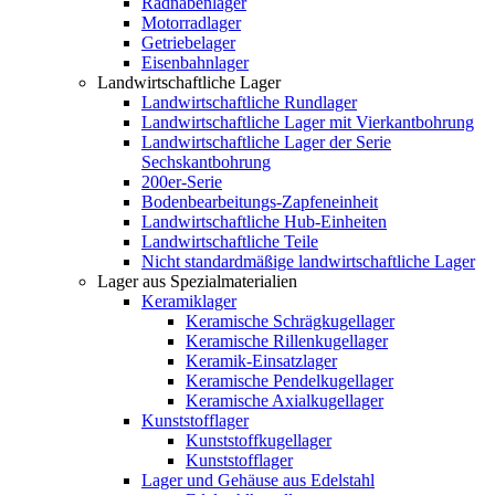
Radnabenlager
Motorradlager
Getriebelager
Eisenbahnlager
Landwirtschaftliche Lager
Landwirtschaftliche Rundlager
Landwirtschaftliche Lager mit Vierkantbohrung
Landwirtschaftliche Lager der Serie
Sechskantbohrung
200er-Serie
Bodenbearbeitungs-Zapfeneinheit
Landwirtschaftliche Hub-Einheiten
Landwirtschaftliche Teile
Nicht standardmäßige landwirtschaftliche Lager
Lager aus Spezialmaterialien
Keramiklager
Keramische Schrägkugellager
Keramische Rillenkugellager
Keramik-Einsatzlager
Keramische Pendelkugellager
Keramische Axialkugellager
Kunststofflager
Kunststoffkugellager
Kunststofflager
Lager und Gehäuse aus Edelstahl