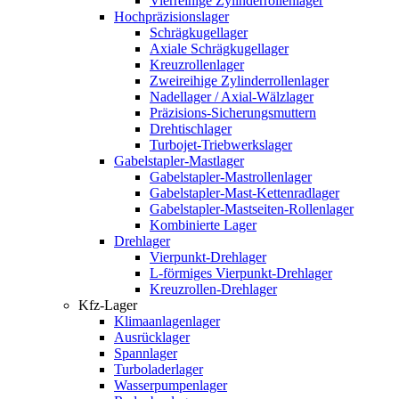
Vierreihige Zylinderrollenlager
Hochpräzisionslager
Schrägkugellager
Axiale Schrägkugellager
Kreuzrollenlager
Zweireihige Zylinderrollenlager
Nadellager / Axial-Wälzlager
Präzisions-Sicherungsmuttern
Drehtischlager
Turbojet-Triebwerkslager
Gabelstapler-Mastlager
Gabelstapler-Mastrollenlager
Gabelstapler-Mast-Kettenradlager
Gabelstapler-Mastseiten-Rollenlager
Kombinierte Lager
Drehlager
Vierpunkt-Drehlager
L-förmiges Vierpunkt-Drehlager
Kreuzrollen-Drehlager
Kfz-Lager
Klimaanlagenlager
Ausrücklager
Spannlager
Turboladerlager
Wasserpumpenlager