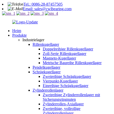
Tel.: 0086-28-87457505
Email: sales@cwlbearing.com
Heim
Produkte
Industrielager
Rillenkugellager
Doppelreihige Rillenkugellager
Zoll-Serie Rillenkugellager
Magneto-Kugellager
Metrische Baureihe Rillenkugellager
Pendelkugellager
Schrägkugellager
Zweireihige Schrägkugellager
Vierpunkt-Kugellager
Einreihige Schrägkugellager
Zylinderrollenlager
Zweireihige Zylinderrollenlager mit
Sicherungsringnuten
Zylinderrollen-Axiallager
Zweireihige, vollrollige
Zylinderrollenlager