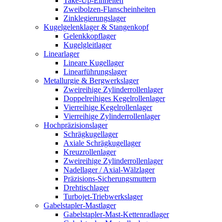
Take-Up-Einheiten
Zweibolzen-Flanscheinheiten
Zinklegierungslager
Kugelgelenklager & Stangenkopf
Gelenkkopflager
Kugelgleitlager
Linearlager
Lineare Kugellager
Linearführungslager
Metallurgie & Bergwerkslager
Zweireihige Zylinderrollenlager
Doppelreihiges Kegelrollenlager
Vierreihige Kegelrollenlager
Vierreihige Zylinderrollenlager
Hochpräzisionslager
Schrägkugellager
Axiale Schrägkugellager
Kreuzrollenlager
Zweireihige Zylinderrollenlager
Nadellager / Axial-Wälzlager
Präzisions-Sicherungsmuttern
Drehtischlager
Turbojet-Triebwerkslager
Gabelstapler-Mastlager
Gabelstapler-Mast-Kettenradlager