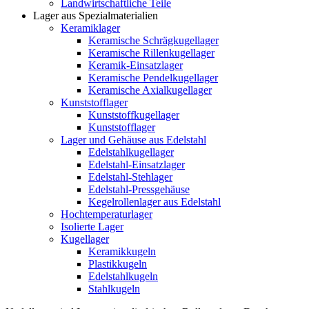
Landwirtschaftliche Teile
Lager aus Spezialmaterialien
Keramiklager
Keramische Schrägkugellager
Keramische Rillenkugellager
Keramik-Einsatzlager
Keramische Pendelkugellager
Keramische Axialkugellager
Kunststofflager
Kunststoffkugellager
Kunststofflager
Lager und Gehäuse aus Edelstahl
Edelstahlkugellager
Edelstahl-Einsatzlager
Edelstahl-Stehlager
Edelstahl-Pressgehäuse
Kegelrollenlager aus Edelstahl
Hochtemperaturlager
Isolierte Lager
Kugellager
Keramikkugeln
Plastikkugeln
Edelstahlkugeln
Stahlkugeln