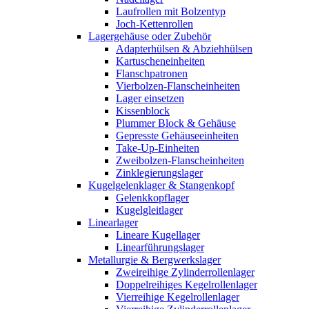
Laufrollen mit Bolzentyp
Joch-Kettenrollen
Lagergehäuse oder Zubehör
Adapterhülsen & Abziehhülsen
Kartuscheneinheiten
Flanschpatronen
Vierbolzen-Flanscheinheiten
Lager einsetzen
Kissenblock
Plummer Block & Gehäuse
Gepresste Gehäuseeinheiten
Take-Up-Einheiten
Zweibolzen-Flanscheinheiten
Zinklegierungslager
Kugelgelenklager & Stangenkopf
Gelenkkopflager
Kugelgleitlager
Linearlager
Lineare Kugellager
Linearführungslager
Metallurgie & Bergwerkslager
Zweireihige Zylinderrollenlager
Doppelreihiges Kegelrollenlager
Vierreihige Kegelrollenlager