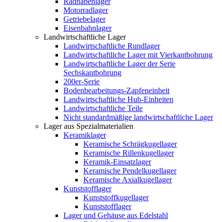
Radnabenlager
Motorradlager
Getriebelager
Eisenbahnlager
Landwirtschaftliche Lager
Landwirtschaftliche Rundlager
Landwirtschaftliche Lager mit Vierkantbohrung
Landwirtschaftliche Lager der Serie
Sechskantbohrung
200er-Serie
Bodenbearbeitungs-Zapfeneinheit
Landwirtschaftliche Hub-Einheiten
Landwirtschaftliche Teile
Nicht standardmäßige landwirtschaftliche Lager
Lager aus Spezialmaterialien
Keramiklager
Keramische Schrägkugellager
Keramische Rillenkugellager
Keramik-Einsatzlager
Keramische Pendelkugellager
Keramische Axialkugellager
Kunststofflager
Kunststoffkugellager
Kunststofflager
Lager und Gehäuse aus Edelstahl