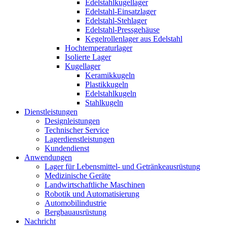
Edelstahlkugellager
Edelstahl-Einsatzlager
Edelstahl-Stehlager
Edelstahl-Pressgehäuse
Kegelrollenlager aus Edelstahl
Hochtemperaturlager
Isolierte Lager
Kugellager
Keramikkugeln
Plastikkugeln
Edelstahlkugeln
Stahlkugeln
Dienstleistungen
Designleistungen
Technischer Service
Lagerdienstleistungen
Kundendienst
Anwendungen
Lager für Lebensmittel- und Getränkeausrüstung
Medizinische Geräte
Landwirtschaftliche Maschinen
Robotik und Automatisierung
Automobilindustrie
Bergbauausrüstung
Nachricht