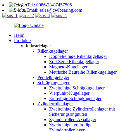
Tel.: 0086-28-87457505
Email: sales@cwlbearing.com
Heim
Produkte
Industrielager
Rillenkugellager
Doppelreihige Rillenkugellager
Zoll-Serie Rillenkugellager
Magneto-Kugellager
Metrische Baureihe Rillenkugellager
Pendelkugellager
Schrägkugellager
Zweireihige Schrägkugellager
Vierpunkt-Kugellager
Einreihige Schrägkugellager
Zylinderrollenlager
Zweireihige Zylinderrollenlager mit
Sicherungsringnuten
Zylinderrollen-Axiallager
Zweireihige, vollrollige
Zylinderrollenlager