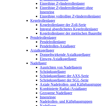
Einreihige Zylinderrollenlager
Einreihige Zylinderrollenlager ohne
Innenring
Einreihige vollrollige Zylinderrollenlager
Kegelrollenlager
Kegelrollenlager der Zoll-Serie
Integral abgedichtetes Kegelrollenlager
Kegelrollenlager der metrischen Baureihe
Pendelrollenlager
Pendelrollenlager
Pendelrollen-Axiallager
Axialkugellager
Doppeltwirkende Axialkugellager
Einweg-Axialkugellager
Nadellager
Ausrichten von Nadellagern
Schrägkugellager
Schrägkugellager der AXS-Serie
Schrägkugellager der SGL-Serie
Axiale Nadelrollen- und Käfigbaugruppe
Kombinierte Radial-/Axiallager
Gezogene Nadellager
Innenringe
Nadelrollen- und Käfigbaugruppen
Nadellager