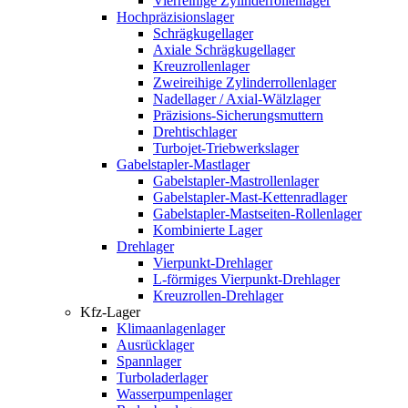
Vierreihige Zylinderrollenlager
Hochpräzisionslager
Schrägkugellager
Axiale Schrägkugellager
Kreuzrollenlager
Zweireihige Zylinderrollenlager
Nadellager / Axial-Wälzlager
Präzisions-Sicherungsmuttern
Drehtischlager
Turbojet-Triebwerkslager
Gabelstapler-Mastlager
Gabelstapler-Mastrollenlager
Gabelstapler-Mast-Kettenradlager
Gabelstapler-Mastseiten-Rollenlager
Kombinierte Lager
Drehlager
Vierpunkt-Drehlager
L-förmiges Vierpunkt-Drehlager
Kreuzrollen-Drehlager
Kfz-Lager
Klimaanlagenlager
Ausrücklager
Spannlager
Turboladerlager
Wasserpumpenlager