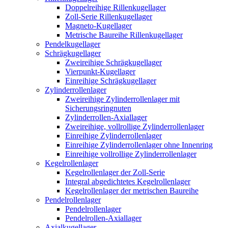
Doppelreihige Rillenkugellager
Zoll-Serie Rillenkugellager
Magneto-Kugellager
Metrische Baureihe Rillenkugellager
Pendelkugellager
Schrägkugellager
Zweireihige Schrägkugellager
Vierpunkt-Kugellager
Einreihige Schrägkugellager
Zylinderrollenlager
Zweireihige Zylinderrollenlager mit
Sicherungsringnuten
Zylinderrollen-Axiallager
Zweireihige, vollrollige Zylinderrollenlager
Einreihige Zylinderrollenlager
Einreihige Zylinderrollenlager ohne Innenring
Einreihige vollrollige Zylinderrollenlager
Kegelrollenlager
Kegelrollenlager der Zoll-Serie
Integral abgedichtetes Kegelrollenlager
Kegelrollenlager der metrischen Baureihe
Pendelrollenlager
Pendelrollenlager
Pendelrollen-Axiallager
Axialkugellager