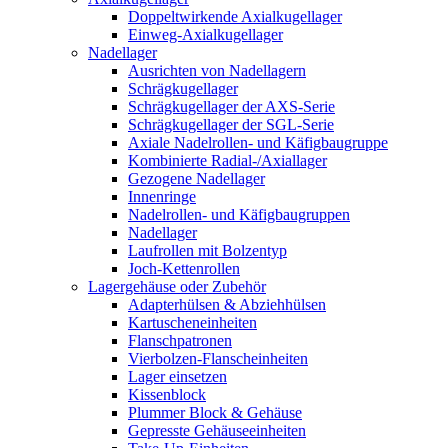
Doppeltwirkende Axialkugellager
Einweg-Axialkugellager
Nadellager
Ausrichten von Nadellagern
Schrägkugellager
Schrägkugellager der AXS-Serie
Schrägkugellager der SGL-Serie
Axiale Nadelrollen- und Käfigbaugruppe
Kombinierte Radial-/Axiallager
Gezogene Nadellager
Innenringe
Nadelrollen- und Käfigbaugruppen
Nadellager
Laufrollen mit Bolzentyp
Joch-Kettenrollen
Lagergehäuse oder Zubehör
Adapterhülsen & Abziehhülsen
Kartuscheneinheiten
Flanschpatronen
Vierbolzen-Flanscheinheiten
Lager einsetzen
Kissenblock
Plummer Block & Gehäuse
Gepresste Gehäuseeinheiten