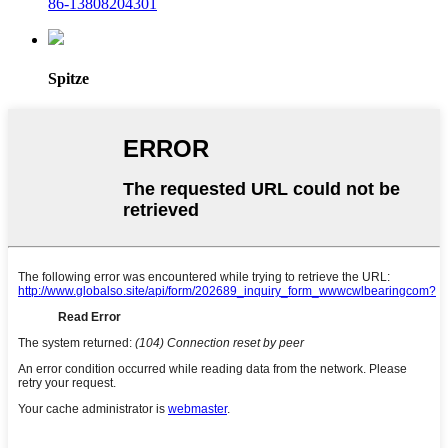
86-13808204301
Spitze