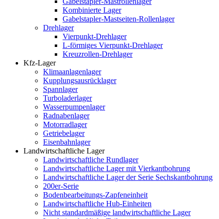
Gabelstapler-Mastrollenlager
Kombinierte Lager
Gabelstapler-Mastseiten-Rollenlager
Drehlager
Vierpunkt-Drehlager
L-förmiges Vierpunkt-Drehlager
Kreuzrollen-Drehlager
Kfz-Lager
Klimaanlagenlager
Kupplungsausrücklager
Spannlager
Turboladerlager
Wasserpumpenlager
Radnabenlager
Motorradlager
Getriebelager
Eisenbahnlager
Landwirtschaftliche Lager
Landwirtschaftliche Rundlager
Landwirtschaftliche Lager mit Vierkantbohrung
Landwirtschaftliche Lager der Serie Sechskantbohrung
200er-Serie
Bodenbearbeitungs-Zapfeneinheit
Landwirtschaftliche Hub-Einheiten
Nicht standardmäßige landwirtschaftliche Lager