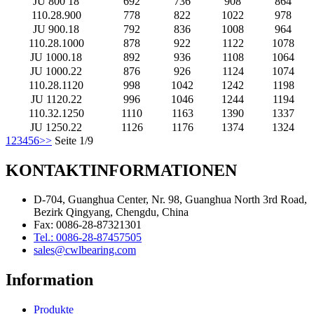
JU 800 18
692
736
908
864
110.28.900
778
822
1022
978
JU 900.18
792
836
1008
964
110.28.1000
878
922
1122
1078
JU 1000.18
892
936
1108
1064
JU 1000.22
876
926
1124
1074
110.28.1120
998
1042
1242
1198
JU 1120.22
996
1046
1244
1194
110.32.1250
1110
1163
1390
1337
JU 1250.22
1126
1176
1374
1324
1
2
3
4
5
6
>>
Seite 1/9
KONTAKTINFORMATIONEN
D-704, Guanghua Center, Nr. 98, Guanghua North 3rd Road,
Bezirk Qingyang, Chengdu, China
Fax: 0086-28-87321301
Tel.: 0086-28-87457505
sales@cwlbearing.com
Information
Produkte