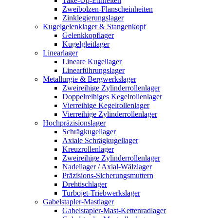
Take-Up-Einheiten
Zweibolzen-Flanscheinheiten
Zinklegierungslager
Kugelgelenklager & Stangenkopf
Gelenkkopflager
Kugelgleitlager
Linearlager
Lineare Kugellager
Linearführungslager
Metallurgie & Bergwerkslager
Zweireihige Zylinderrollenlager
Doppelreihiges Kegelrollenlager
Vierreihige Kegelrollenlager
Vierreihige Zylinderrollenlager
Hochpräzisionslager
Schrägkugellager
Axiale Schrägkugellager
Kreuzrollenlager
Zweireihige Zylinderrollenlager
Nadellager / Axial-Wälzlager
Präzisions-Sicherungsmuttern
Drehtischlager
Turbojet-Triebwerkslager
Gabelstapler-Mastlager
Gabelstapler-Mast-Kettenradlager