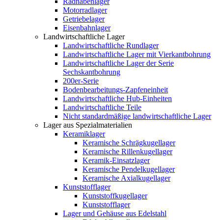
Radnabenlager
Motorradlager
Getriebelager
Eisenbahnlager
Landwirtschaftliche Lager
Landwirtschaftliche Rundlager
Landwirtschaftliche Lager mit Vierkantbohrung
Landwirtschaftliche Lager der Serie
Sechskantbohrung
200er-Serie
Bodenbearbeitungs-Zapfeneinheit
Landwirtschaftliche Hub-Einheiten
Landwirtschaftliche Teile
Nicht standardmäßige landwirtschaftliche Lager
Lager aus Spezialmaterialien
Keramiklager
Keramische Schrägkugellager
Keramische Rillenkugellager
Keramik-Einsatzlager
Keramische Pendelkugellager
Keramische Axialkugellager
Kunststofflager
Kunststoffkugellager
Kunststofflager
Lager und Gehäuse aus Edelstahl