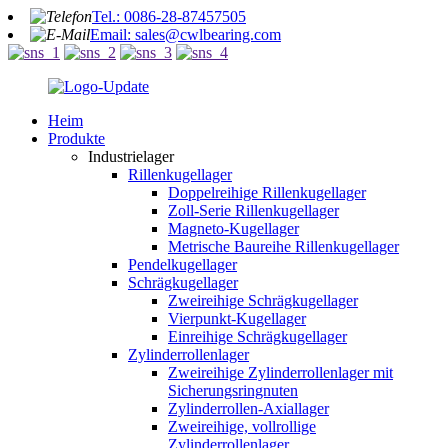
Tel.: 0086-28-87457505
Email: sales@cwlbearing.com
Heim
Produkte
Industrielager
Rillenkugellager
Doppelreihige Rillenkugellager
Zoll-Serie Rillenkugellager
Magneto-Kugellager
Metrische Baureihe Rillenkugellager
Pendelkugellager
Schrägkugellager
Zweireihige Schrägkugellager
Vierpunkt-Kugellager
Einreihige Schrägkugellager
Zylinderrollenlager
Zweireihige Zylinderrollenlager mit
Sicherungsringnuten
Zylinderrollen-Axiallager
Zweireihige, vollrollige
Zylinderrollenlager