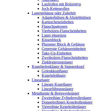
Laufrollen mit Bolzentyp
Joch-Kettenrollen
Lagergehäuse oder Zubehör
Adapterhülsen & Abziehhülsen
Kartuscheneinheiten
Flanschpatronen
Vierbolzen-Flanscheinheiten
Lager einsetzen
Kissenblock
Plummer Block & Gehäuse
Gepresste Gehäuseeinheiten
Take-Up-Einheiten
Zweibolzen-Flanscheinheiten
Zinklegierungslager
Kugelgelenklager & Stangenkopf
Gelenkkopflager
Kugelgleitlager
Linearlager
Lineare Kugellager
Linearführungslager
Metallurgie & Bergwerkslager
Zweireihige Zylinderrollenlager
Doppelreihiges Kegelrollenlager
Vierreihige Kegelrollenlager