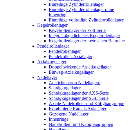
Einreihige Zylinderrollenlager
Einreihige Zylinderrollenlager ohne
Innenring
Einreihige vollrollige Zylinderrollenlager
Kegelrollenlager
Kegelrollenlager der Zoll-Serie
Integral abgedichtetes Kegelrollenlager
Kegelrollenlager der metrischen Baureihe
Pendelrollenlager
Pendelrollenlager
Pendelrollen-Axiallager
Axialkugellager
Doppeltwirkende Axialkugellager
Einweg-Axialkugellager
Nadellager
Ausrichten von Nadellagern
Schrägkugellager
Schrägkugellager der AXS-Serie
Schrägkugellager der SGL-Serie
Axiale Nadelrollen- und Käfigbaugruppe
Kombinierte Radial-/Axiallager
Gezogene Nadellager
Innenringe
Nadelrollen- und Käfigbaugruppen
Nadellager