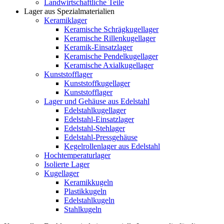
Landwirtschaftliche Teile
Lager aus Spezialmaterialien
Keramiklager
Keramische Schrägkugellager
Keramische Rillenkugellager
Keramik-Einsatzlager
Keramische Pendelkugellager
Keramische Axialkugellager
Kunststofflager
Kunststoffkugellager
Kunststofflager
Lager und Gehäuse aus Edelstahl
Edelstahlkugellager
Edelstahl-Einsatzlager
Edelstahl-Stehlager
Edelstahl-Pressgehäuse
Kegelrollenlager aus Edelstahl
Hochtemperaturlager
Isolierte Lager
Kugellager
Keramikkugeln
Plastikkugeln
Edelstahlkugeln
Stahlkugeln