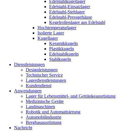
Edelstahlkugellager
Edelstahl-Einsatzlager
Edelstahl-Stehlager
Edelstahl-Pressgehäuse
Kegelrollenlager aus Edelstahl
Hochtemperaturlager
Isolierte Lager
Kugellager
Keramikkugeln
Plastikkugeln
Edelstahlkugeln
Stahlkugeln
Dienstleistungen
Designleistungen
Technischer Service
Lagerdienstleistungen
Kundendienst
Anwendungen
Lager für Lebensmittel- und Getränkeausrüstung
Medizinische Geräte
Landmaschinen
Robotik und Automatisierung
Automobilindustrie
Bergbauausrüstung
Nachricht