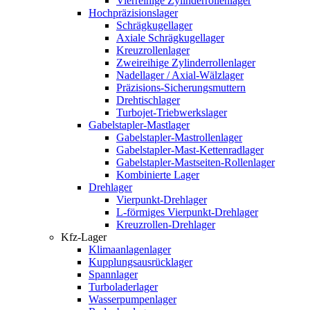
Vierreihige Zylinderrollenlager
Hochpräzisionslager
Schrägkugellager
Axiale Schrägkugellager
Kreuzrollenlager
Zweireihige Zylinderrollenlager
Nadellager / Axial-Wälzlager
Präzisions-Sicherungsmuttern
Drehtischlager
Turbojet-Triebwerkslager
Gabelstapler-Mastlager
Gabelstapler-Mastrollenlager
Gabelstapler-Mast-Kettenradlager
Gabelstapler-Mastseiten-Rollenlager
Kombinierte Lager
Drehlager
Vierpunkt-Drehlager
L-förmiges Vierpunkt-Drehlager
Kreuzrollen-Drehlager
Kfz-Lager
Klimaanlagenlager
Kupplungsausrücklager
Spannlager
Turboladerlager
Wasserpumpenlager