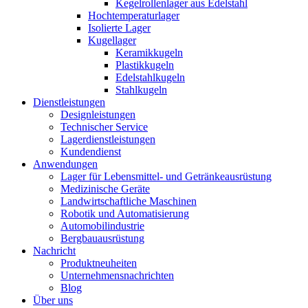
Kegelrollenlager aus Edelstahl
Hochtemperaturlager
Isolierte Lager
Kugellager
Keramikkugeln
Plastikkugeln
Edelstahlkugeln
Stahlkugeln
Dienstleistungen
Designleistungen
Technischer Service
Lagerdienstleistungen
Kundendienst
Anwendungen
Lager für Lebensmittel- und Getränkeausrüstung
Medizinische Geräte
Landwirtschaftliche Maschinen
Robotik und Automatisierung
Automobilindustrie
Bergbauausrüstung
Nachricht
Produktneuheiten
Unternehmensnachrichten
Blog
Über uns