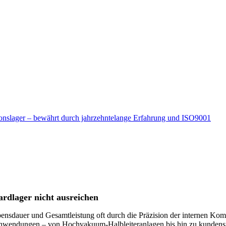
sionslager – bewährt durch jahrzehntelange Erfahrung und ISO9001
ardlager nicht ausreichen
ensdauer und Gesamtleistung oft durch die Präzision der internen Ko
 Anwendungen – von Hochvakuum-Halbleiteranlagen bis hin zu kundenspe