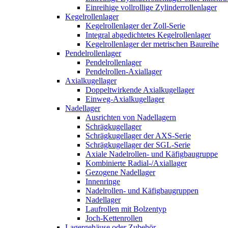
Einreihige vollrollige Zylinderrollenlager
Kegelrollenlager
Kegelrollenlager der Zoll-Serie
Integral abgedichtetes Kegelrollenlager
Kegelrollenlager der metrischen Baureihe
Pendelrollenlager
Pendelrollenlager
Pendelrollen-Axiallager
Axialkugellager
Doppeltwirkende Axialkugellager
Einweg-Axialkugellager
Nadellager
Ausrichten von Nadellagern
Schrägkugellager
Schrägkugellager der AXS-Serie
Schrägkugellager der SGL-Serie
Axiale Nadelrollen- und Käfigbaugruppe
Kombinierte Radial-/Axiallager
Gezogene Nadellager
Innenringe
Nadelrollen- und Käfigbaugruppen
Nadellager
Laufrollen mit Bolzentyp
Joch-Kettenrollen
Lagergehäuse oder Zubehör