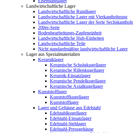
Eisenbahnlager
Landwirtschaftliche Lager
Landwirtschaftliche Rundlager
Landwirtschaftliche Lager mit Vierkantbohrung
Landwirtschaftliche Lager der Serie Sechskantbo
200er-Serie
Bodenbearbeitungs-Zapfeneinheit
Landwirtschaftliche Hub-Einheiten
Landwirtschaftliche Teile
Nicht standardmäßige landwirtschaftliche Lager
Lager aus Spezialmaterialien
Keramiklager
Keramische Schrägkugellager
Keramische Rillenkugellager
Keramik-Einsatzlager
Keramische Pendelkugellager
Keramische Axialkugellager
Kunststofflager
Kunststoffkugellager
Kunststofflager
Lager und Gehäuse aus Edelstahl
Edelstahlkugellager
Edelstahl-Einsatzlager
Edelstahl-Stehlager
Edelstahl-Pressgehäuse