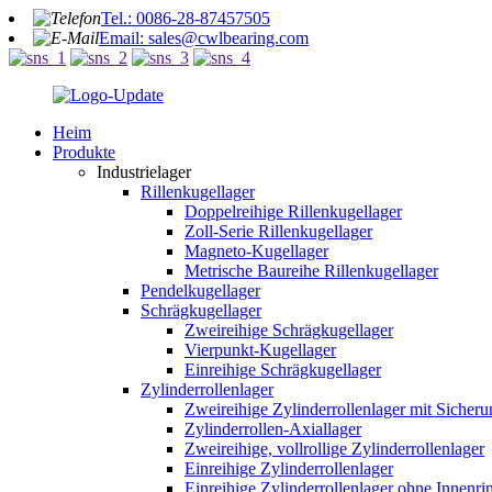
Tel.: 0086-28-87457505
Email: sales@cwlbearing.com
Heim
Produkte
Industrielager
Rillenkugellager
Doppelreihige Rillenkugellager
Zoll-Serie Rillenkugellager
Magneto-Kugellager
Metrische Baureihe Rillenkugellager
Pendelkugellager
Schrägkugellager
Zweireihige Schrägkugellager
Vierpunkt-Kugellager
Einreihige Schrägkugellager
Zylinderrollenlager
Zweireihige Zylinderrollenlager mit Sicher
Zylinderrollen-Axiallager
Zweireihige, vollrollige Zylinderrollenlager
Einreihige Zylinderrollenlager
Einreihige Zylinderrollenlager ohne Innenri