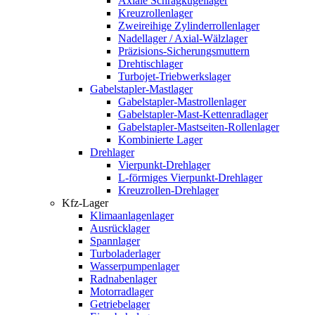
Axiale Schrägkugellager
Kreuzrollenlager
Zweireihige Zylinderrollenlager
Nadellager / Axial-Wälzlager
Präzisions-Sicherungsmuttern
Drehtischlager
Turbojet-Triebwerkslager
Gabelstapler-Mastlager
Gabelstapler-Mastrollenlager
Gabelstapler-Mast-Kettenradlager
Gabelstapler-Mastseiten-Rollenlager
Kombinierte Lager
Drehlager
Vierpunkt-Drehlager
L-förmiges Vierpunkt-Drehlager
Kreuzrollen-Drehlager
Kfz-Lager
Klimaanlagenlager
Ausrücklager
Spannlager
Turboladerlager
Wasserpumpenlager
Radnabenlager
Motorradlager
Getriebelager