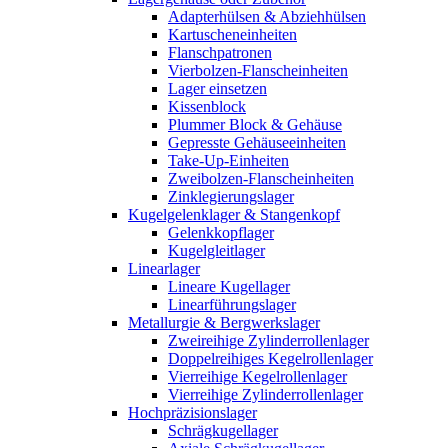
Adapterhülsen & Abziehhülsen
Kartuscheneinheiten
Flanschpatronen
Vierbolzen-Flanscheinheiten
Lager einsetzen
Kissenblock
Plummer Block & Gehäuse
Gepresste Gehäuseeinheiten
Take-Up-Einheiten
Zweibolzen-Flanscheinheiten
Zinklegierungslager
Kugelgelenklager & Stangenkopf
Gelenkkopflager
Kugelgleitlager
Linearlager
Lineare Kugellager
Linearführungslager
Metallurgie & Bergwerkslager
Zweireihige Zylinderrollenlager
Doppelreihiges Kegelrollenlager
Vierreihige Kegelrollenlager
Vierreihige Zylinderrollenlager
Hochpräzisionslager
Schrägkugellager